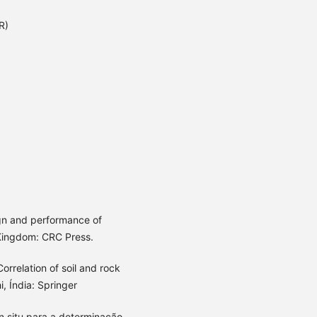
R)
)
ign and performance of
 Kingdom: CRC Press.
orrelation of soil and rock
, Índia: Springer
in situ para a determinação