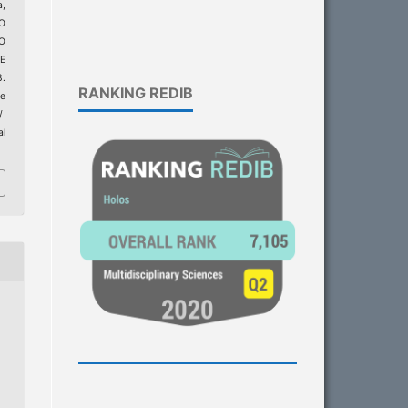
a,
O
O
E
.
RANKING REDIB
e
/
al