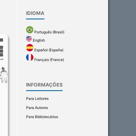
IDIOMA
Português (Brasil)
English
Español (España)
Français (France)
INFORMAÇÕES
Para Leitores
Para Autores
Para Bibliotecários