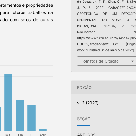
de Souza Jr., T. F., Silva, C. F., & Silv
portamentos e propriedades
J. P. S. (2022). CARACTERIZAÇÃ
para futuros trabalhos na
GEOTÉCNICA DE UM DEPÓSIT
arado com solos de outras
SEDIMENTAR DO MUNICÍPIO D
BIGUAÇU/SC.
HOLOS
,
2
, 1–23
Recuperado d
https://www2.ifrn.edu.br/ojs/index.php
HOLOS/article/view/10062 (Origin
work published 3º de março de 2022)
Fomatos de Citação
EDIÇÃO
v. 2 (2022)
SEÇÃO
ARTIGOS