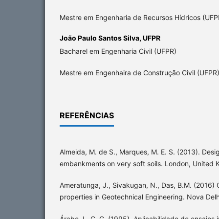
Mestre em Engenharia de Recursos Hídricos (UFP
João Paulo Santos Silva,
UFPR
Bacharel em Engenharia Civil (UFPR)
Mestre em Engenhaira de Construção Civil (UFPR
REFERÊNCIAS
Almeida, M. de S., Marques, M. E. S. (2013). Des
embankments on very soft soils. London, United
Ameratunga, J., Sivakugan, N., Das, B.M. (2016) C
properties in Geotechnical Engineering. Nova Delhi
Árabe, L. C. G. (1995). Aplicabilidade de ensaios 