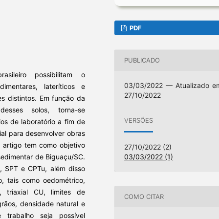
PDF
PUBLICADO
asileiro possibilitam o
03/03/2022 — Atualizado e
mentares, lateríticos e
27/10/2022
s distintos. Em função da
esses solos, torna-se
VERSÕES
os de laboratório a fim de
ial para desenvolver obras
e artigo tem como objetivo
27/10/2022 (2)
03/03/2022 (1)
 sedimentar de Biguaçu/SC.
a, SPT e CPTu, além disso
o, tais como oedométrico,
 triaxial CU, limites de
COMO CITAR
grãos, densidade natural e
trabalho seja possível