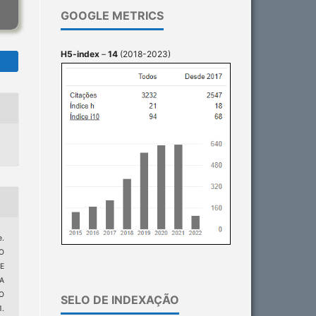
GOOGLE METRICS
H5-index
–
14
(2018-2023)
e.
O
E
A
O
SELO DE INDEXAÇÃO
1.