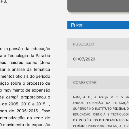
FPB.
PDF
PUBLICADO
o de expansão da educação
ia e Tecnologia da Paraíba
01/07/2020
 seus maiores
campi
(João
zar a análise da temática
mentos oficiais do período
COMO CITAR
tuição sobre o processo de
e o movimento de expansão
 de
campi,
proporcionou o
Neto, A. C., & Araújo, M. S. V. d
(2020). EXPANSÃO DA EDUCAÇÃ
– de 2005, 2010 e 2015 –,
SUPERIOR NO INSTITUTO FEDERAL D
íodo de 2005-2015. Esse
EDUCAÇÃO, CIÊNCIA E TECNOLOGI
nteriorização da rede de
DA PARAÍBA: OS DELINEAMENTOS N
. O movimento de expansão
PERÍODO 2008-2015.
HOLOS
,
4
, 1–2