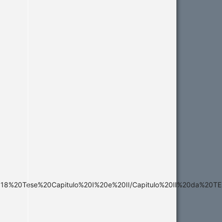
%20Tese%20Capitulo%20I%20e%20II/Capitulo%20II%20da%20TESE/t