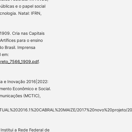
úblicas e o papel social
cnologia. Natal: IFRN,
1909. Cria nas Capitais
rtífices para o ensino
do Brasil. Imprensa
l em:
creto_7566_1909.pdf
.
gia e Inovação 2016|2022:
imento Econômico e Social.
Comunicações (MCTIC),
0ATUAL%202016.1%20CABRAL%20MAIZE/2017%20novo%20projeto/2018
nstitui a Rede Federal de