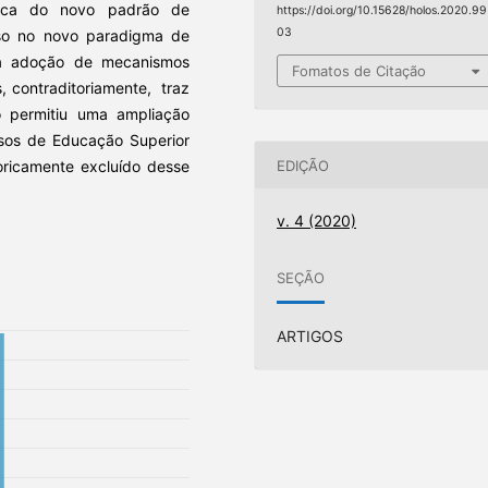
ica do novo padrão de
https://doi.org/10.15628/holos.2020.99
03
uso no novo paradigma de
a a adoção de mecanismos
Fomatos de Citação
, contraditoriamente, traz
ão permitiu uma ampliação
ursos de Educação Superior
EDIÇÃO
oricamente excluído desse
v. 4 (2020)
SEÇÃO
ARTIGOS