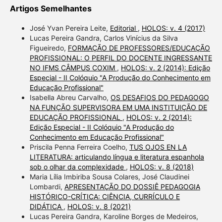
Artigos Semelhantes
José Yvan Pereira Leite,
Editorial
,
HOLOS: v. 4 (2017)
Lucas Pereira Gandra, Carlos Vinícius da Silva
Figueiredo,
FORMAÇÃO DE PROFESSORES/EDUCAÇÃO
PROFISSIONAL: O PERFIL DO DOCENTE INGRESSANTE
NO IFMS CÂMPUS COXIM
,
HOLOS: v. 2 (2014): Edição
Especial - II Colóquio "A Produção do Conhecimento em
Educação Profissional"
Isabella Abreu Carvalho,
OS DESAFIOS DO PEDAGOGO
NA FUNÇÃO SUPERVISORA EM UMA INSTITUIÇÃO DE
EDUCAÇÃO PROFISSIONAL
,
HOLOS: v. 2 (2014):
Edição Especial - II Colóquio "A Produção do
Conhecimento em Educação Profissional"
Priscila Penna Ferreira Coelho,
TUS OJOS EN LA
LITERATURA: articulando língua e literatura espanhola
sob o olhar da complexidade
,
HOLOS: v. 8 (2018)
Maria Lília Imbiriba Sousa Colares, José Claudinei
Lombardi,
APRESENTAÇÃO DO DOSSIÊ PEDAGOGIA
HISTÓRICO-CRÍTICA: CIÊNCIA, CURRÍCULO E
DIDÁTICA
,
HOLOS: v. 8 (2021)
Lucas Pereira Gandra, Karoline Borges de Medeiros,