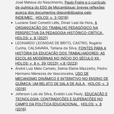
José Mateus do Nascimento,
Paulo Freire e o currículo
de química do ESG de Moçambique: breves reflexões
acerca dos documentos disponibilizados pelo
INDE/MEC
,
HOLOS: v. 3 (2016)
Luziane Said Cometti Lélis, Dinair Leal da Hora,
A
ORGANIZAÇÃO DO TRABALHO PEDAGÓGICO NA
PERSPECTIVA DA PEDAGOGIA HISTÓRICO-CRÍTICA
,
HOLOS: v. 8 (2021)
LEONARDO LEONIDAS DE BRITO, CASTRO, Rogério
Cunha, CALSAVARA, Tatiana da Silva,
FONTES PARA A
HISTÓRIA DA EDUCAÇÃO DOS TRABALHADORES: AS
ESCOLAS MODERNAS NO INÍCIO DO SÉCULO XX
,
HOLOS: v. 8 n. 39 (2023): v.8 (2023)
André Luiz Melo Camelo, Selma Elaine Mazzetto, Pedro
Hermano Menezes de Vasconcelos,
USO DE
MECANISMO DINÂMICO E INTERATIVO NO ENSINO DE
QUÍMICA: UM RELATO DE SALA DE AULA
,
HOLOS: v. 3
(2016)
Jeferson Luís da Silva, Evaldo Luis Pauly,
EDUCAÇÃO E
TECNOLOGIA: CONTRADIÇÕES E SUPERAÇÕES NO
CAMPO DA POLÍTICA EDUCACIONAL
,
HOLOS: v. 8
(2016)