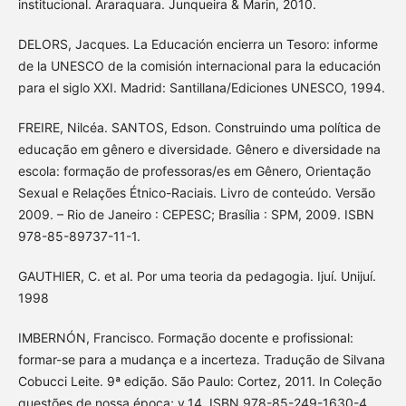
institucional. Araraquara. Junqueira & Marin, 2010.
DELORS, Jacques. La Educación encierra un Tesoro: informe
de la UNESCO de la comisión internacional para la educación
para el siglo XXI. Madrid: Santillana/Ediciones UNESCO, 1994.
FREIRE, Nilcéa. SANTOS, Edson. Construindo uma política de
educação em gênero e diversidade. Gênero e diversidade na
escola: formação de professoras/es em Gênero, Orientação
Sexual e Relações Étnico-Raciais. Livro de conteúdo. Versão
2009. – Rio de Janeiro : CEPESC; Brasília : SPM, 2009. ISBN
978-85-89737-11-1.
GAUTHIER, C. et al. Por uma teoria da pedagogia. Ijuí. Unijuí.
1998
IMBERNÓN, Francisco. Formação docente e profissional:
formar-se para a mudança e a incerteza. Tradução de Silvana
Cobucci Leite. 9ª edição. São Paulo: Cortez, 2011. In Coleção
questões de nossa época; v.14. ISBN 978-85-249-1630-4