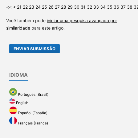
<<
<
21
22
23
24
25
26
27
28
29
30
31
32
33
34
35
36
37
38
3
Você também pode
iniciar uma pesquisa avançada por
similaridade
para este artigo.
ENVIAR SUBMISSÃO
IDIOMA
Português (Brasil)
English
Español (España)
Français (France)