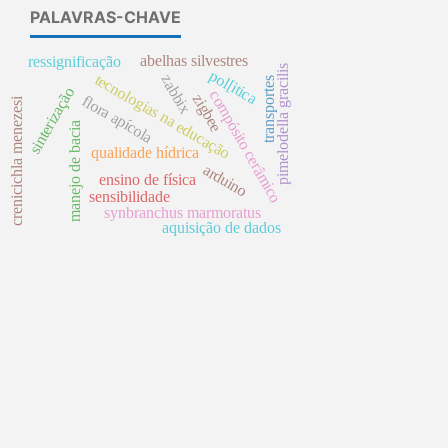
PALAVRAS-CHAVE
abelhas silvestres
ressignificação
pimelodella gracilis
pol[itica
tecnologias na educação
zabbix
transportes
sinterização
compósito cerâmico
zigbee
flora apícola
crenicichla menezesi
manejo de bacia
qualidade hídrica
arduino
ensino de física
sensibilidade
synbranchus marmoratus
aquisição de dados