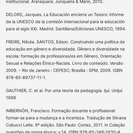
institucional. Araraquara. Junqueira & Marin, 2010.
DELORS, Jacques. La Educación encierra un Tesoro: informe
de la UNESCO de la comisión internacional para la educación
para el siglo XXI. Madrid: Santillana/Ediciones UNESCO, 1994.
FREIRE, Nilcéa. SANTOS, Edson. Construindo uma política de
educação em gênero e diversidade. Gênero e diversidade na
escola: formação de professoras/es em Gênero, Orientação
Sexual e Relações Étnico-Raciais. Livro de conteúdo. Versão
2009. – Rio de Janeiro : CEPESC; Brasília : SPM, 2009. ISBN
978-85-89737-11-1.
GAUTHIER, C. et al. Por uma teoria da pedagogia. Ijuí. Unijuí.
1998
IMBERNÓN, Francisco. Formação docente e profissional:
formar-se para a mudança e a incerteza. Tradução de Silvana
Cobucci Leite. 9ª edição. São Paulo: Cortez, 2011. In Coleção
questões de nossa época; v.14. ISBN 978-85-249-1630-4