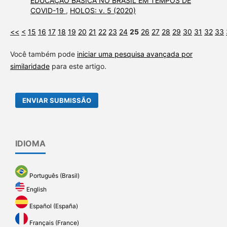
EDUCAÇÃO BÁSICA NO BRASIL EM TEMPOS DE
COVID-19
,
HOLOS: v. 5 (2020)
<<
<
15
16
17
18
19
20
21
22
23
24
25
26
27
28
29
30
31
32
33
Você também pode
iniciar uma pesquisa avançada por
similaridade
para este artigo.
ENVIAR SUBMISSÃO
IDIOMA
Português (Brasil)
English
Español (España)
Français (France)