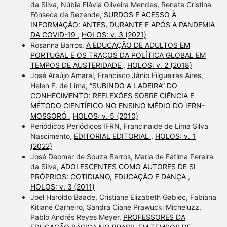
da Silva, Núbia Flávia Oliveira Mendes, Renata Cristina
Fônseca de Rezende,
SURDOS E ACESSO À
INFORMAÇÃO: ANTES, DURANTE E APÓS A PANDEMIA
DA COVID-19
,
HOLOS: v. 3 (2021)
Rosanna Barros,
A EDUCAÇÃO DE ADULTOS EM
PORTUGAL E OS TRAÇOS DA POLÍTICA GLOBAL EM
TEMPOS DE AUSTERIDADE
,
HOLOS: v. 2 (2018)
José Araújo Amaral, Francisco Jânio Filgueiras Aires,
Helen F. de Lima,
“SUBINDO A LADEIRA” DO
CONHECIMENTO: REFLEXÕES SOBRE CIÊNCIA E
MÉTODO CIENTÍFICO NO ENSINO MÉDIO DO IFRN-
MOSSORÓ
,
HOLOS: v. 5 (2010)
Periódicos Periódicos IFRN, Francinaide de Lima Silva
Nascimento,
EDITORIAL EDITORIAL
,
HOLOS: v. 1
(2022)
José Deomar de Souza Barros, Maria de Fátima Pereira
da Silva,
ADOLESCENTES COMO AUTORES DE SI
PRÓPRIOS: COTIDIANO, EDUCAÇÃO E DANÇA
,
HOLOS: v. 3 (2011)
Joel Haroldo Baade, Cristiane Elizabeth Gabiec, Fabiana
Kitiane Carneiro, Sandra Ciane Prawucki Micheluzz,
Pablo Andrés Reyes Meyer,
PROFESSORES DA