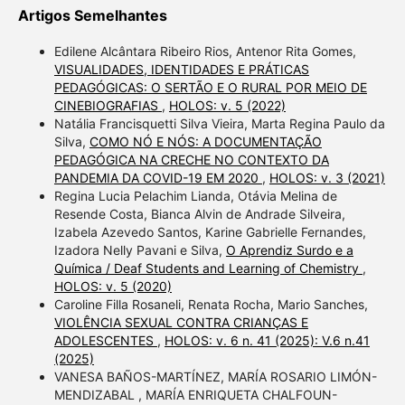
Artigos Semelhantes
Edilene Alcântara Ribeiro Rios, Antenor Rita Gomes,
VISUALIDADES, IDENTIDADES E PRÁTICAS
PEDAGÓGICAS: O SERTÃO E O RURAL POR MEIO DE
CINEBIOGRAFIAS
,
HOLOS: v. 5 (2022)
Natália Francisquetti Silva Vieira, Marta Regina Paulo da
Silva,
COMO NÓ E NÓS: A DOCUMENTAÇÃO
PEDAGÓGICA NA CRECHE NO CONTEXTO DA
PANDEMIA DA COVID-19 EM 2020
,
HOLOS: v. 3 (2021)
Regina Lucia Pelachim Lianda, Otávia Melina de
Resende Costa, Bianca Alvin de Andrade Silveira,
Izabela Azevedo Santos, Karine Gabrielle Fernandes,
Izadora Nelly Pavani e Silva,
O Aprendiz Surdo e a
Química / Deaf Students and Learning of Chemistry
,
HOLOS: v. 5 (2020)
Caroline Filla Rosaneli, Renata Rocha, Mario Sanches,
VIOLÊNCIA SEXUAL CONTRA CRIANÇAS E
ADOLESCENTES
,
HOLOS: v. 6 n. 41 (2025): V.6 n.41
(2025)
VANESA BAÑOS-MARTÍNEZ, MARÍA ROSARIO LIMÓN-
MENDIZABAL , MARÍA ENRIQUETA CHALFOUN-