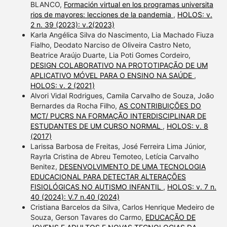
BLANCO,
Formación virtual en los programas universita
rios de mayores: lecciones de la pandemia
,
HOLOS: v.
2 n. 39 (2023): v.2(2023)
Karla Angélica Silva do Nascimento, Lia Machado Fiuza
Fialho, Deodato Narciso de Oliveira Castro Neto,
Beatrice Araújo Duarte, Lia Poti Gomes Cordeiro,
DESIGN COLABORATIVO NA PROTOTIPAÇÃO DE UM
APLICATIVO MÓVEL PARA O ENSINO NA SAÚDE
,
HOLOS: v. 2 (2021)
Alvori Vidal Rodrigues, Camila Carvalho de Souza, João
Bernardes da Rocha Filho,
AS CONTRIBUIÇÕES DO
MCT/ PUCRS NA FORMAÇÃO INTERDISCIPLINAR DE
ESTUDANTES DE UM CURSO NORMAL
,
HOLOS: v. 8
(2017)
Larissa Barbosa de Freitas, José Ferreira Lima Júnior,
Rayrla Cristina de Abreu Temoteo, Letícia Carvalho
Benitez,
DESENVOLVIMENTO DE UMA TECNOLOGIA
EDUCACIONAL PARA DETECTAR ALTERAÇÕES
FISIOLÓGICAS NO AUTISMO INFANTIL
,
HOLOS: v. 7 n.
40 (2024): V.7 n.40 (2024)
Cristiana Barcelos da Silva, Carlos Henrique Medeiro de
Souza, Gerson Tavares do Carmo,
EDUCAÇÃO DE