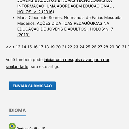
JOVENS E ADULTOS E NOVAS TECNOLOGIAS DA
INFORMAÇÃO: UMA ABORDAGEM EDUCACIONAL
,
HOLOS: v. 2 (2016)
Maria Cleoneide Soares, Normandia de Farias Mesquita
Medeiros,
AÇÕES DIDÁTICAS PEDAGÓGICAS NA
EDUCAÇÃO DE JOVENS E ADULTOS
,
HOLOS: v. 7
(2019)
<<
<
13
14
15
16
17
18
19
20
21
22
23
24
25
26
27
28
29
30
31
Você também pode
iniciar uma pesquisa avançada por
similaridade
para este artigo.
ENVIAR SUBMISSÃO
IDIOMA
Português (Brasil)