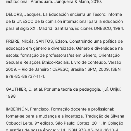
institucional. Araraquara. Junqueira & Marin, 2010.
DELORS, Jacques. La Educación encierra un Tesoro: informe
de la UNESCO de la comisión internacional para la educación
para el siglo XXI. Madrid: Santillana/Ediciones UNESCO, 1994.
FREIRE, Nilcéa. SANTOS, Edson. Construindo uma política de
educação em gênero e diversidade. Gênero e diversidade na
escola: formação de professoras/es em Gênero, Orientação
Sexual e Relações Étnico-Raciais. Livro de conteúdo. Versão
2009. – Rio de Janeiro : CEPESC; Brasília : SPM, 2009. ISBN
978-85-89737-11-1.
GAUTHIER, C. et al. Por uma teoria da pedagogia. Ijuí. Unijuí.
1998
IMBERNÓN, Francisco. Formação docente e profissional:
formar-se para a mudança e a incerteza. Tradução de Silvana
Cobucci Leite. 9ª edição. São Paulo: Cortez, 2011. In Coleção
questões de nossa época; v.14. ISBN 978-85-249-1630-4