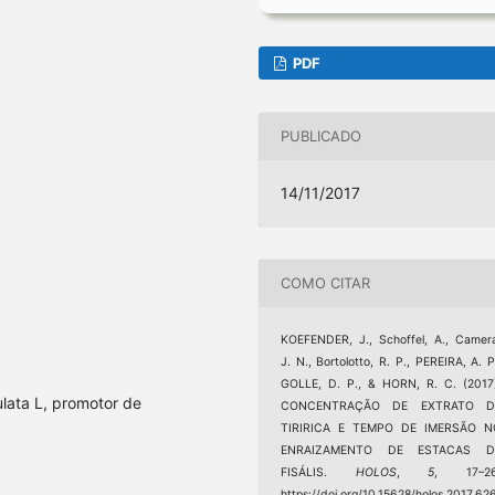
PDF
PUBLICADO
14/11/2017
COMO CITAR
KOEFENDER, J., Schoffel, A., Camer
J. N., Bortolotto, R. P., PEREIRA, A. P
GOLLE, D. P., & HORN, R. C. (2017
lata L, promotor de
CONCENTRAÇÃO DE EXTRATO D
TIRIRICA E TEMPO DE IMERSÃO N
ENRAIZAMENTO DE ESTACAS D
FISÁLIS.
HOLOS
,
5
, 17–26
https://doi.org/10.15628/holos.2017.62