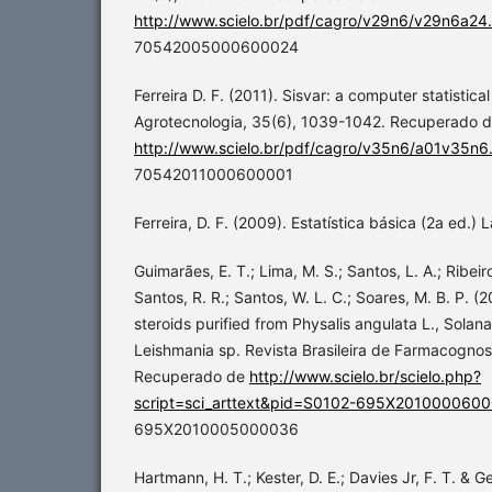
http://www.scielo.br/pdf/cagro/v29n6/v29n6a24
70542005000600024
Ferreira D. F. (2011). Sisvar: a computer statistica
Agrotecnologia, 35(6), 1039-1042. Recuperado 
http://www.scielo.br/pdf/cagro/v35n6/a01v35n6
70542011000600001
Ferreira, D. F. (2009). Estatística básica (2a ed.)
Guimarães, E. T.; Lima, M. S.; Santos, L. A.; Ribeiro
Santos, R. R.; Santos, W. L. C.; Soares, M. B. P. (
steroids purified from Physalis angulata L., Solana
Leishmania sp. Revista Brasileira de Farmacognos
Recuperado de
http://www.scielo.br/scielo.php?
script=sci_arttext&pid=S0102-695X201000060
695X2010005000036
Hartmann, H. T.; Kester, D. E.; Davies Jr, F. T. & G