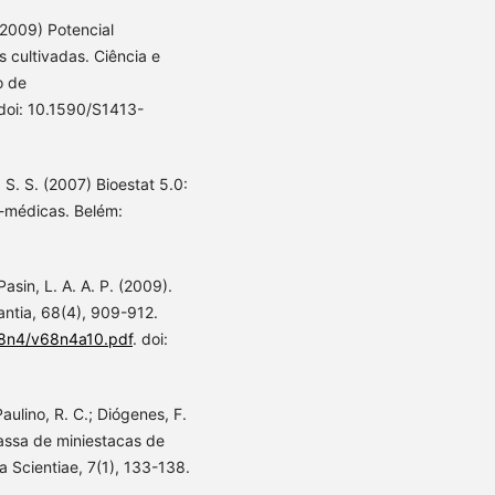
 (2009) Potencial
 cultivadas. Ciência e
o de
 doi: 10.1590/S1413-
. S. S. (2007) Bioestat 5.0:
o-médicas. Belém:
Pasin, L. A. A. P. (2009).
ntia, 68(4), 909-912.
68n4/v68n4a10.pdf
. doi:
aulino, R. C.; Diógenes, F.
assa de miniestacas de
ta Scientiae, 7(1), 133-138.