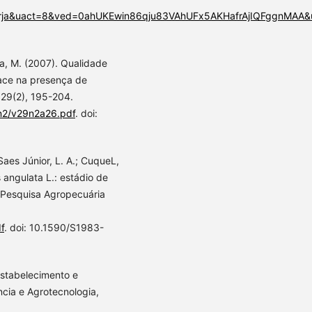
rja&uact=8&ved=0ahUKEwin86qju83VAhUFx5AKHafrAjIQFggnMAA&
ela, M. (2007). Qualidade
lface na presença de
, 29(2), 195-204.
9n2/v29n2a26.pdf
. doi:
 Saes Júnior, L. A.; CuqueL,
 angulata L.: estádio de
 Pesquisa Agropecuária
f
. doi: 10.1590/S1983-
 Estabelecimento e
ência e Agrotecnologia,