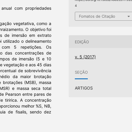
4
 anual com propriedades
Fomatos de Citação
agação vegetativa, como a
raizamento. O objetivo foi
os de imersão em extrato
oi utilizado o delineamento
EDIÇÃO
), com 5 repetições. Os
ão das concentrações de
v. 5 (2017)
tempos de imersão (5 e 10
de vegetação e aos 45 dias
ercentual de sobrevivência
SEÇÃO
médio da maior brotação
e brotações (MSB), massa
ARTIGOS
MSR) e massa seca total
r de Pearson entre pares de
 tiririca. A concentração
roporcionou melhor %S, NB,
 de fisalis, sendo dez