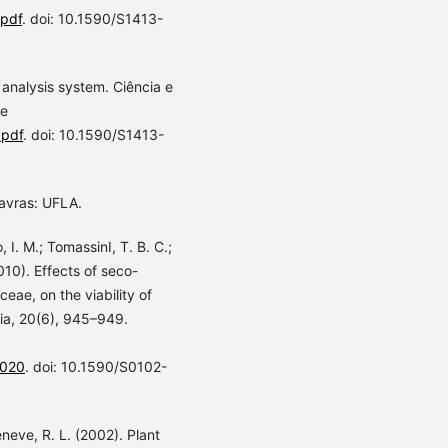
.pdf
. doi: 10.1590/S1413-
l analysis system. Ciência e
de
.pdf
. doi: 10.1590/S1413-
 Lavras: UFLA.
, I. M.; TomassinI, T. B. C.;
2010). Effects of seco-
ceae, on the viability of
ia, 20(6), 945–949.
0020
. doi: 10.1590/S0102-
eneve, R. L. (2002). Plant