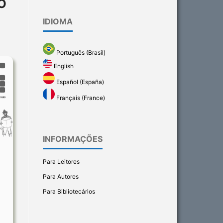
O
IDIOMA
Português (Brasil)
English
Español (España)
Français (France)
INFORMAÇÕES
Para Leitores
Para Autores
Para Bibliotecários