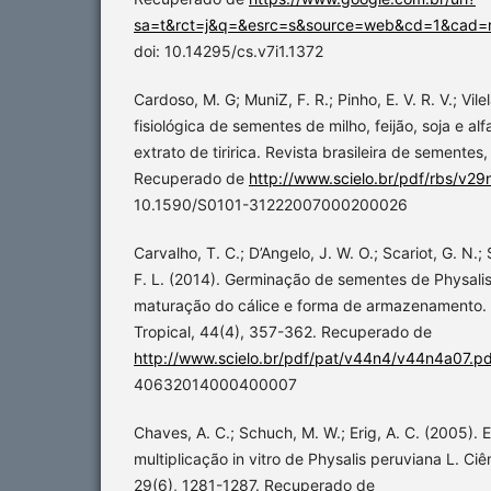
sa=t&rct=j&q=&esrc=s&source=web&cd=1&cad=
doi: 10.14295/cs.v7i1.1372
Cardoso, M. G; MuniZ, F. R.; Pinho, E. V. R. V.; Vil
fisiológica de sementes de milho, feijão, soja e a
extrato de tiririca. Revista brasileira de sementes
Recuperado de
http://www.scielo.br/pdf/rbs/v2
10.1590/S0101-31222007000200026
Carvalho, T. C.; D’Angelo, J. W. O.; Scariot, G. N.;
F. L. (2014). Germinação de sementes de Physalis
maturação do cálice e forma de armazenamento.
Tropical, 44(4), 357-362. Recuperado de
http://www.scielo.br/pdf/pat/v44n4/v44n4a07.pd
40632014000400007
Chaves, A. C.; Schuch, M. W.; Erig, A. C. (2005).
multiplicação in vitro de Physalis peruviana L. Ci
29(6), 1281-1287. Recuperado de