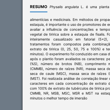
RESUMO
Physalis angulata
L. é uma planta
alimentícias e medicinais. Em métodos de prop
estaquia, é importante o uso de promotores de en
avaliar a influência de concentrações e temp
vegetal de tiririca sobre a estaquia de fisalis. F
inteiramente casualizado em fatorial (5x2
tratamentos foram compostos pela combinaç
extrato de tiririca (0, 25, 50, 75 e 100%) e 
minutos). O experimento foi conduzido em casa 
após o plantio foram avaliados os caracteres: p
(%S), número de brotos (NB), comprimento 
(CMMB), número de raízes (NR), massa seca d
seca de caule (MSC), massa seca de raízes (
(MST). Foi realizada análise de correlação linea
caracteres em cada concentração de extrato de
com 100% de extrato de tubérculos de tiririca p
CMMB, NR, MSB, MSC, MSR e MST na estaquia
minutos o melhor tempo de imersão