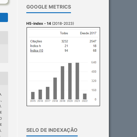
GOOGLE METRICS
H5-index
–
14
(2018-2023)
a,
.,
).
E
O
E
SELO DE INDEXAÇÃO
.
6