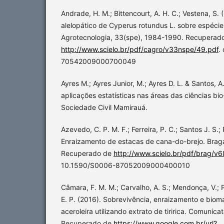
Andrade, H. M.; Bittencourt, A. H. C.; Vestena, S.
alelopático de Cyperus rotundus L. sobre espécies
Agrotecnologia, 33(spe), 1984-1990. Recuperad
http://www.scielo.br/pdf/cagro/v33nspe/49.pdf
.
70542009000700049
Ayres M.; Ayres Junior, M.; Ayres D. L. & Santos, A
aplicações estatísticas nas áreas das ciências bi
Sociedade Civil Mamirauá.
Azevedo, C. P. M. F.; Ferreira, P. C.; Santos J. S.; 
Enraizamento de estacas de cana-do-brejo. Braga
Recuperado de
http://www.scielo.br/pdf/brag/v
10.1590/S0006-87052009000400010
Câmara, F. M. M.; Carvalho, A. S.; Mendonça, V.; P
E. P. (2016). Sobrevivência, enraizamento e biom
aceroleira utilizando extrato de tiririca. Comunica
Recuperado de
https://www.google.com.br/url?