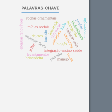
PALAVRAS-CHAVE
rochas ornamentais
autocorreção
prisões
energias renovávies
biofertilizante
biodigestão
juventude
Ímãs
crm social
mídias sociais
radiação solar
sensações
imersão
measuring
magnetic fields
dejetos
biogás
pólen
integração ensino-saúde
previsão
néctar
levantamentos
brincadeira.
manejo