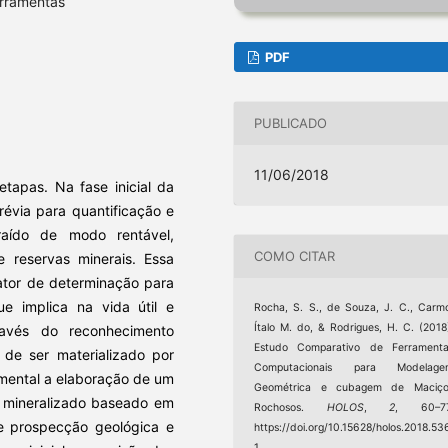
rramentas
PDF
PUBLICADO
11/06/2018
tapas. Na fase inicial da
révia para quantificação e
raído de modo rentável,
COMO CITAR
 reservas minerais. Essa
ator de determinação para
e implica na vida útil e
Rocha, S. S., de Souza, J. C., Carm
Ítalo M. do, & Rodrigues, H. C. (2018
ravés do reconhecimento
Estudo Comparativo de Ferramenta
 de ser materializado por
Computacionais para Modelage
amental a elaboração de um
Geométrica e cubagem de Maciço
o mineralizado baseado em
Rochosos.
HOLOS
,
2
, 60–77
de prospecção geológica e
https://doi.org/10.15628/holos.2018.53
1