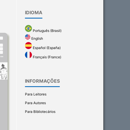
IDIOMA
Português (Brasil)
English
Español (España)
Français (France)
INFORMAÇÕES
Para Leitores
Para Autores
Para Bibliotecários