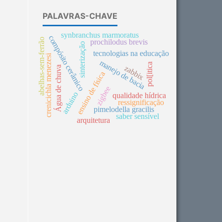
PALAVRAS-CHAVE
synbranchus marmoratus
compósito cerâmico
abelhas-sem-ferrão
prochilodus brevis
sinterização
tecnologias na educação
crenicichla menezesi
manejo de bacia
pol[itica
zabbix
Água de chuva
ensino de física
zigbee
arduino
qualidade hídrica
ressignificação
pimelodella gracilis
saber sensível
arquitetura