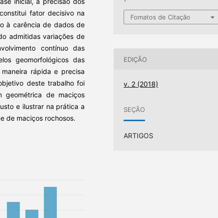
se inicial, a precisão dos
onstitui fator decisivo na
Fomatos de Citação
do à carência de dados de
do admitidas variações de
volvimento contínuo das
EDIÇÃO
los geomorfológicos das
 maneira rápida e precisa
bjetivo deste trabalho foi
v. 2 (2018)
m geométrica de maciços
sto e ilustrar na prática a
SEÇÃO
e de maciços rochosos.
ARTIGOS