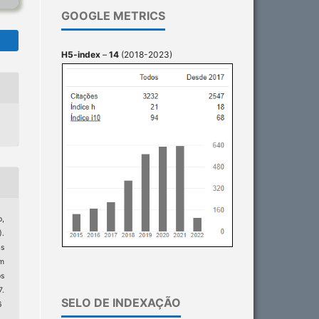
GOOGLE METRICS
H5-index
–
14
(2018-2023)
o,
).
s
m
s
.
SELO DE INDEXAÇÃO
6