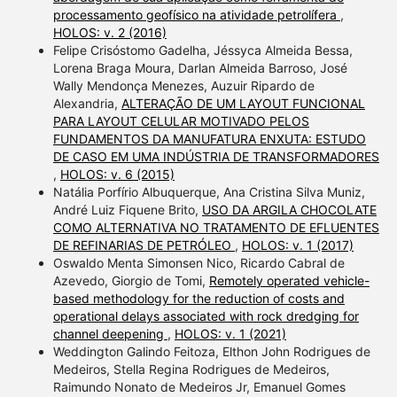
processamento geofísico na atividade petrolífera
,
HOLOS: v. 2 (2016)
Felipe Crisóstomo Gadelha, Jéssyca Almeida Bessa,
Lorena Braga Moura, Darlan Almeida Barroso, José
Wally Mendonça Menezes, Auzuir Ripardo de
Alexandria,
ALTERAÇÃO DE UM LAYOUT FUNCIONAL
PARA LAYOUT CELULAR MOTIVADO PELOS
FUNDAMENTOS DA MANUFATURA ENXUTA: ESTUDO
DE CASO EM UMA INDÚSTRIA DE TRANSFORMADORES
,
HOLOS: v. 6 (2015)
Natália Porfírio Albuquerque, Ana Cristina Silva Muniz,
André Luiz Fiquene Brito,
USO DA ARGILA CHOCOLATE
COMO ALTERNATIVA NO TRATAMENTO DE EFLUENTES
DE REFINARIAS DE PETRÓLEO
,
HOLOS: v. 1 (2017)
Oswaldo Menta Simonsen Nico, Ricardo Cabral de
Azevedo, Giorgio de Tomi,
Remotely operated vehicle-
based methodology for the reduction of costs and
operational delays associated with rock dredging for
channel deepening
,
HOLOS: v. 1 (2021)
Weddington Galindo Feitoza, Elthon John Rodrigues de
Medeiros, Stella Regina Rodrigues de Medeiros,
Raimundo Nonato de Medeiros Jr, Emanuel Gomes