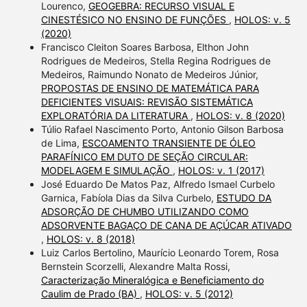
Lourenco,
GEOGEBRA: RECURSO VISUAL E
CINESTÉSICO NO ENSINO DE FUNÇÕES
,
HOLOS: v. 5
(2020)
Francisco Cleiton Soares Barbosa, Elthon John
Rodrigues de Medeiros, Stella Regina Rodrigues de
Medeiros, Raimundo Nonato de Medeiros Júnior,
PROPOSTAS DE ENSINO DE MATEMÁTICA PARA
DEFICIENTES VISUAIS: REVISÃO SISTEMÁTICA
EXPLORATÓRIA DA LITERATURA
,
HOLOS: v. 8 (2020)
Túlio Rafael Nascimento Porto, Antonio Gilson Barbosa
de Lima,
ESCOAMENTO TRANSIENTE DE ÓLEO
PARAFÍNICO EM DUTO DE SEÇÃO CIRCULAR:
MODELAGEM E SIMULAÇÃO
,
HOLOS: v. 1 (2017)
José Eduardo De Matos Paz, Alfredo Ismael Curbelo
Garnica, Fabíola Dias da Silva Curbelo,
ESTUDO DA
ADSORÇÃO DE CHUMBO UTILIZANDO COMO
ADSORVENTE BAGAÇO DE CANA DE AÇÚCAR ATIVADO
,
HOLOS: v. 8 (2018)
Luiz Carlos Bertolino, Maurício Leonardo Torem, Rosa
Bernstein Scorzelli, Alexandre Malta Rossi,
Caracterização Mineralógica e Beneficiamento do
Caulim de Prado (BA)
,
HOLOS: v. 5 (2012)