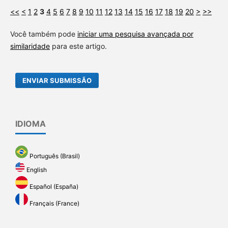
<<
<
1
2
3
4
5
6
7
8
9
10
11
12
13
14
15
16
17
18
19
20
>
>>
Você também pode
iniciar uma pesquisa avançada por
similaridade
para este artigo.
ENVIAR SUBMISSÃO
IDIOMA
Português (Brasil)
English
Español (España)
Français (France)