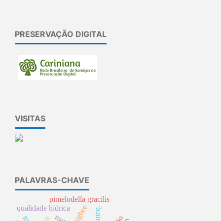
PRESERVAÇÃO DIGITAL
VISITAS
PALAVRAS-CHAVE
pimelodella gracilis
zigbee
qualidade hídrica
iramuteq.