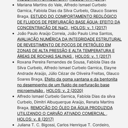
Mariana Martins do Vale, Alfredo Ismael Curbelo
Garnica, Fabiola Dias da Silva Curbelo, Glauco Soares
Braga,
ESTUDO DO COMPORTAMENTO REOLÓGICO
DE FLUIDOS DE PERFURAÇÃO BASE ÁGUA: EFEITO DA
CONCENTRAÇÃO DE NaCl
,
HOLOS: v. 1 (2017)
João Paulo Araújo Correia, João Paulo Lima Santos,
AVALIAÇÃO NUMÉRICA DA INTEGRIDADE ESTRUTURAL
DE REVESTIMENTO DE POÇOS DE PETRÓLEO EM
ZONAS DE ALTA PRESSÃO E ALTA TEMPERATURA E
ÁREAS DE ROCHAS SALINAS
,
HOLOS: v. 1 (2017)
Roxana Pereira Fernandes de Sousa, Fabíola Dias da
Silva Curbelo, Alfredo Ismael Curbelo Garnica, Elayne
Andrade Araújo, Júlio Cézar de Oliveira Freitas, Glauco
Soares Braga,
Efeito da goma xantana e da bentonita
no desempenho de um fluido de perfuração base
microemulsão
,
HOLOS: v. 2 (2020)
Alfredo Ismael Curbelo Garnica, Fabíola Dias da silva
Curbelo, Dimitri Albuquerque Araújo, Renata Martins
Braga,
REMOÇÃO DO ÓLEO DA ÁGUA PRODUZIDA
UTILIZANDO O CARVÃO ATIVADO COMERCIAL
,
HOLOS: v. 8 (2017)
Juliana T. C. Bigossi, Carlos Henrique T. Cordeiro,