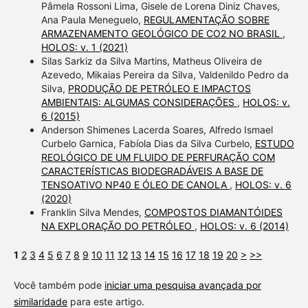
Pâmela Rossoni Lima, Gisele de Lorena Diniz Chaves,
Ana Paula Meneguelo,
REGULAMENTAÇÃO SOBRE
ARMAZENAMENTO GEOLÓGICO DE CO2 NO BRASIL
,
HOLOS: v. 1 (2021)
Silas Sarkiz da Silva Martins, Matheus Oliveira de
Azevedo, Mikaias Pereira da Silva, Valdenildo Pedro da
Silva,
PRODUÇÃO DE PETRÓLEO E IMPACTOS
AMBIENTAIS: ALGUMAS CONSIDERAÇÕES
,
HOLOS: v.
6 (2015)
Anderson Shimenes Lacerda Soares, Alfredo Ismael
Curbelo Garnica, Fabíola Dias da Silva Curbelo,
ESTUDO
REOLÓGICO DE UM FLUIDO DE PERFURAÇÃO COM
CARACTERÍSTICAS BIODEGRADÁVEIS A BASE DE
TENSOATIVO NP40 E ÓLEO DE CANOLA
,
HOLOS: v. 6
(2020)
Franklin Silva Mendes,
COMPOSTOS DIAMANTÓIDES
NA EXPLORAÇÃO DO PETRÓLEO
,
HOLOS: v. 6 (2014)
1
2
3
4
5
6
7
8
9
10
11
12
13
14
15
16
17
18
19
20
>
>>
Você também pode
iniciar uma pesquisa avançada por
similaridade
para este artigo.