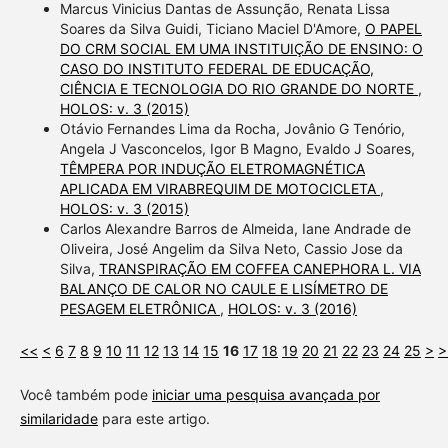
Marcus Vinicius Dantas de Assunção, Renata Lissa
Soares da Silva Guidi, Ticiano Maciel D'Amore,
O PAPEL
DO CRM SOCIAL EM UMA INSTITUIÇÃO DE ENSINO: O
CASO DO INSTITUTO FEDERAL DE EDUCAÇÃO,
CIÊNCIA E TECNOLOGIA DO RIO GRANDE DO NORTE
,
HOLOS: v. 3 (2015)
Otávio Fernandes Lima da Rocha, Jovânio G Tenório,
Angela J Vasconcelos, Igor B Magno, Evaldo J Soares,
TÊMPERA POR INDUÇÃO ELETROMAGNÉTICA
APLICADA EM VIRABREQUIM DE MOTOCICLETA
,
HOLOS: v. 3 (2015)
Carlos Alexandre Barros de Almeida, Iane Andrade de
Oliveira, José Angelim da Silva Neto, Cassio Jose da
Silva,
TRANSPIRAÇÃO EM COFFEA CANEPHORA L. VIA
BALANÇO DE CALOR NO CAULE E LISÍMETRO DE
PESAGEM ELETRÔNICA
,
HOLOS: v. 3 (2016)
<<
<
6
7
8
9
10
11
12
13
14
15
16
17
18
19
20
21
22
23
24
25
>
>
Você também pode
iniciar uma pesquisa avançada por
similaridade
para este artigo.