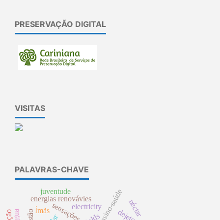
PRESERVAÇÃO DIGITAL
VISITAS
PALAVRAS-CHAVE
juventude
energias renovávies
néctar
sensações
electricity
Ímãs
dejetos