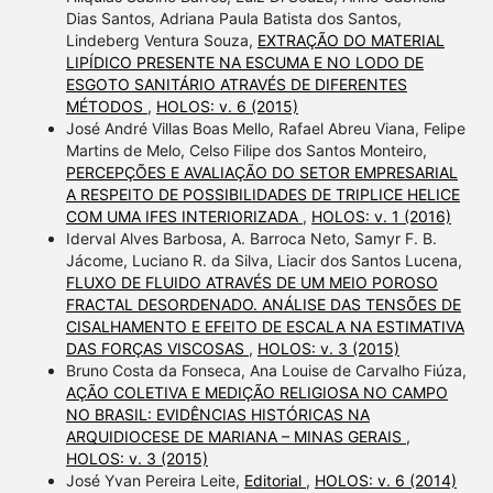
Dias Santos, Adriana Paula Batista dos Santos,
Lindeberg Ventura Souza,
EXTRAÇÃO DO MATERIAL
LIPÍDICO PRESENTE NA ESCUMA E NO LODO DE
ESGOTO SANITÁRIO ATRAVÉS DE DIFERENTES
MÉTODOS
,
HOLOS: v. 6 (2015)
José André Villas Boas Mello, Rafael Abreu Viana, Felipe
Martins de Melo, Celso Filipe dos Santos Monteiro,
PERCEPÇÕES E AVALIAÇÃO DO SETOR EMPRESARIAL
A RESPEITO DE POSSIBILIDADES DE TRIPLICE HELICE
COM UMA IFES INTERIORIZADA
,
HOLOS: v. 1 (2016)
Iderval Alves Barbosa, A. Barroca Neto, Samyr F. B.
Jácome, Luciano R. da Silva, Liacir dos Santos Lucena,
FLUXO DE FLUIDO ATRAVÉS DE UM MEIO POROSO
FRACTAL DESORDENADO. ANÁLISE DAS TENSÕES DE
CISALHAMENTO E EFEITO DE ESCALA NA ESTIMATIVA
DAS FORÇAS VISCOSAS
,
HOLOS: v. 3 (2015)
Bruno Costa da Fonseca, Ana Louise de Carvalho Fiúza,
AÇÃO COLETIVA E MEDIÇÃO RELIGIOSA NO CAMPO
NO BRASIL: EVIDÊNCIAS HISTÓRICAS NA
ARQUIDIOCESE DE MARIANA – MINAS GERAIS
,
HOLOS: v. 3 (2015)
José Yvan Pereira Leite,
Editorial
,
HOLOS: v. 6 (2014)