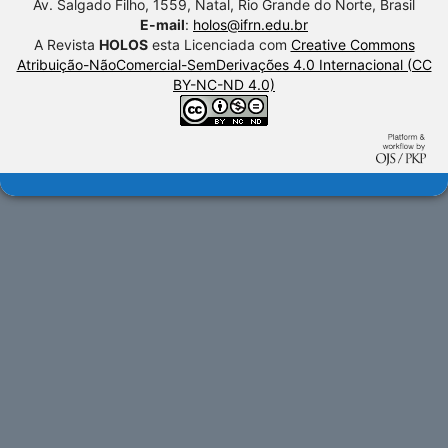
Av. Salgado Filho, 1559, Natal, Rio Grande do Norte, Brasil
E-mail
:
holos@ifrn.edu.br
A Revista
HOLOS
esta Licenciada com
Creative Commons
Atribuição-NãoComercial-SemDerivações 4.0 Internacional (CC
BY-NC-ND 4.0)