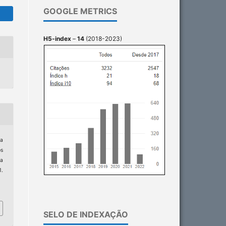
GOOGLE METRICS
H5-index
–
14
(2018-2023)
ra
s
ia
.
0
SELO DE INDEXAÇÃO