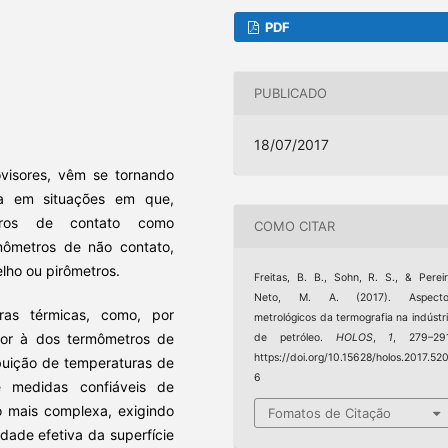
PDF
PUBLICADO
18/07/2017
isores, vêm se tornando
ra em situações em que,
metros de contato como
COMO CITAR
mômetros de não contato,
ho ou pirômetros.
Freitas, B. B., Sohn, R. S., & Perei
Neto, M. A. (2017). Aspecto
ras térmicas, como, por
metrológicos da termografia na indústr
ior à dos termômetros de
de petróleo.
HOLOS
,
1
, 279–291
https://doi.org/10.15628/holos.2017.52
ibuição de temperaturas de
6
e medidas confiáveis de
o mais complexa, exigindo
Fomatos de Citação
dade efetiva da superfície