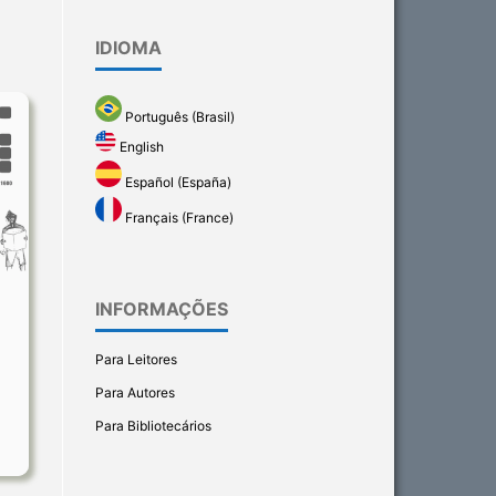
IDIOMA
Português (Brasil)
English
Español (España)
Français (France)
INFORMAÇÕES
Para Leitores
Para Autores
Para Bibliotecários