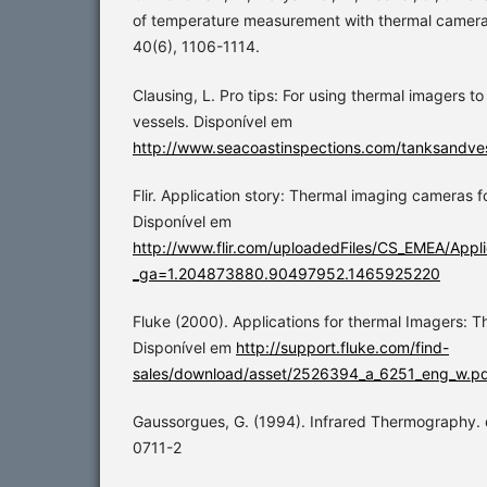
of temperature measurement with thermal cameras
40(6), 1106-1114.
Clausing, L. Pro tips: For using thermal imagers 
vessels. Disponível em
http://www.seacoastinspections.com/tanksandve
Flir. Application story: Thermal imaging cameras fo
Disponível em
http://www.flir.com/uploadedFiles/CS_EMEA/Appl
_ga=1.204873880.90497952.1465925220
Fluke (2000). Applications for thermal Imagers: T
Disponível em
http://support.fluke.com/find-
sales/download/asset/2526394_a_6251_eng_w.p
Gaussorgues, G. (1994). Infrared Thermography.
0711-2