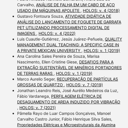
Carvalho,
ANÁLISE DE FALHA EM UM CABO DE AÇO
USADO EM MÁQUINAS APOLETE
,
HOLOS: v. 4 (2018)
Gustavo Fontoura Souza,
ATIVIDADE DIDÁTICA DE
ANÁLISE DO LANÇAMENTO DE FOGUETE DE GARRAFA
PET UTILIZANDO PROCESSAMENTO DIGITAL DE
IMAGENS
,
HOLOS: v. 4 (2022)
Luis Cuautle-Gutiérrez, Jesús Juárez-Peñuela,
QUALITY
MANAGEMENT DUAL TEACHING: A SPECIFIC CASE IN
A PRIVATE MEXICAN UNIVERSITY
,
HOLOS: v. 1 (2019)
Ana Carolina Sales Pereira de Souza, Marisa
Nascimento, Ellen Cristine Giese,
DESAFIOS PARA A
EXTRAÇÃO SUSTENTÁVEL DE MINÉRIOS PORTADORES
DE TERRAS RARAS
,
HOLOS: v. 1 (2019)
Marco Aurelio Seger,
RECUPERAÇÃO DE PARTÍCULAS
GROSSAS DE QUARTZO
,
HOLOS: v. 7 (2019)
Jonathan Leandro Reis, José Aurélio Medeiros da Luz,
Fábio Vardanega,
PERFILAGEM ELÉTRICA DE
DESAGUAMENTO DE AREIA INDUZIDO POR VIBRAÇÃO
,
HOLOS: v. 7 (2021)
Pâmella Rayo de Luar Campos Gonçalves, Manoel
Carvalho Castro Junior, Fábio Henrique Silva Sales,
Propriedades Elétricas e Microestruturais da Alumina