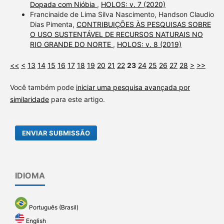
Dopada com Nióbia
,
HOLOS: v. 7 (2020)
Francinaide de Lima Silva Nascimento, Handson Claudio
Dias Pimenta,
CONTRIBUIÇÕES ÀS PESQUISAS SOBRE
O USO SUSTENTÁVEL DE RECURSOS NATURAIS NO
RIO GRANDE DO NORTE
,
HOLOS: v. 8 (2019)
<<
<
13
14
15
16
17
18
19
20
21
22
23
24
25
26
27
28
>
>>
Você também pode
iniciar uma pesquisa avançada por
similaridade
para este artigo.
ENVIAR SUBMISSÃO
IDIOMA
Português (Brasil)
English