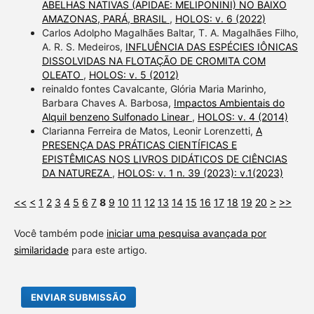
ABELHAS NATIVAS (APIDAE: MELIPONINI) NO BAIXO
AMAZONAS, PARÁ, BRASIL
,
HOLOS: v. 6 (2022)
Carlos Adolpho Magalhães Baltar, T. A. Magalhães Filho,
A. R. S. Medeiros,
INFLUÊNCIA DAS ESPÉCIES IÔNICAS
DISSOLVIDAS NA FLOTAÇÃO DE CROMITA COM
OLEATO
,
HOLOS: v. 5 (2012)
reinaldo fontes Cavalcante, Glória Maria Marinho,
Barbara Chaves A. Barbosa,
Impactos Ambientais do
Alquil benzeno Sulfonado Linear
,
HOLOS: v. 4 (2014)
Clarianna Ferreira de Matos, Leonir Lorenzetti,
A
PRESENÇA DAS PRÁTICAS CIENTÍFICAS E
EPISTÊMICAS NOS LIVROS DIDÁTICOS DE CIÊNCIAS
DA NATUREZA
,
HOLOS: v. 1 n. 39 (2023): v.1(2023)
<<
<
1
2
3
4
5
6
7
8
9
10
11
12
13
14
15
16
17
18
19
20
>
>>
Você também pode
iniciar uma pesquisa avançada por
similaridade
para este artigo.
ENVIAR SUBMISSÃO