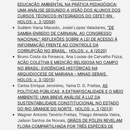
EDUCAÇÃO AMBIENTAL NA PRÁTICA PEDAGÓGICA:
UMA ANÁLISE SEGUNDO A VISÃO DOS ALUNOS DOS
CURSOS TÉCNICOS-INTEGRADOS DO CEFET-RN
,
HOLOS: v. 3 (2006)
Suélem Viana Macedo, Josiel Lopes Valadares,
“DE
SAMBA-ENREDO DE CARNAVAL AO CONGRESSO
NACIONAL”: REFLEXÕES SOBRE A LEI DE ACESSO À
INFORMAÇÃO FRENTE AO CONTROLE DA
CORRUPÇÃO NO BRASIL
,
HOLOS: v. 4 (2020)
Bruno Costa da Fonseca, Ana Louise de Carvalho Fiúza,
AÇÃO COLETIVA E MEDIÇÃO RELIGIOSA NO CAMPO
NO BRASIL: EVIDÊNCIAS HISTÓRICAS NA
ARQUIDIOCESE DE MARIANA – MINAS GERAIS
,
HOLOS: v. 3 (2015)
Carlos Enrique Jeronimo, Yama D. G. Freitas,
AS
POLÍTICAS PÚBLICAS, A EXTRAFISCALIDADE E O MEIO
AMBIENTE: UMA BREVE ANÁLISE À LUZ DA
SUSTENTABILIDADE CONSTITUCIONAL NO ESTADO
DO RIO GRANDE DO NORTE
,
HOLOS: v. 3 (2013)
Wagner Antonio Tenório Freitas, Thiago Almeida Vieira,
Jaílson Santos de Novais,
GRÃOS DE PÓLEN REVELAM
FLORA COMPARTILHADA POR TRÊS ESPÉCIES DE