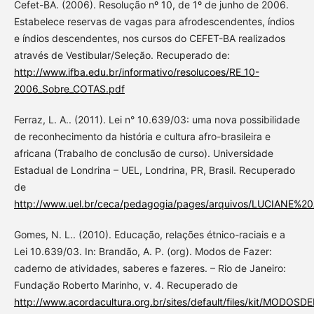
Cefet-BA. (2006). Resolução nº 10, de 1º de junho de 2006.
Estabelece reservas de vagas para afrodescendentes, índios
e índios descendentes, nos cursos do CEFET-BA realizados
através de Vestibular/Seleção. Recuperado de:
http://www.ifba.edu.br/informativo/resolucoes/RE_10-
2006_Sobre_COTAS.pdf
Ferraz, L. A.. (2011). Lei n° 10.639/03: uma nova possibilidade
de reconhecimento da história e cultura afro-brasileira e
africana (Trabalho de conclusão de curso). Universidade
Estadual de Londrina – UEL, Londrina, PR, Brasil. Recuperado
de
http://www.uel.br/ceca/pedagogia/pages/arquivos/LUCIANE%
Gomes, N. L.. (2010). Educação, relações étnico-raciais e a
Lei 10.639/03. In: Brandão, A. P. (org). Modos de Fazer:
caderno de atividades, saberes e fazeres. – Rio de Janeiro:
Fundação Roberto Marinho, v. 4. Recuperado de
http://www.acordacultura.org.br/sites/default/files/kit/MODOSD