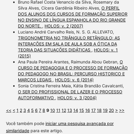
Bruno Rafael Costa Venancio da Silva, Rosemary da
Silva Alves, Cícera Gardênia Ribeiro Alves,
O PERFIL
DOS ALUNOS DOS CURSOS DE FORMAÇÃO SUPERIOR
NO ENSINO DE LÍNGUA ESPANHOLA DO RIO GRANDE
DO NORTE.
,
HOLOS: v. 2 (2007)
Luciano André Carvalho Reis, N. S. G. ALLEVATO,
TRIGONOMETRIA NO TRIÂNGULO RETÂNGULO: AS
INTERAÇÕES EM SALA DE AULA SOB A ÓTICA DA
TEORIA DAS SITUAÇÕES DIDÁTICAS
,
HOLOS: v. 1
(2015)
Ana Paula Pereira Arantes, Raimunda Abou Gebran,
O
CURSO DE PEDAGOGIA E O PROCESSO DE FORMAÇÃO
DO PEDAGOGO NO BRASIL: PERCURSO HISTORICO E
MARCOS LEGAIS
,
HOLOS: v. 6 (2014)
Sonia Cristina Ferreira Maia, Kátia Brandão Cavalcanti,
O SER DO PROFISSIONAL DE LAZER E O PROCESSO
AUTOFORMATIVO
,
HOLOS: v. 3 (2004)
<<
<
1
2
3
4
5
6
7
8
9
10
11
12
13
14
15
16
17
18
19
20
>
>>
Você também pode
iniciar uma pesquisa avançada por
similaridade
para este artigo.