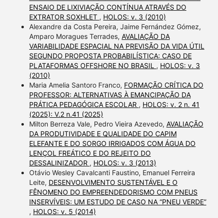
ENSAIO DE LIXIVIAÇÃO CONTÍNUA ATRAVÉS DO
EXTRATOR SOXHLET
,
HOLOS: v. 3 (2010)
Alexandre da Costa Pereira, Jaime Fernández Gómez,
Amparo Moragues Terrades,
AVALIAÇÃO DA
VARIABILIDADE ESPACIAL NA PREVISÃO DA VIDA ÚTIL
SEGUNDO PROPOSTA PROBABILÍSTICA: CASO DE
PLATAFORMAS OFFSHORE NO BRASIL
,
HOLOS: v. 3
(2010)
Maria Amelia Santoro Franco,
FORMAÇÃO CRÍTICA DO
PROFESSOR: ALTERNATIVAS À EMANCIPAÇÃO DA
PRÁTICA PEDAGÓGICA ESCOLAR
,
HOLOS: v. 2 n. 41
(2025): V.2 n.41 (2025)
Milton Berreza Vale, Pedro Vieira Azevedo,
AVALIAÇÃO
DA PRODUTIVIDADE E QUALIDADE DO CAPIM
ELEFANTE E DO SORGO IRRIGADOS COM ÁGUA DO
LENÇOL FREÁTICO E DO REJEITO DO
DESSALINIZADOR
,
HOLOS: v. 3 (2013)
Otávio Wesley Cavalcanti Faustino, Emanuel Ferreira
Leite,
DESENVOLVIMENTO SUSTENTÁVEL E O
FÊNOMENO DO EMPREENDEDORISMO COM PNEUS
INSERVÍVEIS: UM ESTUDO DE CASO NA “PNEU VERDE”
,
HOLOS: v. 5 (2014)