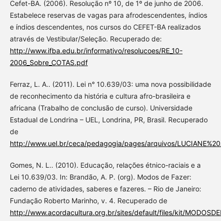
Cefet-BA. (2006). Resolução nº 10, de 1º de junho de 2006.
Estabelece reservas de vagas para afrodescendentes, índios
e índios descendentes, nos cursos do CEFET-BA realizados
através de Vestibular/Seleção. Recuperado de:
http://www.ifba.edu.br/informativo/resolucoes/RE_10-
2006_Sobre_COTAS.pdf
Ferraz, L. A.. (2011). Lei n° 10.639/03: uma nova possibilidade
de reconhecimento da história e cultura afro-brasileira e
africana (Trabalho de conclusão de curso). Universidade
Estadual de Londrina – UEL, Londrina, PR, Brasil. Recuperado
de
http://www.uel.br/ceca/pedagogia/pages/arquivos/LUCIANE%
Gomes, N. L.. (2010). Educação, relações étnico-raciais e a
Lei 10.639/03. In: Brandão, A. P. (org). Modos de Fazer:
caderno de atividades, saberes e fazeres. – Rio de Janeiro:
Fundação Roberto Marinho, v. 4. Recuperado de
http://www.acordacultura.org.br/sites/default/files/kit/MODOSD