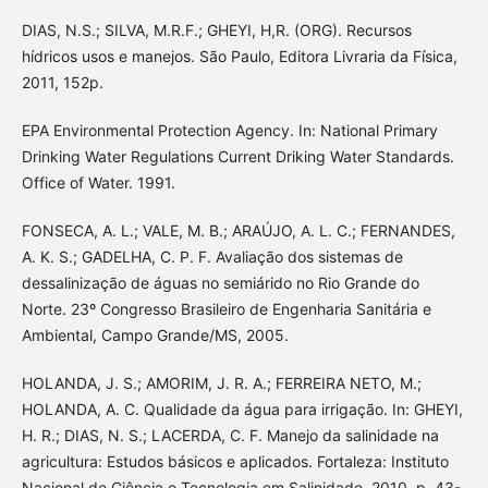
DIAS, N.S.; SILVA, M.R.F.; GHEYI, H,R. (ORG). Recursos
hídricos usos e manejos. São Paulo, Editora Livraria da Física,
2011, 152p.
EPA Environmental Protection Agency. In: National Primary
Drinking Water Regulations Current Driking Water Standards.
Office of Water. 1991.
FONSECA, A. L.; VALE, M. B.; ARAÚJO, A. L. C.; FERNANDES,
A. K. S.; GADELHA, C. P. F. Avaliação dos sistemas de
dessalinização de águas no semiárido no Rio Grande do
Norte. 23º Congresso Brasileiro de Engenharia Sanitária e
Ambiental, Campo Grande/MS, 2005.
HOLANDA, J. S.; AMORIM, J. R. A.; FERREIRA NETO, M.;
HOLANDA, A. C. Qualidade da água para irrigação. In: GHEYI,
H. R.; DIAS, N. S.; LACERDA, C. F. Manejo da salinidade na
agricultura: Estudos básicos e aplicados. Fortaleza: Instituto
Nacional de Ciência e Tecnologia em Salinidade, 2010. p. 43-