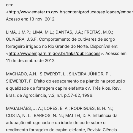
em:
<
http://www.emater.rn.gov.br/contentproducao/aplicacao/empa
Acesso em: 13 nov, 2012.
LIMA, J.M.P.; LIMA, M.L.; DANTAS, J.A.; FREITAS, M.O.;
OLIVEIRA, J.S.F. Comportamento de cultivares de sorgo
forrageiro irrigado no Rio Grande do Norte. Disponível em:
<
http://www.emparn.rn.gov.br/links/publicaçoes
>. Acesso em
11 de dezembro de 2012.
MACHADO, A.N., SIEWERDT, L., SILVEIRA JÚNIOR, P.,
SIEWERDT, F. Efeito do espaçamento de plantio na produção
e qualidade de forragem capim elefante cv. Três Rios. Rev.
Bras. de Agrociência, v.2, n.1, p.57-62, 1996.
MAGALHÃES, J. A.; LOPES, E. A.; RODRIGUES, B. H. N.;
COSTA, N. L.; BARROS, N. N.; MATTEI, D. A. Influência da
adubação nitrogenada e da idade de corte sobre o
rendimento forrageiro do capim-elefante, Revista Ciência