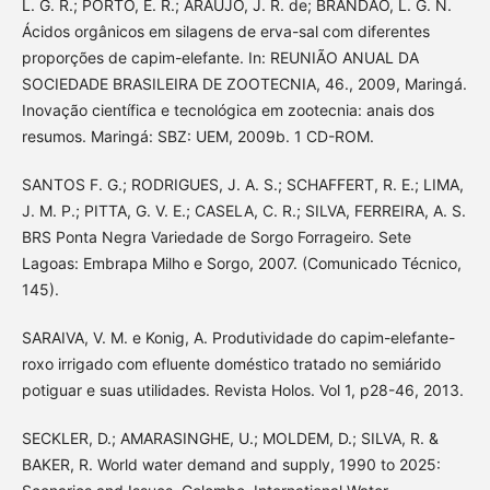
L. G. R.; PORTO, E. R.; ARAÚJO, J. R. de; BRANDÃO, L. G. N.
Ácidos orgânicos em silagens de erva-sal com diferentes
proporções de capim-elefante. In: REUNIÃO ANUAL DA
SOCIEDADE BRASILEIRA DE ZOOTECNIA, 46., 2009, Maringá.
Inovação científica e tecnológica em zootecnia: anais dos
resumos. Maringá: SBZ: UEM, 2009b. 1 CD-ROM.
SANTOS F. G.; RODRIGUES, J. A. S.; SCHAFFERT, R. E.; LIMA,
J. M. P.; PITTA, G. V. E.; CASELA, C. R.; SILVA, FERREIRA, A. S.
BRS Ponta Negra Variedade de Sorgo Forrageiro. Sete
Lagoas: Embrapa Milho e Sorgo, 2007. (Comunicado Técnico,
145).
SARAIVA, V. M. e Konig, A. Produtividade do capim-elefante-
roxo irrigado com efluente doméstico tratado no semiárido
potiguar e suas utilidades. Revista Holos. Vol 1, p28-46, 2013.
SECKLER, D.; AMARASINGHE, U.; MOLDEM, D.; SILVA, R. &
BAKER, R. World water demand and supply, 1990 to 2025: