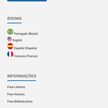
IDIOMA
Português (Brasil)
English
Español (España)
Français (France)
INFORMAÇÕES
Para Leitores
Para Autores
Para Bibliotecários