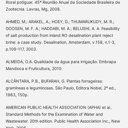
litoral potiguar. 45ª Reunião Anual da Sociedade Brasileira de
Zootecnia. Lavras, Mg, 2008.
AHMED, M.; ARAKEL, A.; HOEY, D.; THUMARUKUDY, M. R.;
GOOSEN, M. F. A.; HADDABI, M. A.; BELUSHI, A. A. Feasibility
of salt production from inland RO desalination plant reject
brine: a case study. Desalination, Amsterdam, v.158, n.1-3,
p.109-117, 2003.
ALMEIDA, O.A. Qualidade da água para irrigação. Embrapa
Mandioca e Fruticultura, 2010.
ALCÂNTARA, P.B., BUFARAH, G. Plantas forrageiras:
gramíneas e leguminosas. São Paulo, Editora Nobel, 2ª ed.,
1983, 150p.
AMERICAN PUBLIC HEALTH ASSOCIATION (APHA) et al..
Standard Methods for the Examination of Water and
Wastewater. 20th edition. Public Health Association Inc., New
York, 2005.