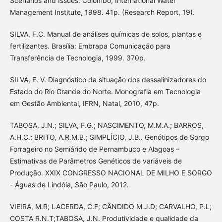
Scenarios and Issues. Colombo, International Water
Management Institute, 1998. 41p. (Research Report, 19).
SILVA, F.C. Manual de análises químicas de solos, plantas e
fertilizantes. Brasília: Embrapa Comunicação para
Transferência de Tecnologia, 1999. 370p.
SILVA, E. V. Diagnóstico da situação dos dessalinizadores do
Estado do Rio Grande do Norte. Monografia em Tecnologia
em Gestão Ambiental, IFRN, Natal, 2010, 47p.
TABOSA, J.N.; SILVA, F.G.; NASCIMENTO, M.M.A.; BARROS,
A.H.C.; BRITO, A.R.M.B.; SIMPLÍCIO, J.B.. Genótipos de Sorgo
Forrageiro no Semiárido de Pernambuco e Alagoas –
Estimativas de Parâmetros Genéticos de variáveis de
Produção. XXIX CONGRESSO NACIONAL DE MILHO E SORGO
- Águas de Lindóia, São Paulo, 2012.
VIEIRA, M.R; LACERDA, C.F; CÂNDIDO M.J.D; CARVALHO, P.L;
COSTA R.N.T;TABOSA, J.N. Produtividade e qualidade da