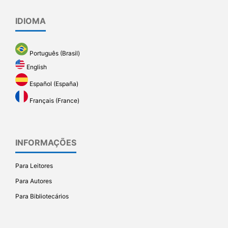
IDIOMA
Português (Brasil)
English
Español (España)
Français (France)
INFORMAÇÕES
Para Leitores
Para Autores
Para Bibliotecários