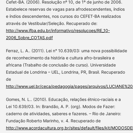
Cefet-BA. (2006). Resolução nº 10, de 1º de junho de 2006.
Estabelece reservas de vagas para afrodescendentes, índios
e índios descendentes, nos cursos do CEFET-BA realizados
através de Vestibular/Seleção. Recuperado de:
http://www.ifba.edu.br/informativo/resolucoes/RE_10-
2006_Sobre_COTAS.pdf
Ferraz, L. A.. (2011). Lei n° 10.639/03: uma nova possibilidade
de reconhecimento da história e cultura afro-brasileira e
africana (Trabalho de conclusão de curso). Universidade
Estadual de Londrina – UEL, Londrina, PR, Brasil. Recuperado
de
http://www.uel.br/ceca/pedagogia/pages/arquivos/LUCIANE%
Gomes, N. L.. (2010). Educação, relações étnico-raciais e a
Lei 10.639/03. In: Brandão, A. P. (org). Modos de Fazer:
caderno de atividades, saberes e fazeres. – Rio de Janeiro:
Fundação Roberto Marinho, v. 4. Recuperado de
http://www.acordacultura.org.br/sites/default/files/kit/MODOSD