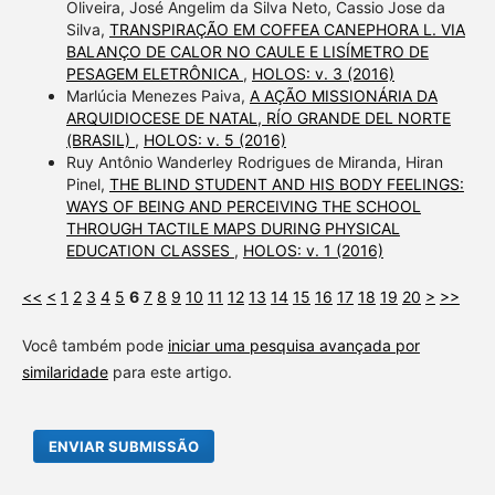
Oliveira, José Angelim da Silva Neto, Cassio Jose da
Silva,
TRANSPIRAÇÃO EM COFFEA CANEPHORA L. VIA
BALANÇO DE CALOR NO CAULE E LISÍMETRO DE
PESAGEM ELETRÔNICA
,
HOLOS: v. 3 (2016)
Marlúcia Menezes Paiva,
A AÇÃO MISSIONÁRIA DA
ARQUIDIOCESE DE NATAL, RÍO GRANDE DEL NORTE
(BRASIL)
,
HOLOS: v. 5 (2016)
Ruy Antônio Wanderley Rodrigues de Miranda, Hiran
Pinel,
THE BLIND STUDENT AND HIS BODY FEELINGS:
WAYS OF BEING AND PERCEIVING THE SCHOOL
THROUGH TACTILE MAPS DURING PHYSICAL
EDUCATION CLASSES
,
HOLOS: v. 1 (2016)
<<
<
1
2
3
4
5
6
7
8
9
10
11
12
13
14
15
16
17
18
19
20
>
>>
Você também pode
iniciar uma pesquisa avançada por
similaridade
para este artigo.
ENVIAR SUBMISSÃO