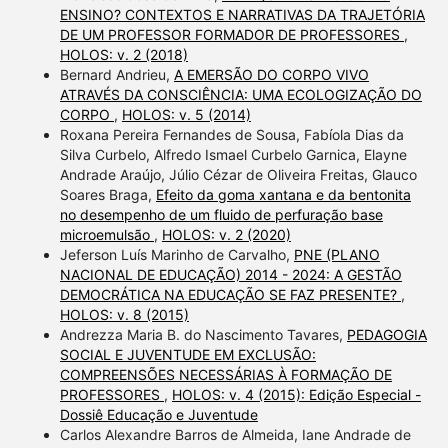
ENSINO? CONTEXTOS E NARRATIVAS DA TRAJETÓRIA
DE UM PROFESSOR FORMADOR DE PROFESSORES
,
HOLOS: v. 2 (2018)
Bernard Andrieu,
A EMERSÃO DO CORPO VIVO
ATRAVÉS DA CONSCIÊNCIA: UMA ECOLOGIZAÇÃO DO
CORPO
,
HOLOS: v. 5 (2014)
Roxana Pereira Fernandes de Sousa, Fabíola Dias da
Silva Curbelo, Alfredo Ismael Curbelo Garnica, Elayne
Andrade Araújo, Júlio Cézar de Oliveira Freitas, Glauco
Soares Braga,
Efeito da goma xantana e da bentonita
no desempenho de um fluido de perfuração base
microemulsão
,
HOLOS: v. 2 (2020)
Jeferson Luís Marinho de Carvalho,
PNE (PLANO
NACIONAL DE EDUCAÇÃO) 2014 - 2024: A GESTÃO
DEMOCRÁTICA NA EDUCAÇÃO SE FAZ PRESENTE?
,
HOLOS: v. 8 (2015)
Andrezza Maria B. do Nascimento Tavares,
PEDAGOGIA
SOCIAL E JUVENTUDE EM EXCLUSÃO:
COMPREENSÕES NECESSÁRIAS À FORMAÇÃO DE
PROFESSORES
,
HOLOS: v. 4 (2015): Edição Especial -
Dossiê Educação e Juventude
Carlos Alexandre Barros de Almeida, Iane Andrade de