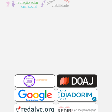
sensações
prisões
radiação solar
viabilidade
crm social