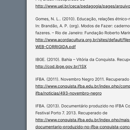
http://www.uel.br/ceca/pedagogia/pages/arq
Gomes, N. L.. (2010). Educação, relações étnico-r
In: Brandão, A. P. (org). Modos de Fazer: caderno
fazeres. – Rio de Janeiro: Fundação Roberto Mari
http://www.acordacultura.org.br/sites/default/f
WEB-CORRIGIDA.pdf
IBGE. (2010). Bahia – Vitória da Conquista. Recu
http://cod.ibge.gov.br/1SX
IFBA. (2011). Novembro Negro 2011. Recuperado
http://www.conquista.ifba.edu.br/index.php/comp
ifba/noticias/493-novembro-negro
IFBA. (2013). Documentário produzido no IFBA Co
Festival Porto 7. 2013. Recuperado de
http://www.conquista.ifba.edu.br/index.php/mais
documentario-produzido-no-ifba-conquista-conco