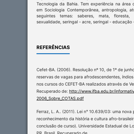
Tecnologia da Bahia. Tem experiência na área 
em Sociologia Contemporânea, antropologia, a
seguintes temas: saberes, mata, floresta, 
sexualidade, seringal - acre, seringal - educação -
REFERÊNCIAS
Cefet-BA. (2006). Resolução nº 10, de 1º de junh
reservas de vagas para afrodescendentes, índios
nos cursos do CEFET-BA realizados através de Ve
Recuperado de:
http://www.ifba.edu.br/informati
2006_Sobre_COTAS.pdf
Ferraz, L. A.. (2011). Lei n° 10.639/03: uma nova 
reconhecimento da história e cultura afro-brasilei
conclusão de curso). Universidade Estadual de Lo
PR, Brasil. Recuperado de