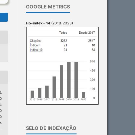
GOOGLE METRICS
H5-index
–
14
(2018-2023)
E.
O
:
O
O
.
SELO DE INDEXAÇÃO
6