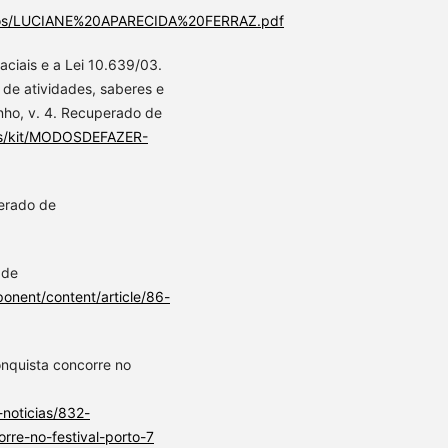
uivos/LUCIANE%20APARECIDA%20FERRAZ.pdf
aciais e a Lei 10.639/03.
 de atividades, saberes e
nho, v. 4. Recuperado de
iles/kit/MODOSDEFAZER-
perado de
 de
onent/content/article/86-
nquista concorre no
-noticias/832-
rre-no-festival-porto-7