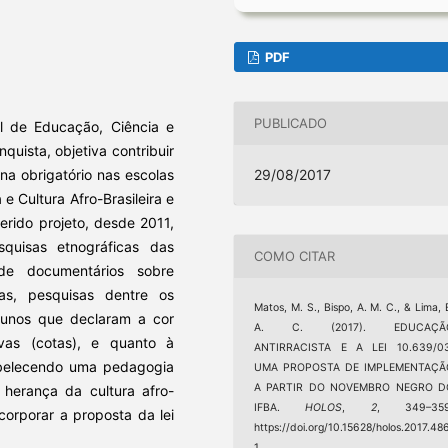
PDF
PUBLICADO
l de Educação, Ciência e
quista, objetiva contribuir
29/08/2017
na obrigatório nas escolas
e Cultura Afro-Brasileira e
erido projeto, desde 2011,
quisas etnográficas das
COMO CITAR
de documentários sobre
as, pesquisas dentre os
Matos, M. S., Bispo, A. M. C., & Lima, 
unos que declaram a cor
A. C. (2017). EDUCAÇÃ
vas (cotas), e quanto à
ANTIRRACISTA E A LEI 10.639/03
abelecendo uma pedagogia
UMA PROPOSTA DE IMPLEMENTAÇÃ
A PARTIR DO NOVEMBRO NEGRO D
a herança da cultura afro-
IFBA.
HOLOS
,
2
, 349–359
corporar a proposta da lei
https://doi.org/10.15628/holos.2017.48
1