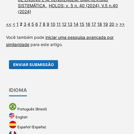
SISTEMÁTICA
,
HOLOS: v. 5 n. 40 (2024): V.5 n.40
(2024)
<<
<
1
2
3
4
5
6
7
8
9
10
11
12
13
14
15
16
17
18
19
20
>
>>
Você também pode
iniciar uma pesquisa avançada por
similaridade
para este artigo.
ENVIAR SUBMISSÃO
IDIOMA
Português (Brasil)
English
Español (España)