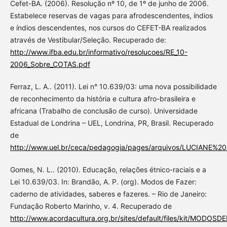
Cefet-BA. (2006). Resolução nº 10, de 1º de junho de 2006.
Estabelece reservas de vagas para afrodescendentes, índios
e índios descendentes, nos cursos do CEFET-BA realizados
através de Vestibular/Seleção. Recuperado de:
http://www.ifba.edu.br/informativo/resolucoes/RE_10-
2006_Sobre_COTAS.pdf
Ferraz, L. A.. (2011). Lei n° 10.639/03: uma nova possibilidade
de reconhecimento da história e cultura afro-brasileira e
africana (Trabalho de conclusão de curso). Universidade
Estadual de Londrina – UEL, Londrina, PR, Brasil. Recuperado
de
http://www.uel.br/ceca/pedagogia/pages/arquivos/LUCIANE%
Gomes, N. L.. (2010). Educação, relações étnico-raciais e a
Lei 10.639/03. In: Brandão, A. P. (org). Modos de Fazer:
caderno de atividades, saberes e fazeres. – Rio de Janeiro:
Fundação Roberto Marinho, v. 4. Recuperado de
http://www.acordacultura.org.br/sites/default/files/kit/MODOSD