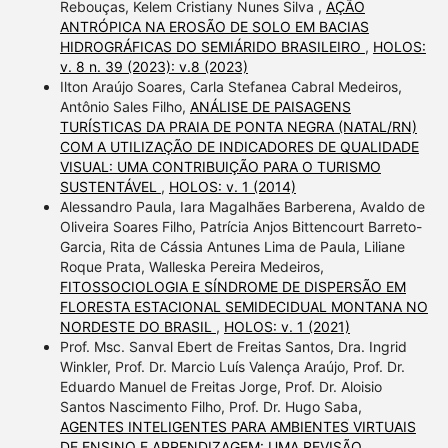
Rebouças, Kelem Cristiany Nunes Silva ,
AÇÃO
ANTRÓPICA NA EROSÃO DE SOLO EM BACIAS
HIDROGRÁFICAS DO SEMIÁRIDO BRASILEIRO
,
HOLOS:
v. 8 n. 39 (2023): v.8 (2023)
Ilton Araújo Soares, Carla Stefanea Cabral Medeiros,
Antônio Sales Filho,
ANÁLISE DE PAISAGENS
TURÍSTICAS DA PRAIA DE PONTA NEGRA (NATAL/RN)
COM A UTILIZAÇÃO DE INDICADORES DE QUALIDADE
VISUAL: UMA CONTRIBUIÇÃO PARA O TURISMO
SUSTENTÁVEL
,
HOLOS: v. 1 (2014)
Alessandro Paula, Iara Magalhães Barberena, Avaldo de
Oliveira Soares Filho, Patrícia Anjos Bittencourt Barreto-
Garcia, Rita de Cássia Antunes Lima de Paula, Liliane
Roque Prata, Walleska Pereira Medeiros,
FITOSSOCIOLOGIA E SÍNDROME DE DISPERSÃO EM
FLORESTA ESTACIONAL SEMIDECIDUAL MONTANA NO
NORDESTE DO BRASIL
,
HOLOS: v. 1 (2021)
Prof. Msc. Sanval Ebert de Freitas Santos, Dra. Ingrid
Winkler, Prof. Dr. Marcio Luís Valença Araújo, Prof. Dr.
Eduardo Manuel de Freitas Jorge, Prof. Dr. Aloisio
Santos Nascimento Filho, Prof. Dr. Hugo Saba,
AGENTES INTELIGENTES PARA AMBIENTES VIRTUAIS
DE ENSINO E APRENDIZAGEM: UMA REVISÃO