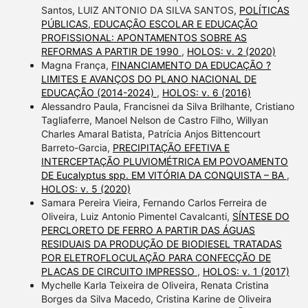
Santos, LUIZ ANTONIO DA SILVA SANTOS,
POLÍTICAS
PÚBLICAS, EDUCAÇÃO ESCOLAR E EDUCAÇÃO
PROFISSIONAL: APONTAMENTOS SOBRE AS
REFORMAS A PARTIR DE 1990
,
HOLOS: v. 2 (2020)
Magna França,
FINANCIAMENTO DA EDUCAÇÃO ?
LIMITES E AVANÇOS DO PLANO NACIONAL DE
EDUCAÇÃO (2014-2024)
,
HOLOS: v. 6 (2016)
Alessandro Paula, Francisnei da Silva Brilhante, Cristiano
Tagliaferre, Manoel Nelson de Castro Filho, Willyan
Charles Amaral Batista, Patrícia Anjos Bittencourt
Barreto-Garcia,
PRECIPITAÇÃO EFETIVA E
INTERCEPTAÇÃO PLUVIOMÉTRICA EM POVOAMENTO
DE Eucalyptus spp. EM VITÓRIA DA CONQUISTA – BA
,
HOLOS: v. 5 (2020)
Samara Pereira Vieira, Fernando Carlos Ferreira de
Oliveira, Luiz Antonio Pimentel Cavalcanti,
SÍNTESE DO
PERCLORETO DE FERRO A PARTIR DAS ÁGUAS
RESIDUAIS DA PRODUÇÃO DE BIODIESEL TRATADAS
POR ELETROFLOCULAÇÃO PARA CONFECÇÃO DE
PLACAS DE CIRCUITO IMPRESSO
,
HOLOS: v. 1 (2017)
Mychelle Karla Teixeira de Oliveira, Renata Cristina
Borges da Silva Macedo, Cristina Karine de Oliveira