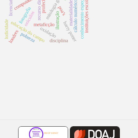
recurso didático
conhecimento específico
mitologia grega
instituições escolares
licenciatura
computador
profecias
cálculo numérico
materialidade
poa’s
fotografia
oráculos
ilustração
ludicidade
educação do campo
harry potter
metaficção
oxidação
londres
pobreza
disciplina