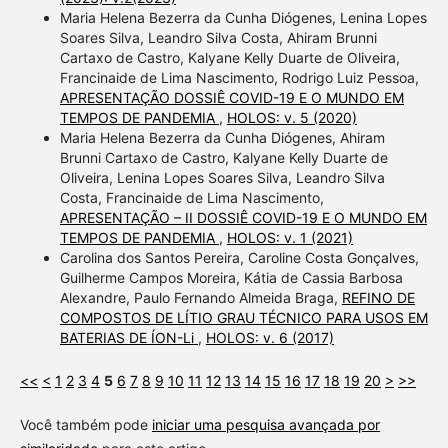
Maria Helena Bezerra da Cunha Diógenes, Lenina Lopes
Soares Silva, Leandro Silva Costa, Ahiram Brunni
Cartaxo de Castro, Kalyane Kelly Duarte de Oliveira,
Francinaide de Lima Nascimento, Rodrigo Luiz Pessoa,
APRESENTAÇÃO DOSSIÊ COVID-19 E O MUNDO EM
TEMPOS DE PANDEMIA
,
HOLOS: v. 5 (2020)
Maria Helena Bezerra da Cunha Diógenes, Ahiram
Brunni Cartaxo de Castro, Kalyane Kelly Duarte de
Oliveira, Lenina Lopes Soares Silva, Leandro Silva
Costa, Francinaide de Lima Nascimento,
APRESENTAÇÃO – II DOSSIÊ COVID-19 E O MUNDO EM
TEMPOS DE PANDEMIA
,
HOLOS: v. 1 (2021)
Carolina dos Santos Pereira, Caroline Costa Gonçalves,
Guilherme Campos Moreira, Kátia de Cassia Barbosa
Alexandre, Paulo Fernando Almeida Braga,
REFINO DE
COMPOSTOS DE LÍTIO GRAU TÉCNICO PARA USOS EM
BATERIAS DE ÍON-Li
,
HOLOS: v. 6 (2017)
<<
<
1
2
3
4
5
6
7
8
9
10
11
12
13
14
15
16
17
18
19
20
>
>>
Você também pode
iniciar uma pesquisa avançada por