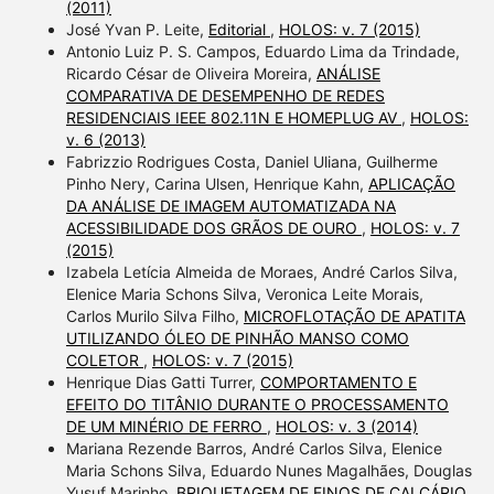
(2011)
José Yvan P. Leite,
Editorial
,
HOLOS: v. 7 (2015)
Antonio Luiz P. S. Campos, Eduardo Lima da Trindade,
Ricardo César de Oliveira Moreira,
ANÁLISE
COMPARATIVA DE DESEMPENHO DE REDES
RESIDENCIAIS IEEE 802.11N E HOMEPLUG AV
,
HOLOS:
v. 6 (2013)
Fabrizzio Rodrigues Costa, Daniel Uliana, Guilherme
Pinho Nery, Carina Ulsen, Henrique Kahn,
APLICAÇÃO
DA ANÁLISE DE IMAGEM AUTOMATIZADA NA
ACESSIBILIDADE DOS GRÃOS DE OURO
,
HOLOS: v. 7
(2015)
Izabela Letícia Almeida de Moraes, André Carlos Silva,
Elenice Maria Schons Silva, Veronica Leite Morais,
Carlos Murilo Silva Filho,
MICROFLOTAÇÃO DE APATITA
UTILIZANDO ÓLEO DE PINHÃO MANSO COMO
COLETOR
,
HOLOS: v. 7 (2015)
Henrique Dias Gatti Turrer,
COMPORTAMENTO E
EFEITO DO TITÂNIO DURANTE O PROCESSAMENTO
DE UM MINÉRIO DE FERRO
,
HOLOS: v. 3 (2014)
Mariana Rezende Barros, André Carlos Silva, Elenice
Maria Schons Silva, Eduardo Nunes Magalhães, Douglas
Yusuf Marinho,
BRIQUETAGEM DE FINOS DE CALCÁRIO