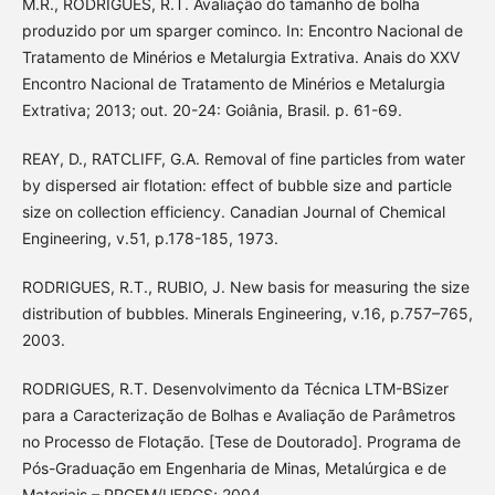
M.R., RODRIGUES, R.T. Avaliação do tamanho de bolha
produzido por um sparger cominco. In: Encontro Nacional de
Tratamento de Minérios e Metalurgia Extrativa. Anais do XXV
Encontro Nacional de Tratamento de Minérios e Metalurgia
Extrativa; 2013; out. 20-24: Goiânia, Brasil. p. 61-69.
REAY, D., RATCLIFF, G.A. Removal of fine particles from water
by dispersed air flotation: effect of bubble size and particle
size on collection efficiency. Canadian Journal of Chemical
Engineering, v.51, p.178-185, 1973.
RODRIGUES, R.T., RUBIO, J. New basis for measuring the size
distribution of bubbles. Minerals Engineering, v.16, p.757–765,
2003.
RODRIGUES, R.T. Desenvolvimento da Técnica LTM-BSizer
para a Caracterização de Bolhas e Avaliação de Parâmetros
no Processo de Flotação. [Tese de Doutorado]. Programa de
Pós-Graduação em Engenharia de Minas, Metalúrgica e de
Materiais – PPGEM/UFRGS; 2004.