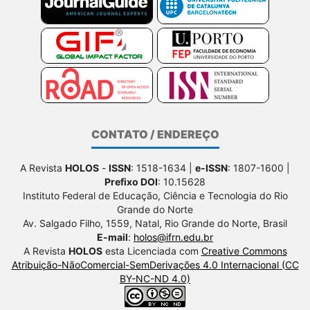
CONTATO / ENDEREÇO
A Revista
HOLOS
-
ISSN
: 1518-1634 |
e-ISSN
: 1807-1600 |
Prefixo DOI
: 10.15628
Instituto Federal de Educação, Ciência e Tecnologia do Rio
Grande do Norte
Av. Salgado Filho, 1559, Natal, Rio Grande do Norte, Brasil
E-mail
:
holos@ifrn.edu.br
A Revista
HOLOS
esta Licenciada com
Creative Commons
Atribuição-NãoComercial-SemDerivações 4.0 Internacional (CC
BY-NC-ND 4.0)