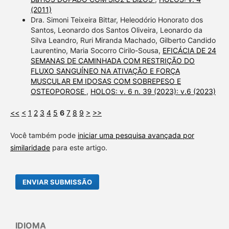
(2011)
Dra. Simoni Teixeira Bittar, Heleodório Honorato dos
Santos, Leonardo dos Santos Oliveira, Leonardo da
Silva Leandro, Ruri Miranda Machado, Gilberto Candido
Laurentino, Maria Socorro Cirilo-Sousa,
EFICÁCIA DE 24
SEMANAS DE CAMINHADA COM RESTRIÇÃO DO
FLUXO SANGUÍNEO NA ATIVAÇÃO E FORÇA
MUSCULAR EM IDOSAS COM SOBREPESO E
OSTEOPOROSE
,
HOLOS: v. 6 n. 39 (2023): v.6 (2023)
<<
<
1
2
3
4
5
6
7
8
9
>
>>
Você também pode
iniciar uma pesquisa avançada por
similaridade
para este artigo.
ENVIAR SUBMISSÃO
IDIOMA