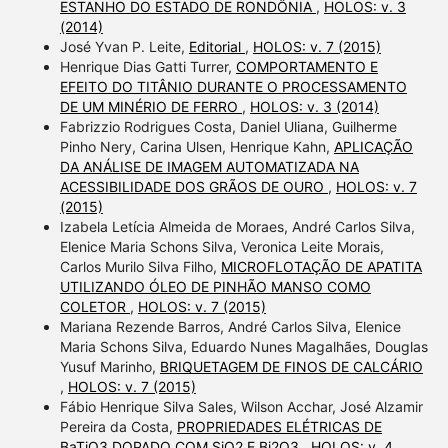
ESTANHO DO ESTADO DE RONDÔNIA
,
HOLOS: v. 3
(2014)
José Yvan P. Leite,
Editorial
,
HOLOS: v. 7 (2015)
Henrique Dias Gatti Turrer,
COMPORTAMENTO E
EFEITO DO TITÂNIO DURANTE O PROCESSAMENTO
DE UM MINÉRIO DE FERRO
,
HOLOS: v. 3 (2014)
Fabrizzio Rodrigues Costa, Daniel Uliana, Guilherme
Pinho Nery, Carina Ulsen, Henrique Kahn,
APLICAÇÃO
DA ANÁLISE DE IMAGEM AUTOMATIZADA NA
ACESSIBILIDADE DOS GRÃOS DE OURO
,
HOLOS: v. 7
(2015)
Izabela Letícia Almeida de Moraes, André Carlos Silva,
Elenice Maria Schons Silva, Veronica Leite Morais,
Carlos Murilo Silva Filho,
MICROFLOTAÇÃO DE APATITA
UTILIZANDO ÓLEO DE PINHÃO MANSO COMO
COLETOR
,
HOLOS: v. 7 (2015)
Mariana Rezende Barros, André Carlos Silva, Elenice
Maria Schons Silva, Eduardo Nunes Magalhães, Douglas
Yusuf Marinho,
BRIQUETAGEM DE FINOS DE CALCÁRIO
,
HOLOS: v. 7 (2015)
Fábio Henrique Silva Sales, Wilson Acchar, José Alzamir
Pereira da Costa,
PROPRIEDADES ELÉTRICAS DE
BaTiO3 DOPADO COM SiO2 E Bi2O3
,
HOLOS: v. 4