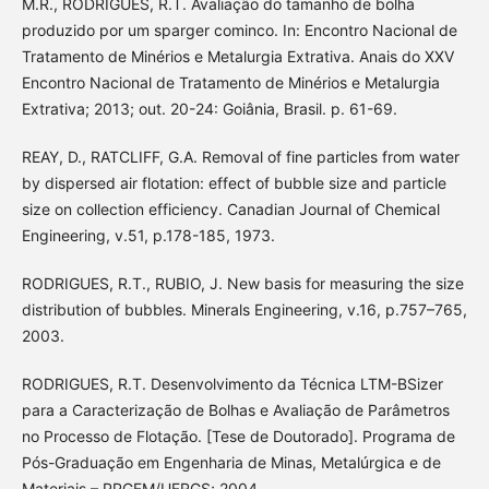
M.R., RODRIGUES, R.T. Avaliação do tamanho de bolha
produzido por um sparger cominco. In: Encontro Nacional de
Tratamento de Minérios e Metalurgia Extrativa. Anais do XXV
Encontro Nacional de Tratamento de Minérios e Metalurgia
Extrativa; 2013; out. 20-24: Goiânia, Brasil. p. 61-69.
REAY, D., RATCLIFF, G.A. Removal of fine particles from water
by dispersed air flotation: effect of bubble size and particle
size on collection efficiency. Canadian Journal of Chemical
Engineering, v.51, p.178-185, 1973.
RODRIGUES, R.T., RUBIO, J. New basis for measuring the size
distribution of bubbles. Minerals Engineering, v.16, p.757–765,
2003.
RODRIGUES, R.T. Desenvolvimento da Técnica LTM-BSizer
para a Caracterização de Bolhas e Avaliação de Parâmetros
no Processo de Flotação. [Tese de Doutorado]. Programa de
Pós-Graduação em Engenharia de Minas, Metalúrgica e de
Materiais – PPGEM/UFRGS; 2004.