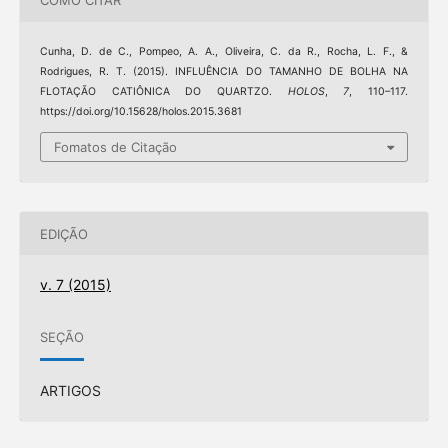
COMO CITAR
Cunha, D. de C., Pompeo, A. A., Oliveira, C. da R., Rocha, L. F., &
Rodrigues, R. T. (2015). INFLUÊNCIA DO TAMANHO DE BOLHA NA
FLOTAÇÃO CATIÔNICA DO QUARTZO.
HOLOS
,
7
, 110–117.
https://doi.org/10.15628/holos.2015.3681
Fomatos de Citação
EDIÇÃO
v. 7 (2015)
SEÇÃO
ARTIGOS