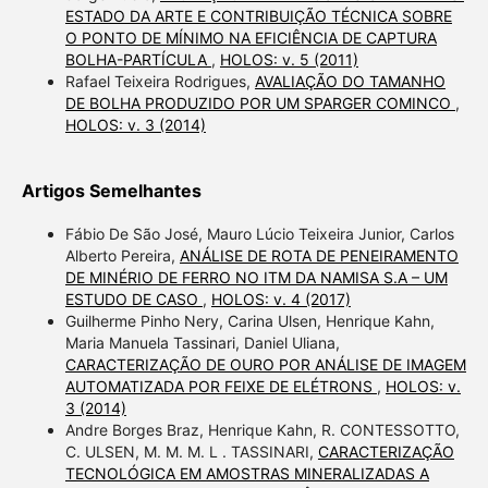
ESTADO DA ARTE E CONTRIBUIÇÃO TÉCNICA SOBRE
O PONTO DE MÍNIMO NA EFICIÊNCIA DE CAPTURA
BOLHA-PARTÍCULA
,
HOLOS: v. 5 (2011)
Rafael Teixeira Rodrigues,
AVALIAÇÃO DO TAMANHO
DE BOLHA PRODUZIDO POR UM SPARGER COMINCO
,
HOLOS: v. 3 (2014)
Artigos Semelhantes
Fábio De São José, Mauro Lúcio Teixeira Junior, Carlos
Alberto Pereira,
ANÁLISE DE ROTA DE PENEIRAMENTO
DE MINÉRIO DE FERRO NO ITM DA NAMISA S.A – UM
ESTUDO DE CASO
,
HOLOS: v. 4 (2017)
Guilherme Pinho Nery, Carina Ulsen, Henrique Kahn,
Maria Manuela Tassinari, Daniel Uliana,
CARACTERIZAÇÃO DE OURO POR ANÁLISE DE IMAGEM
AUTOMATIZADA POR FEIXE DE ELÉTRONS
,
HOLOS: v.
3 (2014)
Andre Borges Braz, Henrique Kahn, R. CONTESSOTTO,
C. ULSEN, M. M. M. L . TASSINARI,
CARACTERIZAÇÃO
TECNOLÓGICA EM AMOSTRAS MINERALIZADAS A