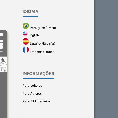
IDIOMA
Português (Brasil)
English
Español (España)
Français (France)
INFORMAÇÕES
Para Leitores
Para Autores
Para Bibliotecários