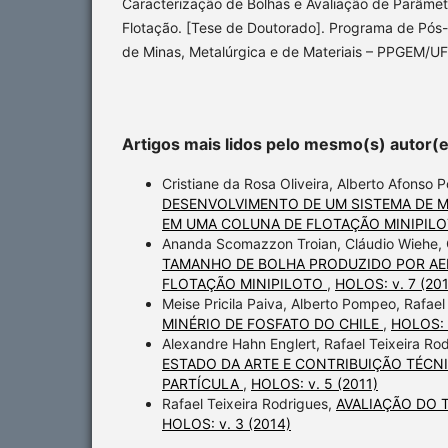
Caracterização de Bolhas e Avaliação de Parâme
Flotação. [Tese de Doutorado]. Programa de Pó
de Minas, Metalúrgica e de Materiais – PPGEM/U
Artigos mais lidos pelo mesmo(s) autor(
Cristiane da Rosa Oliveira, Alberto Afonso 
DESENVOLVIMENTO DE UM SISTEMA DE 
EM UMA COLUNA DE FLOTAÇÃO MINIPIL
Ananda Scomazzon Troian, Cláudio Wiehe, Cr
TAMANHO DE BOLHA PRODUZIDO POR AE
FLOTAÇÃO MINIPILOTO
,
HOLOS: v. 7 (20
Meise Pricila Paiva, Alberto Pompeo, Rafael
MINÉRIO DE FOSFATO DO CHILE
,
HOLOS: v
Alexandre Hahn Englert, Rafael Teixeira Ro
ESTADO DA ARTE E CONTRIBUIÇÃO TÉCNI
PARTÍCULA
,
HOLOS: v. 5 (2011)
Rafael Teixeira Rodrigues,
AVALIAÇÃO DO
HOLOS: v. 3 (2014)