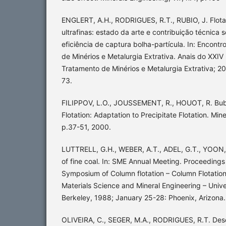
ENGLERT, A.H., RODRIGUES, R.T., RUBIO, J. Flota
ultrafinas: estado da arte e contribuição técnica
eficiência de captura bolha-partícula. In: Encont
de Minérios e Metalurgia Extrativa. Anais do XXIV
Tratamento de Minérios e Metalurgia Extrativa; 201
73.
FILIPPOV, L.O., JOUSSEMENT, R., HOUOT, R. Bub
Flotation: Adaptation to Precipitate Flotation. Mine
p.37-51, 2000.
LUTTRELL, G.H., WEBER, A.T., ADEL, G.T., YOON, 
of fine coal. In: SME Annual Meeting. Proceedings 
Symposium of Column flotation – Column Flotation
Materials Science and Mineral Engineering – Univer
Berkeley, 1988; January 25-28: Phoenix, Arizona.
OLIVEIRA, C., SEGER, M.A., RODRIGUES, R.T. De