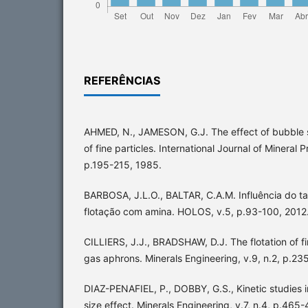
REFERÊNCIAS
AHMED, N., JAMESON, G.J. The effect of bubble si
of fine particles. International Journal of Mineral P
p.195-215, 1985.
BARBOSA, J.L.O., BALTAR, C.A.M. Influência do t
flotação com amina. HOLOS, v.5, p.93-100, 2012
CILLIERS, J.J., BRADSHAW, D.J. The flotation of fin
gas aphrons. Minerals Engineering, v.9, n.2, p.23
DIAZ-PENAFIEL, P., DOBBY, G.S., Kinetic studies i
size effect. Minerals Engineering, v.7, n.4, p.465