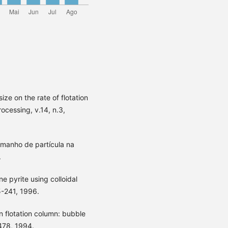
ze on the rate of flotation
rocessing, v.14, n.3,
amanho de partícula na
.
e pyrite using colloidal
5-241, 1996.
n flotation column: bubble
-478, 1994.