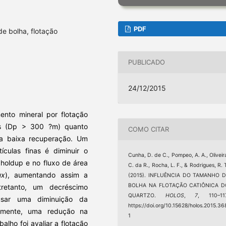
PDF
e bolha, flotação
PUBLICADO
24/12/2015
ento mineral por flotação
as (Dp > 300 ?m) quanto
COMO CITAR
ma baixa recuperação. Um
ículas finas é diminuir o
Cunha, D. de C., Pompeo, A. A., Oliveir
holdup e no fluxo de área
C. da R., Rocha, L. F., & Rodrigues, R. 
ux
), aumentando assim a
(2015). INFLUÊNCIA DO TAMANHO D
BOLHA NA FLOTAÇÃO CATIÔNICA D
ntretanto, um decréscimo
QUARTZO.
HOLOS
,
7
, 110–117
sar uma diminuição da
https://doi.org/10.15628/holos.2015.36
emente, uma redução na
1
balho foi avaliar a flotação