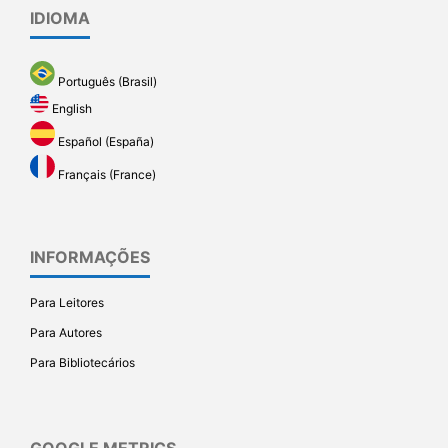
IDIOMA
Português (Brasil)
English
Español (España)
Français (France)
INFORMAÇÕES
Para Leitores
Para Autores
Para Bibliotecários