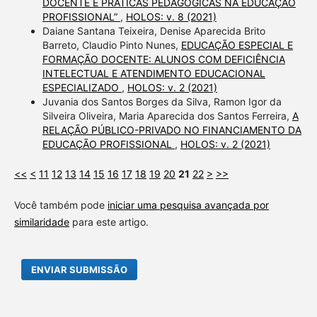
DOCENTE E PRÁTICAS PEDAGÓGICAS NA EDUCAÇÃO
PROFISSIONAL”
,
HOLOS: v. 8 (2021)
Daiane Santana Teixeira, Denise Aparecida Brito
Barreto, Claudio Pinto Nunes,
EDUCAÇÃO ESPECIAL E
FORMAÇÃO DOCENTE: ALUNOS COM DEFICIÊNCIA
INTELECTUAL E ATENDIMENTO EDUCACIONAL
ESPECIALIZADO
,
HOLOS: v. 2 (2021)
Juvania dos Santos Borges da Silva, Ramon Igor da
Silveira Oliveira, Maria Aparecida dos Santos Ferreira,
A
RELAÇÃO PÚBLICO-PRIVADO NO FINANCIAMENTO DA
EDUCAÇÃO PROFISSIONAL
,
HOLOS: v. 2 (2021)
<<
<
11
12
13
14
15
16
17
18
19
20
21
22
>
>>
Você também pode
iniciar uma pesquisa avançada por
similaridade
para este artigo.
ENVIAR SUBMISSÃO