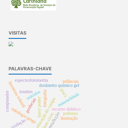
VISITAS
PALAVRAS-CHAVE
espectrofotometria
infâncias
literatura infantil
dosímetro químico gel
poa’s
oráculos
londres
fotografia
computador
materialidade
harry potter
educação do campo
profecias
mitologia grega
recurso didático
pobreza
bem viver.
metaficção
ilustração
oxidação