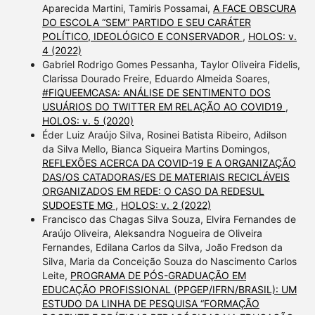
Aparecida Martini, Tamiris Possamai,
A FACE OBSCURA
DO ESCOLA “SEM” PARTIDO E SEU CARÁTER
POLÍTICO, IDEOLÓGICO E CONSERVADOR
,
HOLOS: v.
4 (2022)
Gabriel Rodrigo Gomes Pessanha, Taylor Oliveira Fidelis,
Clarissa Dourado Freire, Eduardo Almeida Soares,
#FIQUEEMCASA: ANÁLISE DE SENTIMENTO DOS
USUÁRIOS DO TWITTER EM RELAÇÃO AO COVID19
,
HOLOS: v. 5 (2020)
Éder Luiz Araújo Silva, Rosinei Batista Ribeiro, Adilson
da Silva Mello, Bianca Siqueira Martins Domingos,
REFLEXÕES ACERCA DA COVID-19 E A ORGANIZAÇÃO
DAS/OS CATADORAS/ES DE MATERIAIS RECICLÁVEIS
ORGANIZADOS EM REDE: O CASO DA REDESUL
SUDOESTE MG
,
HOLOS: v. 2 (2022)
Francisco das Chagas Silva Souza, Elvira Fernandes de
Araújo Oliveira, Aleksandra Nogueira de Oliveira
Fernandes, Edilana Carlos da Silva, João Fredson da
Silva, Maria da Conceição Souza do Nascimento Carlos
Leite,
PROGRAMA DE PÓS-GRADUAÇÃO EM
EDUCAÇÃO PROFISSIONAL (PPGEP/IFRN/BRASIL): UM
ESTUDO DA LINHA DE PESQUISA “FORMAÇÃO