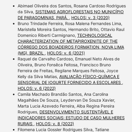
Abimael Oliveira dos Santos, Rosana Cardoso Rodrigues
da Silva,
SISTEMAS AGROFLORESTAIS NO MUNICÍPIO
DE PARAGOMINAS, PARÁ.
,
HOLOS: v. 3 (2020)
Bruno Trindade Ferreira, Rosa Malena Fernandes Lima,
Maristella Moreira Santos, Hermando Brito, Ottavio Raul
Domenico Riberti Carmignano,
TECHNOLOGICAL
CHARACTERIZATION OF METAPIROXENITE OF THE
CÓRREGO DOS BOIADEIROS FORMATION, NOVA LIMA
(MG), BRAZIL
,
HOLOS: v. 6 (2021)
Raquel de Carvalho Cardoso, Emanuel Neto Alves de
Oliveira, Bruno Fonsêca Feitosa, Francisco Bruno
Ferreira de Freitas, Regilane Marques Feitosa, Joyce
Kelly da Silva Matias,
AVALIAÇÃO FÍSICO-QUÍMICA E
SENSORIAL DE IOGURTE FORNECIDO A ESCOLARES
,
HOLOS: v. 6 (2022)
Camila Machado Brandão Santos, Ana Carolina
Magalhães De Souza, Leydervan De Souza Xavier,
Marta Lucia Azevedo Ferreira, Alba Regina Pereira
Rodrigues,
DESENVOLVIMENTO SUSTENTÁVEL E
INDICADORES SOCIAIS: ESTUDO DE CASO MULHERES
RURAIS
,
HOLOS: v. 8 (2022)
Filomena Lucia Gossler Rodrigues Silva, Tatiane