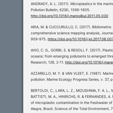
ANDRADY, A. L. (2011). Microplastics in the mari
Pollution Bulletin, 62(8), 1596-1605.
http://doi.org/10.1016/j.marpolbul.2011.05.030
ARIA, M. & CUCCURULLO, C. (2017). Bibliometrix: 
comprehensive science mapping analysis, Journal o
959-975.
https://doi.org/10.1016/j.joi.2017.08.00
AVIO, C. G., GORBI, S. & REGOLI, F. (2017). Plasti
oceans: from emerging pollutants to emerged thr
Research, 128, 2-11.
http://doi.org/10.1016/j.mar
AZZARELLO, M. Y. & VAN VLEET, E. (1987). Marine
pollution. Marine Ecology Progress Series, v. 37,
BERTOLDI, C., LARA, L. Z., MIZUSHIMA, F. A. L., 
BATTISTI, M. A., HINRICHS, R. & FERNANDES, A. N
of microplastic contamination in the freshwater o
Alegre, Brazil. Science of the Total Environment,