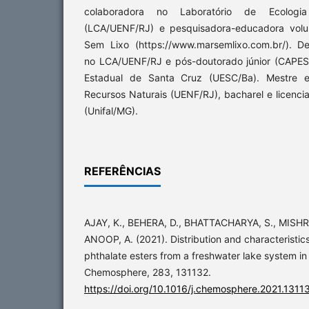
colaboradora no Laboratório de Ecologi
(LCA/UENF/RJ) e pesquisadora-educadora volu
Sem Lixo (https://www.marsemlixo.com.br/). D
no LCA/UENF/RJ e pós-doutorado júnior (CAPES
Estadual de Santa Cruz (UESC/Ba). Mestre 
Recursos Naturais (UENF/RJ), bacharel e licenci
(Unifal/MG).
REFERÊNCIAS
AJAY, K., BEHERA, D., BHATTACHARYA, S., MISHRA,
ANOOP, A. (2021). Distribution and characteristic
phthalate esters from a freshwater lake system in
Chemosphere, 283, 131132.
https://doi.org/10.1016/j.chemosphere.2021.1311