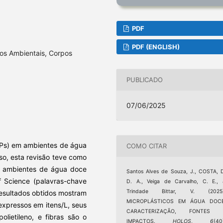
PDF
PDF (ENGLISH)
tos Ambientais, Corpos
PUBLICADO
07/06/2025
MPs) em ambientes de água
COMO CITAR
o, esta revisão teve como
de ambientes de água doce
Santos Alves de Souza, J., COSTA, 
f Science (palavras-chave
D. A., Veiga de Carvalho, C. E.,
Trindade Bittar, V. (2025)
resultados obtidos mostram
MICROPLÁSTICOS EM ÁGUA DOCE
expressos em itens/L, seus
CARACTERIZAÇÃO, FONTES 
olietileno, e fibras são o
IMPACTOS.
HOLOS
,
6
(40