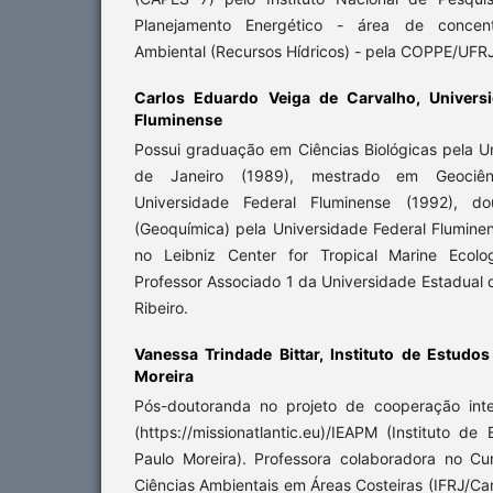
Planejamento Energético - área de concen
Ambiental (Recursos Hídricos) - pela COPPE/UFR
Carlos Eduardo Veiga de Carvalho,
Univers
Fluminense
Possui graduação em Ciências Biológicas pela U
de Janeiro (1989), mestrado em Geociênc
Universidade Federal Fluminense (1992), d
(Geoquímica) pela Universidade Federal Flumine
no Leibniz Center for Tropical Marine Ecolo
Professor Associado 1 da Universidade Estadual
Ribeiro.
Vanessa Trindade Bittar,
Instituto de Estudo
Moreira
Pós-doutoranda no projeto de cooperação inter
(https://missionatlantic.eu)/IEAPM (Instituto d
Paulo Moreira). Professora colaboradora no C
Ciências Ambientais em Áreas Costeiras (IFRJ/Ca