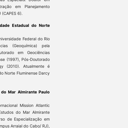
tração em Planejamento
J (CAPES 6).
idade Estadual do Norte
niversidade Federal do Rio
ias (Geoquímica) pela
outorado em Geociências
nse (1997), Pós-Doutorado
gy (2010). Atualmente é
 do Norte Fluminense Darcy
s do Mar Almirante Paulo
nacional Mission Atlantic
e Estudos do Mar Almirante
urso de Especialização em
mpus Arraial do Cabo/ RJ),