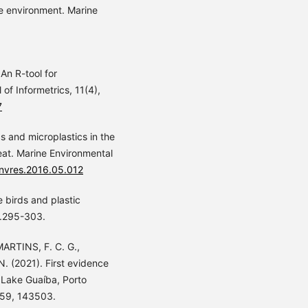
ne environment. Marine
An R-tool for
f Informetrics, 11(4),
7
cs and microplastics in the
eat. Marine Environmental
envres.2016.05.012
 birds and plastic
 p.295-303.
MARTINS, F. C. G.,
. (2021). First evidence
f Lake Guaíba, Porto
 759, 143503.