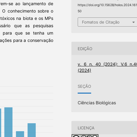
erem-se ao lançamento de
https://doi.org/10.15628/holos.2024.16
is. O conhecimento sobre o
50
 tóxicos na biota e os MPs
Fomatos de Citação
ssário que as pesquisas
, para que se tenha um
 ações para a conservação
EDIÇÃO
v. 6 n. 40 (2024): V.6 n.4
(2024)
SEÇÃO
Ciências Biológicas
LICENÇA