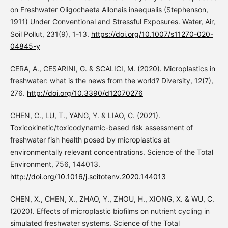
on Freshwater Oligochaeta Allonais inaequalis (Stephenson,
1911) Under Conventional and Stressful Exposures. Water, Air,
Soil Pollut, 231(9), 1-13.
https://doi.org/10.1007/s11270-020-
04845-y
CERA, A., CESARINI, G. & SCALICI, M. (2020). Microplastics in
freshwater: what is the news from the world? Diversity, 12(7),
276.
http://doi.org/10.3390/d12070276
CHEN, C., LU, T., YANG, Y. & LIAO, C. (2021).
Toxicokinetic/toxicodynamic-based risk assessment of
freshwater fish health posed by microplastics at
environmentally relevant concentrations. Science of the Total
Environment, 756, 144013.
http://doi.org/10.1016/j.scitotenv.2020.144013
CHEN, X., CHEN, X., ZHAO, Y., ZHOU, H., XIONG, X. & WU, C.
(2020). Effects of microplastic biofilms on nutrient cycling in
simulated freshwater systems. Science of the Total