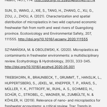
SUN, D., WANG, J., XIE, S., TANG, H., ZHANG, C., XU, G.,
ZOU, J., ZHOU, A. (2021). Characterization and spatial
distribution of microplastics in two wild captured economic
freshwater fish from north and west rivers of Guangdong
province. Ecotoxicology and Environmental Safety, 207,
111555.
http://doi.org/10.1016/j.ecoenv.2020.111555
SZYMAŃSKA, M. & OBOLEWSKI, K. (2020). Microplastics as
contaminants in freshwater environments: a multidisciplinary
review. Ecohydrology & Hydrobiology, 20(3), 333-345.
http://doi.org/10.1016/j.ecohyd.2020.05.001
TRIEBSKORN, R., BRAUNBECK, T., GRUMMT, T., HANSLIK, L.,
HUPPERTSBERG, S., JEKEL, M., KNEPPER, T. P., KRAIS, S.,
MÜLLER, Y. K., PITTROFF, M., RUHL, A. S., SCHMIEG, H.,
SCHÜR, C., STROBEL, C., WAGNER, M., ZUMBÜLTE, N. &
KÖHLER, H. (2019). Relevance of nano- and microplastics for
freshwater ecosystems: a critical review. Trac Trends in