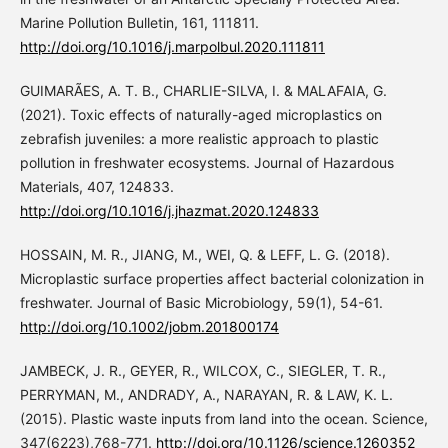
Marine Pollution Bulletin, 161, 111811.
http://doi.org/10.1016/j.marpolbul.2020.111811
GUIMARÃES, A. T. B., CHARLIE-SILVA, I. & MALAFAIA, G.
(2021). Toxic effects of naturally-aged microplastics on
zebrafish juveniles: a more realistic approach to plastic
pollution in freshwater ecosystems. Journal of Hazardous
Materials, 407, 124833.
http://doi.org/10.1016/j.jhazmat.2020.124833
HOSSAIN, M. R., JIANG, M., WEI, Q. & LEFF, L. G. (2018).
Microplastic surface properties affect bacterial colonization in
freshwater. Journal of Basic Microbiology, 59(1), 54-61.
http://doi.org/10.1002/jobm.201800174
JAMBECK, J. R., GEYER, R., WILCOX, C., SIEGLER, T. R.,
PERRYMAN, M., ANDRADY, A., NARAYAN, R. & LAW, K. L.
(2015). Plastic waste inputs from land into the ocean. Science,
347(6223),768-771.
http://doi.org/10.1126/science.1260352