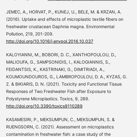
JEMEC, A., HORVAT, P., KUNEJ, U., BELE, M. & KRZAN, A.
(2016). Uptake and effects of microplastic textile fibers on
freshwater crustacean Daphnia magna. Environmental
Pollution, 219, 201-209.
http://doi.org/10.1016/j.envpol.2016.10.037
KALOYIANNI, M., BOBORI, D. C., XANTHOPOULOU, D.,
MALIOUFA, G., SAMPSONIDIS, I., KALOGIANNIS, S.,
FEIDANTSIS, K., KASTRINAKI, G., DIMITRIADI, A.,
KOUMOUNDOUROS, G., LAMBROPOULOU, D. A., KYZAS, G.
Z. & BIKIARIS, D. N. (2021). Toxicity and Functional Tissue
Responses of Two Freshwater Fish after Exposure to
Polystyrene Microplastics. Toxics, 9, 289.
http://doi.org/10.3390/toxics9110289
KASAMESIRI, P., MEKSUMPUN, C., MEKSUMPUN, S. &
RUENGSORN, C. (2021). Assessment on microplastics
contamination in freshwater fish: a case study of the