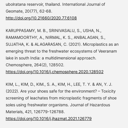
ubolratana reservoir, thailand. International Journal of
Geomate, 20(77), 62-68.
http://doi.org/10.21660/2020.77.6108
KARUPPASAMY, M. B., SRINIVASALU, S., USHA, N.,
RAMAMOORTHY, A., NIRMAL, K. S., ANBALAGAN, S.,
SUJATHA, K. & ALAGARASAN, C. (2021). Microplastics as an
emerging threat to the freshwater ecosystems of Veeranam
lake in south India: a multidimensional approach.
Chemosphere, 264(2), 128502.
https://doi.org/10.1016/j.chemosphere.2020.128502
KIM, L., KIM, D., KIM., S. A., KIM, H., LEE, T. Y. & AN, Y. J.
(2022). Are your shoes safe for the environment? – Toxicity
screening of leachates from microplastic fragments of shoe
soles using freshwater organisms. Journal of Hazardous
Materials, 421, 126779-126788.
https://doi.org/10.1016/j.jhazmat.2021.126779