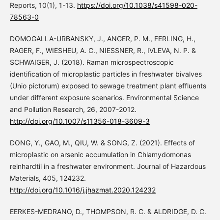
Reports, 10(1), 1-13.
https://doi.org/10.1038/s41598-020-
78563-0
DOMOGALLA-URBANSKY, J., ANGER, P. M., FERLING, H.,
RAGER, F., WIESHEU, A. C., NIESSNER, R., IVLEVA, N. P. &
SCHWAIGER, J. (2018). Raman microspectroscopic
identification of microplastic particles in freshwater bivalves
(Unio pictorum) exposed to sewage treatment plant effluents
under different exposure scenarios. Environmental Science
and Pollution Research, 26, 2007-2012.
http://doi.org/10.1007/s11356-018-3609-3
DONG, Y., GAO, M., QIU, W. & SONG, Z. (2021). Effects of
microplastic on arsenic accumulation in Chlamydomonas
reinhardtii in a freshwater environment. Journal of Hazardous
Materials, 405, 124232.
http://doi.org/10.1016/j.jhazmat.2020.124232
EERKES-MEDRANO, D., THOMPSON, R. C. & ALDRIDGE, D. C.