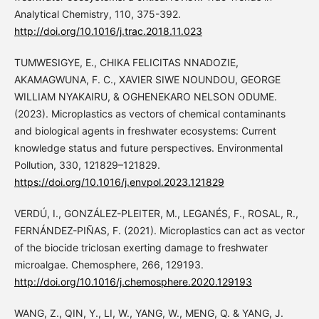
Analytical Chemistry, 110, 375-392.
http://doi.org/10.1016/j.trac.2018.11.023
TUMWESIGYE, E., CHIKA FELICITAS NNADOZIE,
AKAMAGWUNA, F. C., XAVIER SIWE NOUNDOU, GEORGE
WILLIAM NYAKAIRU, & OGHENEKARO NELSON ODUME.
(2023). Microplastics as vectors of chemical contaminants
and biological agents in freshwater ecosystems: Current
knowledge status and future perspectives. Environmental
Pollution, 330, 121829–121829.
https://doi.org/10.1016/j.envpol.2023.121829
VERDÚ, I., GONZÁLEZ-PLEITER, M., LEGANÉS, F., ROSAL, R.,
FERNÁNDEZ-PIÑAS, F. (2021). Microplastics can act as vector
of the biocide triclosan exerting damage to freshwater
microalgae. Chemosphere, 266, 129193.
http://doi.org/10.1016/j.chemosphere.2020.129193
WANG, Z., QIN, Y., LI, W., YANG, W., MENG, Q. & YANG, J.