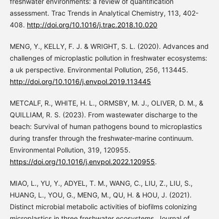
freshwater environments: a review of quantification
assessment. Trac Trends in Analytical Chemistry, 113, 402-
408.
http://doi.org/10.1016/j.trac.2018.10.020
MENG, Y., KELLY, F. J. & WRIGHT, S. L. (2020). Advances and
challenges of microplastic pollution in freshwater ecosystems:
a uk perspective. Environmental Pollution, 256, 113445.
http://doi.org/10.1016/j.envpol.2019.113445
METCALF, R., WHITE, H. L., ORMSBY, M. J., OLIVER, D. M., &
QUILLIAM, R. S. (2023). From wastewater discharge to the
beach: Survival of human pathogens bound to microplastics
during transfer through the freshwater-marine continuum.
Environmental Pollution, 319, 120955.
https://doi.org/10.1016/j.envpol.2022.120955
.
MIAO, L., YU, Y., ADYEL, T. M., WANG, C., LIU, Z., LIU, S.,
HUANG, L., YOU, G., MENG, M., QU, H. & HOU, J. (2021).
Distinct microbial metabolic activities of biofilms colonizing
microplastics in three freshwater ecosystems. Journal of