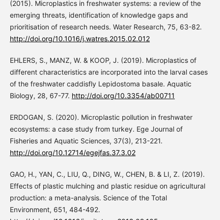
(2015). Microplastics in freshwater systems: a review of the
emerging threats, identification of knowledge gaps and
prioritisation of research needs. Water Research, 75, 63-82.
http://doi.org/10.1016/j.watres.2015.02.012
EHLERS, S., MANZ, W. & KOOP, J. (2019). Microplastics of
different characteristics are incorporated into the larval cases
of the freshwater caddisfly Lepidostoma basale. Aquatic
Biology, 28, 67-77.
http://doi.org/10.3354/ab00711
ERDOGAN, S. (2020). Microplastic pollution in freshwater
ecosystems: a case study from turkey. Ege Journal of
Fisheries and Aquatic Sciences, 37(3), 213-221.
http://doi.org/10.12714/egejfas.37.3.02
GAO, H., YAN, C., LIU, Q., DING, W., CHEN, B. & LI, Z. (2019).
Effects of plastic mulching and plastic residue on agricultural
production: a meta-analysis. Science of the Total
Environment, 651, 484-492.