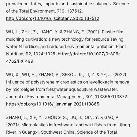
prevalence, fates, impacts and sustainable solutions. Science
of the Total Environment, 719, 137512.
http://doi.org/10.1016/j.scitotenv.2020.137512
WU, L.; ZHU, Z., LIANG, Y. & ZHANG, F. (2001). Plastic film
mulching cultivation: a new technology for resource saving
water N fertiliser and reduced environmental pollution. Plant
Nutrition, 92, 1024-1025.
https://doi.org/10.1007/0-306-
47624-X_499
WU, X., WU, H., ZHANG, A., SEKOU, K., LI, Z. & YE, J. (2022).
Influence of polystyrene microplastics on levofloxacin removal
by microalgae from freshwater aquaculture wastewater.
Journal of Environmental Management, 301, 113865-113872.
https://doi.org/10.1016/j.jenvman.2021.113865
ZHANG, L., XIE, Y., ZHONG, S., LIU, J., QIN, Y. & GAO, P.
(2021). Microplastics in freshwater and wild fishes from Lijiang
River in Guangxi, Southwest China. Science of the Total