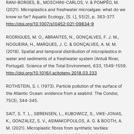
RANI-BORGES, B., MOSCHINI-CARLOS, V. & POMPÊO, M.
(2021). Microplastics and freshwater microalgae: what do we
know so far? Aquatic Ecology, [S. l.], 55(2), p. 363-377.
http://doi.org/10.1007/s10452-021-09834-9
RODRIGUES, M. O., ABRANTES, N., GONÇALVES, F. J. M.,
NOGUEIRA, H., MARQUES, J. C. & GONÇALVES, A. M. M.
(2018). Spatial and temporal distribution of microplastics in
water and sediments of a freshwater system (Antuã River,
Portugal). Science of the Total Environment, 633, 1549-1559.
http://doi.org/10.1016/j.scitotenv.2018.03.233
ROTHSTEIN, S. I. (1973). Particle pollution of the surface of
the Atlantic Ocean: evidence from a seabird. The Condor,
75(3), 344-345.
SAIT, S. T. L., SØRENSEN, L., KUBOWICZ, S., VIKE-JONAS,
K., GONZALEZ, S. V., ASIMAKOPOULOS, A. G. & BOOTH, A.
M. (2021). Microplastic fibres from synthetic textiles: