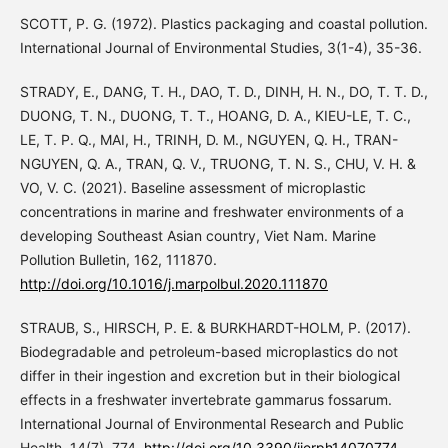
SCOTT, P. G. (1972). Plastics packaging and coastal pollution.
International Journal of Environmental Studies, 3(1-4), 35-36.
STRADY, E., DANG, T. H., DAO, T. D., DINH, H. N., DO, T. T. D.,
DUONG, T. N., DUONG, T. T., HOANG, D. A., KIEU-LE, T. C.,
LE, T. P. Q., MAI, H., TRINH, D. M., NGUYEN, Q. H., TRAN-
NGUYEN, Q. A., TRAN, Q. V., TRUONG, T. N. S., CHU, V. H. &
VO, V. C. (2021). Baseline assessment of microplastic
concentrations in marine and freshwater environments of a
developing Southeast Asian country, Viet Nam. Marine
Pollution Bulletin, 162, 111870.
http://doi.org/10.1016/j.marpolbul.2020.111870
STRAUB, S., HIRSCH, P. E. & BURKHARDT-HOLM, P. (2017).
Biodegradable and petroleum-based microplastics do not
differ in their ingestion and excretion but in their biological
effects in a freshwater invertebrate gammarus fossarum.
International Journal of Environmental Research and Public
Health, 14(7), 774.
http://doi.org/10.3390/ijerph14070774