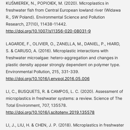
KUŚMIEREK, N., POPIOłEK, M. (2020). Microplastics in
freshwater fish from Central European lowland river (Widawa
R., SW Poland). Environmental Science and Pollution
Research, 27(10), 11438-11442.
http://doi.org/10.1007/s11356-020-08031-9
LAGARDE, F., OLIVIER, O., ZANELLA, M., DANIEL, P., HIARD,
S. & CARUSO, A. (2016). Microplastic interactions with
freshwater microalgae: hetero-aggregation and changes in
plastic density appear strongly dependent on polymer type.
Environmental Pollution, 215, 331-339.
http://doi.org/10.1016/j.envpol.2016.05.006
LI, C., BUSQUETS, R. & CAMPOS, L. C. (2020). Assessment of
microplastics in freshwater systems: a review. Science of The
Total Environment, 707, 135578.
http://doi.org/10.1016/j.scitotenv.2019.135578
LI, J., LIU, H. & CHEN, J. P. (2018). Microplastics in freshwater