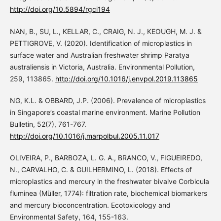
http://doi.org/10.5894/rgci194
NAN, B., SU, L., KELLAR, C., CRAIG, N. J., KEOUGH, M. J. &
PETTIGROVE, V. (2020). Identification of microplastics in
surface water and Australian freshwater shrimp Paratya
australiensis in Victoria, Australia. Environmental Pollution,
259, 113865.
http://doi.org/10.1016/j.envpol.2019.113865
NG, K.L. & OBBARD, J.P. (2006). Prevalence of microplastics
in Singapore’s coastal marine environment. Marine Pollution
Bulletin, 52(7), 761-767.
http://doi.org/10.1016/j.marpolbul.2005.11.017
OLIVEIRA, P., BARBOZA, L. G. A., BRANCO, V., FIGUEIREDO,
N., CARVALHO, C. & GUILHERMINO, L. (2018). Effects of
microplastics and mercury in the freshwater bivalve Corbicula
fluminea (Müller, 1774): filtration rate, biochemical biomarkers
and mercury bioconcentration. Ecotoxicology and
Environmental Safety, 164, 155-163.