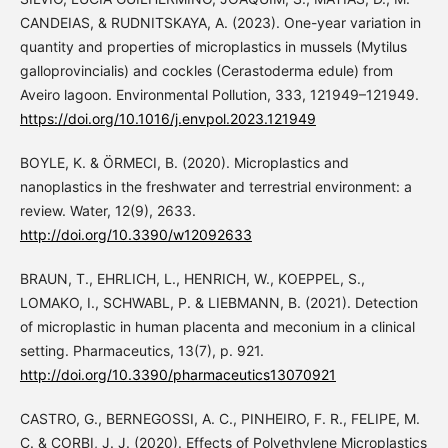
CANDEIAS, & RUDNITSKAYA, A. (2023). One-year variation in
quantity and properties of microplastics in mussels (Mytilus
galloprovincialis) and cockles (Cerastoderma edule) from
Aveiro lagoon. Environmental Pollution, 333, 121949–121949.
https://doi.org/10.1016/j.envpol.2023.121949
BOYLE, K. & ÖRMECI, B. (2020). Microplastics and
nanoplastics in the freshwater and terrestrial environment: a
review. Water, 12(9), 2633.
http://doi.org/10.3390/w12092633
BRAUN, T., EHRLICH, L., HENRICH, W., KOEPPEL, S.,
LOMAKO, I., SCHWABL, P. & LIEBMANN, B. (2021). Detection
of microplastic in human placenta and meconium in a clinical
setting. Pharmaceutics, 13(7), p. 921.
http://doi.org/10.3390/pharmaceutics13070921
CASTRO, G., BERNEGOSSI, A. C., PINHEIRO, F. R., FELIPE, M.
C. & CORBI, J. J. (2020). Effects of Polyethylene Microplastics