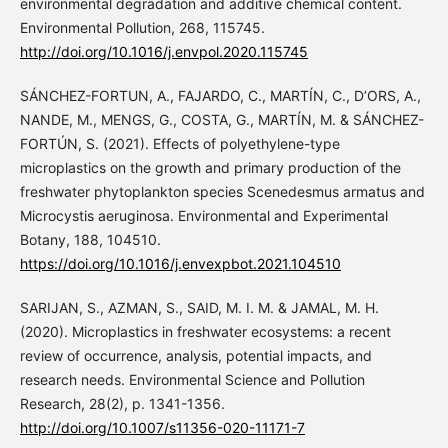
environmental degradation and additive chemical content.
Environmental Pollution, 268, 115745.
http://doi.org/10.1016/j.envpol.2020.115745
SÁNCHEZ-FORTUN, A., FAJARDO, C., MARTÍN, C., D’ORS, A.,
NANDE, M., MENGS, G., COSTA, G., MARTÍN, M. & SÁNCHEZ-
FORTÚN, S. (2021). Effects of polyethylene-type
microplastics on the growth and primary production of the
freshwater phytoplankton species Scenedesmus armatus and
Microcystis aeruginosa. Environmental and Experimental
Botany, 188, 104510.
https://doi.org/10.1016/j.envexpbot.2021.104510
SARIJAN, S., AZMAN, S., SAID, M. I. M. & JAMAL, M. H.
(2020). Microplastics in freshwater ecosystems: a recent
review of occurrence, analysis, potential impacts, and
research needs. Environmental Science and Pollution
Research, 28(2), p. 1341-1356.
http://doi.org/10.1007/s11356-020-11171-7