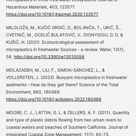
Hazardous Materials, 403, 123577.
https://doi.org/10.1016/j.jhazmat.2020.123577
MILOLOŽA, M., KUČIĆ GRGIĆ, D., BOLANČA, T., UKIĆ, Š.,
CVETNIĆ, M., OCELIĆ BULATOVIĆ, V., DIONYSIOU, D. D. &
KUŠIĆ, H. (2021). Ecotoxicological assessment of
microplastics in freshwater Sources - a review. Water, 13(1),
56.
http://doi.org/10.3390/w13010056
MOLAZADEH, M., LIU, F., SIMON-SÁNCHEZ, L., &
VOLLERSTEN, J. (2023). Buoyant microplastics in freshwater
sediments – How do they get there? Science of the Total
Environment, 860, 160489.
https://doi.org/10.1016/j.scitotenv.2022.160489
MOORE; C. J., LATTIN, G. L. & ZELLERS, A. F. (2011). Quantity
and type of plastic debris flowing from two urban rivers to
coastal waters and beaches of Southern California. Journal of
Integrated Coastal Zone Management, 11(1), 65-73.