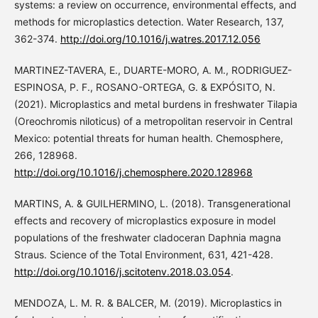
systems: a review on occurrence, environmental effects, and
methods for microplastics detection. Water Research, 137,
362-374.
http://doi.org/10.1016/j.watres.2017.12.056
MARTINEZ-TAVERA, E., DUARTE-MORO, A. M., RODRIGUEZ-
ESPINOSA, P. F., ROSANO-ORTEGA, G. & EXPÓSITO, N.
(2021). Microplastics and metal burdens in freshwater Tilapia
(Oreochromis niloticus) of a metropolitan reservoir in Central
Mexico: potential threats for human health. Chemosphere,
266, 128968.
http://doi.org/10.1016/j.chemosphere.2020.128968
MARTINS, A. & GUILHERMINO, L. (2018). Transgenerational
effects and recovery of microplastics exposure in model
populations of the freshwater cladoceran Daphnia magna
Straus. Science of the Total Environment, 631, 421-428.
http://doi.org/10.1016/j.scitotenv.2018.03.054
.
MENDOZA, L. M. R. & BALCER, M. (2019). Microplastics in