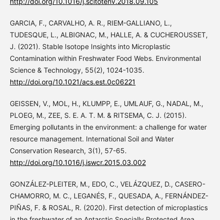
http://doi.org/10.1016/j.scitotenv.2018.09.105
GARCIA, F., CARVALHO, A. R., RIEM-GALLIANO, L.,
TUDESQUE, L., ALBIGNAC, M., HALLE, A. & CUCHEROUSSET,
J. (2021). Stable Isotope Insights into Microplastic
Contamination within Freshwater Food Webs. Environmental
Science & Technology, 55(2), 1024-1035.
http://doi.org/10.1021/acs.est.0c06221
GEISSEN, V., MOL, H., KLUMPP, E., UMLAUF, G., NADAL, M.,
PLOEG, M., ZEE, S. E. A. T. M. & RITSEMA, C. J. (2015).
Emerging pollutants in the environment: a challenge for water
resource management. International Soil and Water
Conservation Research, 3(1), 57-65.
http://doi.org/10.1016/j.iswcr.2015.03.002
GONZÁLEZ-PLEITER, M., EDO, C., VELÁZQUEZ, D., CASERO-
CHAMORRO, M. C., LEGANÉS, F., QUESADA, A., FERNÁNDEZ-
PIÑAS, F. & ROSAL, R. (2020). First detection of microplastics
in the freshwater of an Antarctic Specially Protected Area.