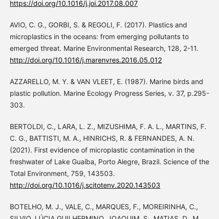
https://doi.org/10.1016/j.joi.2017.08.007
AVIO, C. G., GORBI, S. & REGOLI, F. (2017). Plastics and
microplastics in the oceans: from emerging pollutants to
emerged threat. Marine Environmental Research, 128, 2-11.
http://doi.org/10.1016/j.marenvres.2016.05.012
AZZARELLO, M. Y. & VAN VLEET, E. (1987). Marine birds and
plastic pollution. Marine Ecology Progress Series, v. 37, p.295-
303.
BERTOLDI, C., LARA, L. Z., MIZUSHIMA, F. A. L., MARTINS, F.
C. G., BATTISTI, M. A., HINRICHS, R. & FERNANDES, A. N.
(2021). First evidence of microplastic contamination in the
freshwater of Lake Guaíba, Porto Alegre, Brazil. Science of the
Total Environment, 759, 143503.
http://doi.org/10.1016/j.scitotenv.2020.143503
BOTELHO, M. J., VALE, C., MARQUES, F., MOREIRINHA, C.,
SILVIO, LÚCIA GUILHERMINO, JOAQUIM, S., MATIAS, D., M.