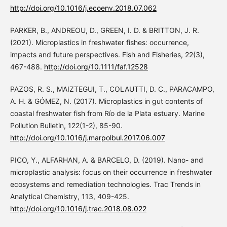
http://doi.org/10.1016/j.ecoenv.2018.07.062
PARKER, B., ANDREOU, D., GREEN, I. D. & BRITTON, J. R.
(2021). Microplastics in freshwater fishes: occurrence,
impacts and future perspectives. Fish and Fisheries, 22(3),
467-488.
http://doi.org/10.1111/faf.12528
PAZOS, R. S., MAIZTEGUI, T., COLAUTTI, D. C., PARACAMPO,
A. H. & GÓMEZ, N. (2017). Microplastics in gut contents of
coastal freshwater fish from Río de la Plata estuary. Marine
Pollution Bulletin, 122(1-2), 85-90.
http://doi.org/10.1016/j.marpolbul.2017.06.007
PICO, Y., ALFARHAN, A. & BARCELO, D. (2019). Nano- and
microplastic analysis: focus on their occurrence in freshwater
ecosystems and remediation technologies. Trac Trends in
Analytical Chemistry, 113, 409-425.
http://doi.org/10.1016/j.trac.2018.08.022