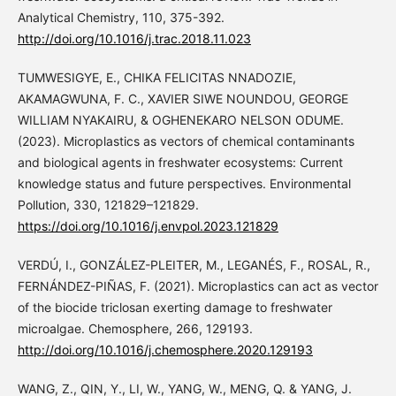
Analytical Chemistry, 110, 375-392.
http://doi.org/10.1016/j.trac.2018.11.023
TUMWESIGYE, E., CHIKA FELICITAS NNADOZIE,
AKAMAGWUNA, F. C., XAVIER SIWE NOUNDOU, GEORGE
WILLIAM NYAKAIRU, & OGHENEKARO NELSON ODUME.
(2023). Microplastics as vectors of chemical contaminants
and biological agents in freshwater ecosystems: Current
knowledge status and future perspectives. Environmental
Pollution, 330, 121829–121829.
https://doi.org/10.1016/j.envpol.2023.121829
VERDÚ, I., GONZÁLEZ-PLEITER, M., LEGANÉS, F., ROSAL, R.,
FERNÁNDEZ-PIÑAS, F. (2021). Microplastics can act as vector
of the biocide triclosan exerting damage to freshwater
microalgae. Chemosphere, 266, 129193.
http://doi.org/10.1016/j.chemosphere.2020.129193
WANG, Z., QIN, Y., LI, W., YANG, W., MENG, Q. & YANG, J.