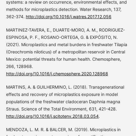
systems: a review on occurrence, environmental effects, and
methods for microplastics detection. Water Research, 137,
362-374.
http://doi.org/10.1016/j.watres.2017.12.056
MARTINEZ-TAVERA, E., DUARTE-MORO, A. M., RODRIGUEZ-
ESPINOSA, P. F., ROSANO-ORTEGA, G. & EXPÓSITO, N.
(2021). Microplastics and metal burdens in freshwater Tilapia
(Oreochromis niloticus) of a metropolitan reservoir in Central
Mexico: potential threats for human health. Chemosphere,
266, 128968.
http://doi.org/10.1016/j.chemosphere.2020.128968
MARTINS, A. & GUILHERMINO, L. (2018). Transgenerational
effects and recovery of microplastics exposure in model
populations of the freshwater cladoceran Daphnia magna
Straus. Science of the Total Environment, 631, 421-428.
http://doi.org/10.1016/j.scitotenv.2018.03.054
.
MENDOZA, L. M. R. & BALCER, M. (2019). Microplastics in