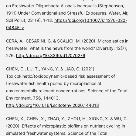
on Freshwater Oligochaeta Allonais inaequalis (Stephenson,
1911) Under Conventional and Stressful Exposures. Water, Air,
Soil Pollut, 231(9), 1-13.
https://doi.org/10.1007/s11270-020-
04845-y
CERA, A., CESARINI, G. & SCALICI, M. (2020). Microplastics in
freshwater: what is the news from the world? Diversity, 12(7),
276.
http://doi.org/10.3390/d12070276
CHEN, C., LU, T., YANG, Y. & LIAO, C. (2021).
Toxicokinetic/toxicodynamic-based risk assessment of
freshwater fish health posed by microplastics at
environmentally relevant concentrations. Science of the Total
Environment, 756, 144013.
http://doi.org/10.1016/j.scitotenv.2020.144013
CHEN, X., CHEN, X., ZHAO, Y., ZHOU, H., XIONG, X. & WU, C.
(2020). Effects of microplastic biofilms on nutrient cycling in
simulated freshwater systems. Science of the Total