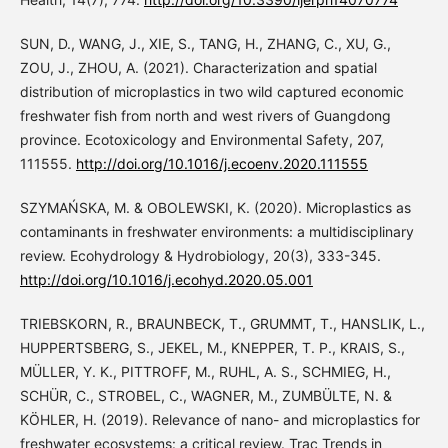
SUN, D., WANG, J., XIE, S., TANG, H., ZHANG, C., XU, G.,
ZOU, J., ZHOU, A. (2021). Characterization and spatial
distribution of microplastics in two wild captured economic
freshwater fish from north and west rivers of Guangdong
province. Ecotoxicology and Environmental Safety, 207,
111555.
http://doi.org/10.1016/j.ecoenv.2020.111555
SZYMAŃSKA, M. & OBOLEWSKI, K. (2020). Microplastics as
contaminants in freshwater environments: a multidisciplinary
review. Ecohydrology & Hydrobiology, 20(3), 333-345.
http://doi.org/10.1016/j.ecohyd.2020.05.001
TRIEBSKORN, R., BRAUNBECK, T., GRUMMT, T., HANSLIK, L.,
HUPPERTSBERG, S., JEKEL, M., KNEPPER, T. P., KRAIS, S.,
MÜLLER, Y. K., PITTROFF, M., RUHL, A. S., SCHMIEG, H.,
SCHÜR, C., STROBEL, C., WAGNER, M., ZUMBÜLTE, N. &
KÖHLER, H. (2019). Relevance of nano- and microplastics for
freshwater ecosystems: a critical review. Trac Trends in