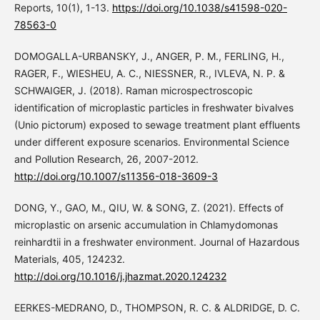
Reports, 10(1), 1-13.
https://doi.org/10.1038/s41598-020-
78563-0
DOMOGALLA-URBANSKY, J., ANGER, P. M., FERLING, H.,
RAGER, F., WIESHEU, A. C., NIESSNER, R., IVLEVA, N. P. &
SCHWAIGER, J. (2018). Raman microspectroscopic
identification of microplastic particles in freshwater bivalves
(Unio pictorum) exposed to sewage treatment plant effluents
under different exposure scenarios. Environmental Science
and Pollution Research, 26, 2007-2012.
http://doi.org/10.1007/s11356-018-3609-3
DONG, Y., GAO, M., QIU, W. & SONG, Z. (2021). Effects of
microplastic on arsenic accumulation in Chlamydomonas
reinhardtii in a freshwater environment. Journal of Hazardous
Materials, 405, 124232.
http://doi.org/10.1016/j.jhazmat.2020.124232
EERKES-MEDRANO, D., THOMPSON, R. C. & ALDRIDGE, D. C.