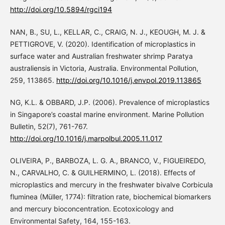
http://doi.org/10.5894/rgci194
NAN, B., SU, L., KELLAR, C., CRAIG, N. J., KEOUGH, M. J. &
PETTIGROVE, V. (2020). Identification of microplastics in
surface water and Australian freshwater shrimp Paratya
australiensis in Victoria, Australia. Environmental Pollution,
259, 113865.
http://doi.org/10.1016/j.envpol.2019.113865
NG, K.L. & OBBARD, J.P. (2006). Prevalence of microplastics
in Singapore’s coastal marine environment. Marine Pollution
Bulletin, 52(7), 761-767.
http://doi.org/10.1016/j.marpolbul.2005.11.017
OLIVEIRA, P., BARBOZA, L. G. A., BRANCO, V., FIGUEIREDO,
N., CARVALHO, C. & GUILHERMINO, L. (2018). Effects of
microplastics and mercury in the freshwater bivalve Corbicula
fluminea (Müller, 1774): filtration rate, biochemical biomarkers
and mercury bioconcentration. Ecotoxicology and
Environmental Safety, 164, 155-163.