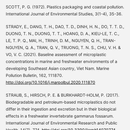
SCOTT, P. G. (1972). Plastics packaging and coastal pollution.
International Journal of Environmental Studies, 3(1-4), 35-36.
STRADY, E., DANG, T. H., DAO, T. D., DINH, H. N., DO, T. T. D.,
DUONG, T. N., DUONG, T. T., HOANG, D. A., KIEU-LE, T. C.,
LE, T. P. Q., MAI, H., TRINH, D. M., NGUYEN, Q. H., TRAN-
NGUYEN, Q. A., TRAN, Q. V., TRUONG, T. N. S., CHU, V. H. &
VO, V. C. (2021). Baseline assessment of microplastic
concentrations in marine and freshwater environments of a
developing Southeast Asian country, Viet Nam. Marine
Pollution Bulletin, 162, 111870.
http://doi.org/10.1016/j.marpolbul.2020.111870
STRAUB, S., HIRSCH, P. E. & BURKHARDT-HOLM, P. (2017).
Biodegradable and petroleum-based microplastics do not
differ in their ingestion and excretion but in their biological
effects in a freshwater invertebrate gammarus fossarum.
International Journal of Environmental Research and Public
Health, 14(7), 774.
http://doi.org/10.3390/ijerph14070774