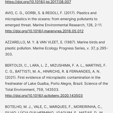
https://doi.org/10.1016/j.joi.2017.08.007
AVIO, C. G., GORBI, S. & REGOLI, F. (2017). Plastics and
microplastics in the oceans: from emerging pollutants to
emerged threat. Marine Environmental Research, 128, 2-11.
http://doi.org/10.1016/j.marenvres.2016.05.012
AZZARELLO, M. Y. & VAN VLEET, E. (1987). Marine birds and
plastic pollution. Marine Ecology Progress Series, v. 37, p.295-
303.
BERTOLDI, C., LARA, L. Z., MIZUSHIMA, F. A. L., MARTINS, F.
C. G., BATTISTI, M. A., HINRICHS, R. & FERNANDES, A. N.
(2021). First evidence of microplastic contamination in the
freshwater of Lake Guaíba, Porto Alegre, Brazil. Science of the
Total Environment, 759, 143503.
http://doi.org/10.1016/j.scitotenv.2020.143503
BOTELHO, M. J., VALE, C., MARQUES, F., MOREIRINHA, C.,
SILVIO, LÚCIA GUILHERMINO, JOAQUIM, S., MATIAS, D., M.