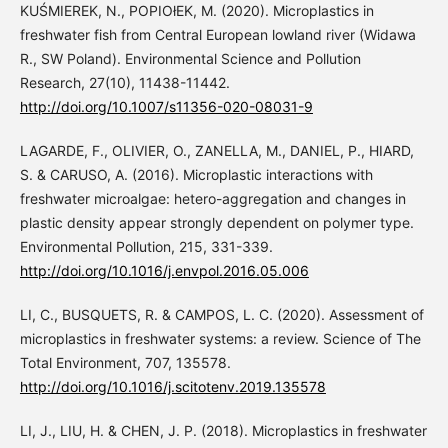
KUŚMIEREK, N., POPIOłEK, M. (2020). Microplastics in
freshwater fish from Central European lowland river (Widawa
R., SW Poland). Environmental Science and Pollution
Research, 27(10), 11438-11442.
http://doi.org/10.1007/s11356-020-08031-9
LAGARDE, F., OLIVIER, O., ZANELLA, M., DANIEL, P., HIARD,
S. & CARUSO, A. (2016). Microplastic interactions with
freshwater microalgae: hetero-aggregation and changes in
plastic density appear strongly dependent on polymer type.
Environmental Pollution, 215, 331-339.
http://doi.org/10.1016/j.envpol.2016.05.006
LI, C., BUSQUETS, R. & CAMPOS, L. C. (2020). Assessment of
microplastics in freshwater systems: a review. Science of The
Total Environment, 707, 135578.
http://doi.org/10.1016/j.scitotenv.2019.135578
LI, J., LIU, H. & CHEN, J. P. (2018). Microplastics in freshwater