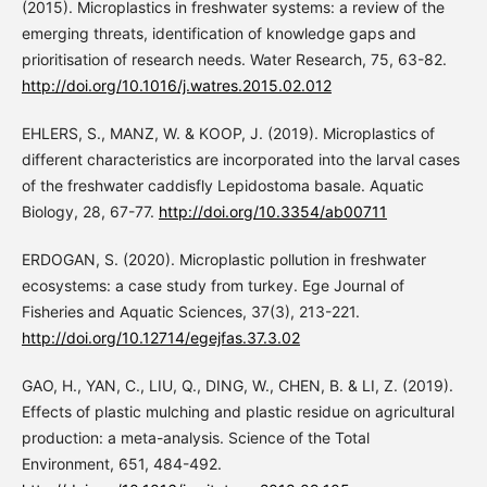
(2015). Microplastics in freshwater systems: a review of the
emerging threats, identification of knowledge gaps and
prioritisation of research needs. Water Research, 75, 63-82.
http://doi.org/10.1016/j.watres.2015.02.012
EHLERS, S., MANZ, W. & KOOP, J. (2019). Microplastics of
different characteristics are incorporated into the larval cases
of the freshwater caddisfly Lepidostoma basale. Aquatic
Biology, 28, 67-77.
http://doi.org/10.3354/ab00711
ERDOGAN, S. (2020). Microplastic pollution in freshwater
ecosystems: a case study from turkey. Ege Journal of
Fisheries and Aquatic Sciences, 37(3), 213-221.
http://doi.org/10.12714/egejfas.37.3.02
GAO, H., YAN, C., LIU, Q., DING, W., CHEN, B. & LI, Z. (2019).
Effects of plastic mulching and plastic residue on agricultural
production: a meta-analysis. Science of the Total
Environment, 651, 484-492.