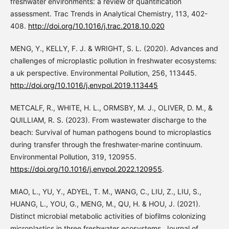
freshwater environments: a review of quantification
assessment. Trac Trends in Analytical Chemistry, 113, 402-
408.
http://doi.org/10.1016/j.trac.2018.10.020
MENG, Y., KELLY, F. J. & WRIGHT, S. L. (2020). Advances and
challenges of microplastic pollution in freshwater ecosystems:
a uk perspective. Environmental Pollution, 256, 113445.
http://doi.org/10.1016/j.envpol.2019.113445
METCALF, R., WHITE, H. L., ORMSBY, M. J., OLIVER, D. M., &
QUILLIAM, R. S. (2023). From wastewater discharge to the
beach: Survival of human pathogens bound to microplastics
during transfer through the freshwater-marine continuum.
Environmental Pollution, 319, 120955.
https://doi.org/10.1016/j.envpol.2022.120955
.
MIAO, L., YU, Y., ADYEL, T. M., WANG, C., LIU, Z., LIU, S.,
HUANG, L., YOU, G., MENG, M., QU, H. & HOU, J. (2021).
Distinct microbial metabolic activities of biofilms colonizing
microplastics in three freshwater ecosystems. Journal of