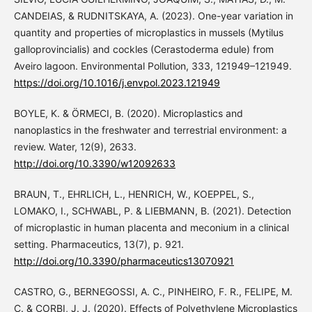
CANDEIAS, & RUDNITSKAYA, A. (2023). One-year variation in
quantity and properties of microplastics in mussels (Mytilus
galloprovincialis) and cockles (Cerastoderma edule) from
Aveiro lagoon. Environmental Pollution, 333, 121949–121949.
https://doi.org/10.1016/j.envpol.2023.121949
BOYLE, K. & ÖRMECI, B. (2020). Microplastics and
nanoplastics in the freshwater and terrestrial environment: a
review. Water, 12(9), 2633.
http://doi.org/10.3390/w12092633
BRAUN, T., EHRLICH, L., HENRICH, W., KOEPPEL, S.,
LOMAKO, I., SCHWABL, P. & LIEBMANN, B. (2021). Detection
of microplastic in human placenta and meconium in a clinical
setting. Pharmaceutics, 13(7), p. 921.
http://doi.org/10.3390/pharmaceutics13070921
CASTRO, G., BERNEGOSSI, A. C., PINHEIRO, F. R., FELIPE, M.
C. & CORBI, J. J. (2020). Effects of Polyethylene Microplastics