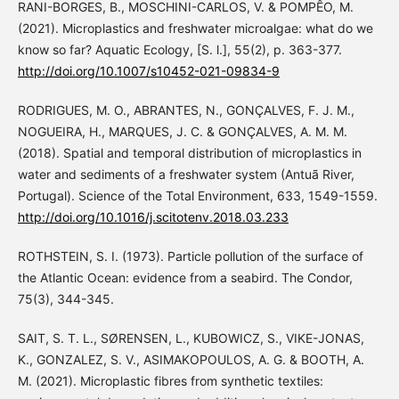
RANI-BORGES, B., MOSCHINI-CARLOS, V. & POMPÊO, M.
(2021). Microplastics and freshwater microalgae: what do we
know so far? Aquatic Ecology, [S. l.], 55(2), p. 363-377.
http://doi.org/10.1007/s10452-021-09834-9
RODRIGUES, M. O., ABRANTES, N., GONÇALVES, F. J. M.,
NOGUEIRA, H., MARQUES, J. C. & GONÇALVES, A. M. M.
(2018). Spatial and temporal distribution of microplastics in
water and sediments of a freshwater system (Antuã River,
Portugal). Science of the Total Environment, 633, 1549-1559.
http://doi.org/10.1016/j.scitotenv.2018.03.233
ROTHSTEIN, S. I. (1973). Particle pollution of the surface of
the Atlantic Ocean: evidence from a seabird. The Condor,
75(3), 344-345.
SAIT, S. T. L., SØRENSEN, L., KUBOWICZ, S., VIKE-JONAS,
K., GONZALEZ, S. V., ASIMAKOPOULOS, A. G. & BOOTH, A.
M. (2021). Microplastic fibres from synthetic textiles: