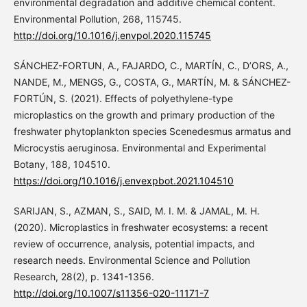
environmental degradation and additive chemical content.
Environmental Pollution, 268, 115745.
http://doi.org/10.1016/j.envpol.2020.115745
SÁNCHEZ-FORTUN, A., FAJARDO, C., MARTÍN, C., D’ORS, A.,
NANDE, M., MENGS, G., COSTA, G., MARTÍN, M. & SÁNCHEZ-
FORTÚN, S. (2021). Effects of polyethylene-type
microplastics on the growth and primary production of the
freshwater phytoplankton species Scenedesmus armatus and
Microcystis aeruginosa. Environmental and Experimental
Botany, 188, 104510.
https://doi.org/10.1016/j.envexpbot.2021.104510
SARIJAN, S., AZMAN, S., SAID, M. I. M. & JAMAL, M. H.
(2020). Microplastics in freshwater ecosystems: a recent
review of occurrence, analysis, potential impacts, and
research needs. Environmental Science and Pollution
Research, 28(2), p. 1341-1356.
http://doi.org/10.1007/s11356-020-11171-7