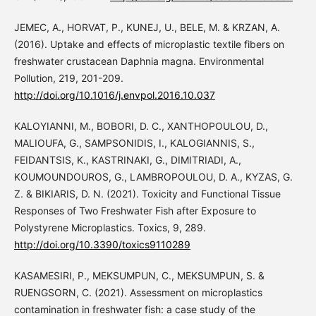
JEMEC, A., HORVAT, P., KUNEJ, U., BELE, M. & KRZAN, A.
(2016). Uptake and effects of microplastic textile fibers on
freshwater crustacean Daphnia magna. Environmental
Pollution, 219, 201-209.
http://doi.org/10.1016/j.envpol.2016.10.037
KALOYIANNI, M., BOBORI, D. C., XANTHOPOULOU, D.,
MALIOUFA, G., SAMPSONIDIS, I., KALOGIANNIS, S.,
FEIDANTSIS, K., KASTRINAKI, G., DIMITRIADI, A.,
KOUMOUNDOUROS, G., LAMBROPOULOU, D. A., KYZAS, G.
Z. & BIKIARIS, D. N. (2021). Toxicity and Functional Tissue
Responses of Two Freshwater Fish after Exposure to
Polystyrene Microplastics. Toxics, 9, 289.
http://doi.org/10.3390/toxics9110289
KASAMESIRI, P., MEKSUMPUN, C., MEKSUMPUN, S. &
RUENGSORN, C. (2021). Assessment on microplastics
contamination in freshwater fish: a case study of the