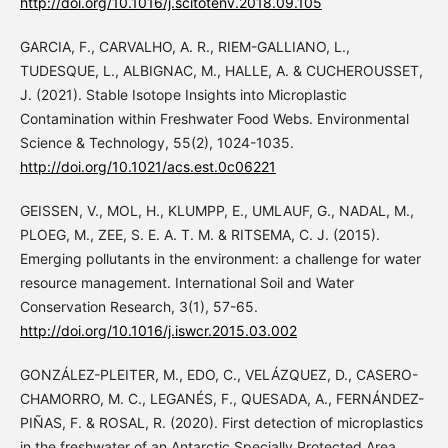
http://doi.org/10.1016/j.scitotenv.2018.09.105
GARCIA, F., CARVALHO, A. R., RIEM-GALLIANO, L.,
TUDESQUE, L., ALBIGNAC, M., HALLE, A. & CUCHEROUSSET,
J. (2021). Stable Isotope Insights into Microplastic
Contamination within Freshwater Food Webs. Environmental
Science & Technology, 55(2), 1024-1035.
http://doi.org/10.1021/acs.est.0c06221
GEISSEN, V., MOL, H., KLUMPP, E., UMLAUF, G., NADAL, M.,
PLOEG, M., ZEE, S. E. A. T. M. & RITSEMA, C. J. (2015).
Emerging pollutants in the environment: a challenge for water
resource management. International Soil and Water
Conservation Research, 3(1), 57-65.
http://doi.org/10.1016/j.iswcr.2015.03.002
GONZÁLEZ-PLEITER, M., EDO, C., VELÁZQUEZ, D., CASERO-
CHAMORRO, M. C., LEGANÉS, F., QUESADA, A., FERNÁNDEZ-
PIÑAS, F. & ROSAL, R. (2020). First detection of microplastics
in the freshwater of an Antarctic Specially Protected Area.