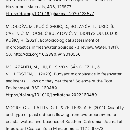
Hazardous Materials, 403, 123577.
https://doi.org/10.1016/j.jhazmat.2020.123577
MILOLOŽA, M., KUČIĆ GRGIĆ, D., BOLANČA, T., UKIĆ, Š.,
CVETNIĆ, M., OCELIĆ BULATOVIĆ, V., DIONYSIOU, D. D. &
KUŠIĆ, H. (2021). Ecotoxicological assessment of
microplastics in freshwater Sources - a review. Water, 13(1),
56.
http://doi.org/10.3390/w13010056
MOLAZADEH, M., LIU, F., SIMON-SÁNCHEZ, L., &
VOLLERSTEN, J. (2023). Buoyant microplastics in freshwater
sediments – How do they get there? Science of the Total
Environment, 860, 160489.
https://doi.org/10.1016/j.scitotenv.2022.160489
MOORE; C. J., LATTIN, G. L. & ZELLERS, A. F. (2011). Quantity
and type of plastic debris flowing from two urban rivers to
coastal waters and beaches of Southern California. Journal of
Integrated Coastal Zone Management, 11(1), 65-73.