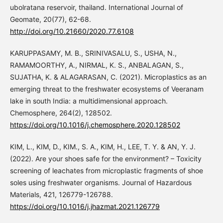
ubolratana reservoir, thailand. International Journal of
Geomate, 20(77), 62-68.
http://doi.org/10.21660/2020.77.6108
KARUPPASAMY, M. B., SRINIVASALU, S., USHA, N.,
RAMAMOORTHY, A., NIRMAL, K. S., ANBALAGAN, S.,
SUJATHA, K. & ALAGARASAN, C. (2021). Microplastics as an
emerging threat to the freshwater ecosystems of Veeranam
lake in south India: a multidimensional approach.
Chemosphere, 264(2), 128502.
https://doi.org/10.1016/j.chemosphere.2020.128502
KIM, L., KIM, D., KIM., S. A., KIM, H., LEE, T. Y. & AN, Y. J.
(2022). Are your shoes safe for the environment? – Toxicity
screening of leachates from microplastic fragments of shoe
soles using freshwater organisms. Journal of Hazardous
Materials, 421, 126779-126788.
https://doi.org/10.1016/j.jhazmat.2021.126779