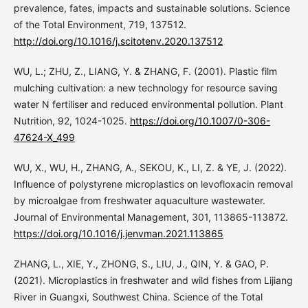
prevalence, fates, impacts and sustainable solutions. Science
of the Total Environment, 719, 137512.
http://doi.org/10.1016/j.scitotenv.2020.137512
WU, L.; ZHU, Z., LIANG, Y. & ZHANG, F. (2001). Plastic film
mulching cultivation: a new technology for resource saving
water N fertiliser and reduced environmental pollution. Plant
Nutrition, 92, 1024-1025.
https://doi.org/10.1007/0-306-
47624-X_499
WU, X., WU, H., ZHANG, A., SEKOU, K., LI, Z. & YE, J. (2022).
Influence of polystyrene microplastics on levofloxacin removal
by microalgae from freshwater aquaculture wastewater.
Journal of Environmental Management, 301, 113865-113872.
https://doi.org/10.1016/j.jenvman.2021.113865
ZHANG, L., XIE, Y., ZHONG, S., LIU, J., QIN, Y. & GAO, P.
(2021). Microplastics in freshwater and wild fishes from Lijiang
River in Guangxi, Southwest China. Science of the Total