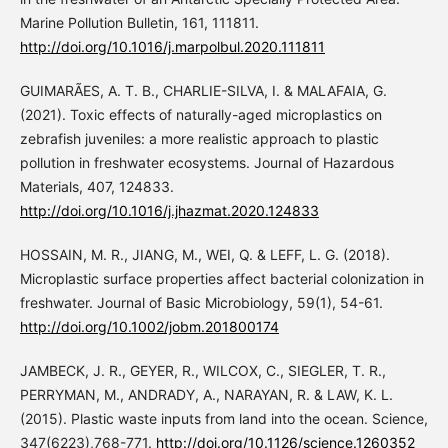
Marine Pollution Bulletin, 161, 111811.
http://doi.org/10.1016/j.marpolbul.2020.111811
GUIMARÃES, A. T. B., CHARLIE-SILVA, I. & MALAFAIA, G.
(2021). Toxic effects of naturally-aged microplastics on
zebrafish juveniles: a more realistic approach to plastic
pollution in freshwater ecosystems. Journal of Hazardous
Materials, 407, 124833.
http://doi.org/10.1016/j.jhazmat.2020.124833
HOSSAIN, M. R., JIANG, M., WEI, Q. & LEFF, L. G. (2018).
Microplastic surface properties affect bacterial colonization in
freshwater. Journal of Basic Microbiology, 59(1), 54-61.
http://doi.org/10.1002/jobm.201800174
JAMBECK, J. R., GEYER, R., WILCOX, C., SIEGLER, T. R.,
PERRYMAN, M., ANDRADY, A., NARAYAN, R. & LAW, K. L.
(2015). Plastic waste inputs from land into the ocean. Science,
347(6223),768-771.
http://doi.org/10.1126/science.1260352