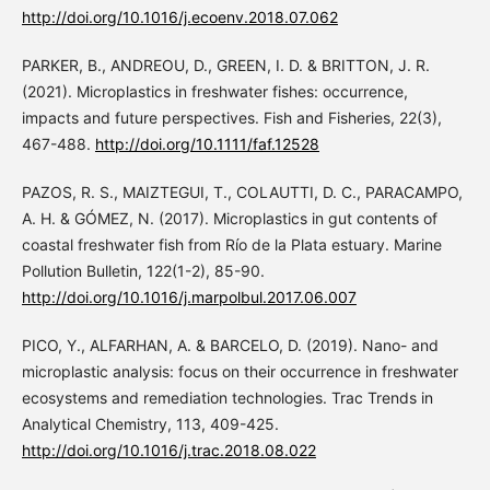
http://doi.org/10.1016/j.ecoenv.2018.07.062
PARKER, B., ANDREOU, D., GREEN, I. D. & BRITTON, J. R.
(2021). Microplastics in freshwater fishes: occurrence,
impacts and future perspectives. Fish and Fisheries, 22(3),
467-488.
http://doi.org/10.1111/faf.12528
PAZOS, R. S., MAIZTEGUI, T., COLAUTTI, D. C., PARACAMPO,
A. H. & GÓMEZ, N. (2017). Microplastics in gut contents of
coastal freshwater fish from Río de la Plata estuary. Marine
Pollution Bulletin, 122(1-2), 85-90.
http://doi.org/10.1016/j.marpolbul.2017.06.007
PICO, Y., ALFARHAN, A. & BARCELO, D. (2019). Nano- and
microplastic analysis: focus on their occurrence in freshwater
ecosystems and remediation technologies. Trac Trends in
Analytical Chemistry, 113, 409-425.
http://doi.org/10.1016/j.trac.2018.08.022