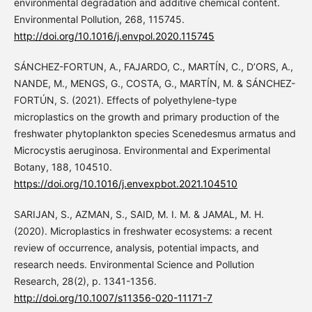
environmental degradation and additive chemical content.
Environmental Pollution, 268, 115745.
http://doi.org/10.1016/j.envpol.2020.115745
SÁNCHEZ-FORTUN, A., FAJARDO, C., MARTÍN, C., D’ORS, A.,
NANDE, M., MENGS, G., COSTA, G., MARTÍN, M. & SÁNCHEZ-
FORTÚN, S. (2021). Effects of polyethylene-type
microplastics on the growth and primary production of the
freshwater phytoplankton species Scenedesmus armatus and
Microcystis aeruginosa. Environmental and Experimental
Botany, 188, 104510.
https://doi.org/10.1016/j.envexpbot.2021.104510
SARIJAN, S., AZMAN, S., SAID, M. I. M. & JAMAL, M. H.
(2020). Microplastics in freshwater ecosystems: a recent
review of occurrence, analysis, potential impacts, and
research needs. Environmental Science and Pollution
Research, 28(2), p. 1341-1356.
http://doi.org/10.1007/s11356-020-11171-7