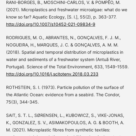
RANI-BORGES, B., MOSCHINI-CARLOS, V. & POMPÊO, M.
(2021). Microplastics and freshwater microalgae: what do we
know so far? Aquatic Ecology, [S. l.], 55(2), p. 363-377.
http://doi.org/10.1007/s10452-021-09834-9
RODRIGUES, M. O., ABRANTES, N., GONÇALVES, F. J. M.,
NOGUEIRA, H., MARQUES, J. C. & GONÇALVES, A. M. M.
(2018). Spatial and temporal distribution of microplastics in
water and sediments of a freshwater system (Antuã River,
Portugal). Science of the Total Environment, 633, 1549-1559.
http://doi.org/10.1016/j.scitotenv.2018.03.233
ROTHSTEIN, S. I. (1973). Particle pollution of the surface of
the Atlantic Ocean: evidence from a seabird. The Condor,
75(3), 344-345.
SAIT, S. T. L., SØRENSEN, L., KUBOWICZ, S., VIKE-JONAS,
K., GONZALEZ, S. V., ASIMAKOPOULOS, A. G. & BOOTH, A.
M. (2021). Microplastic fibres from synthetic textiles: