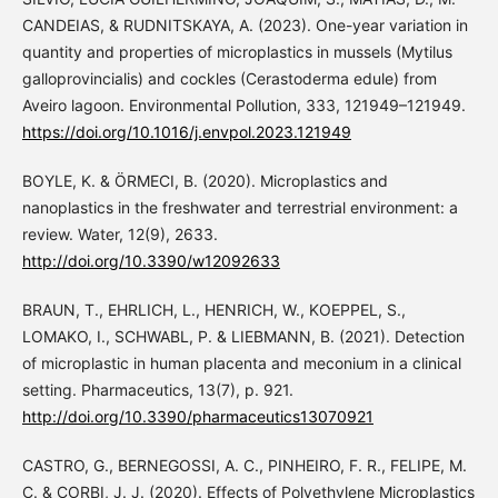
CANDEIAS, & RUDNITSKAYA, A. (2023). One-year variation in
quantity and properties of microplastics in mussels (Mytilus
galloprovincialis) and cockles (Cerastoderma edule) from
Aveiro lagoon. Environmental Pollution, 333, 121949–121949.
https://doi.org/10.1016/j.envpol.2023.121949
BOYLE, K. & ÖRMECI, B. (2020). Microplastics and
nanoplastics in the freshwater and terrestrial environment: a
review. Water, 12(9), 2633.
http://doi.org/10.3390/w12092633
BRAUN, T., EHRLICH, L., HENRICH, W., KOEPPEL, S.,
LOMAKO, I., SCHWABL, P. & LIEBMANN, B. (2021). Detection
of microplastic in human placenta and meconium in a clinical
setting. Pharmaceutics, 13(7), p. 921.
http://doi.org/10.3390/pharmaceutics13070921
CASTRO, G., BERNEGOSSI, A. C., PINHEIRO, F. R., FELIPE, M.
C. & CORBI, J. J. (2020). Effects of Polyethylene Microplastics