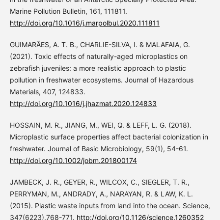
Marine Pollution Bulletin, 161, 111811.
http://doi.org/10.1016/j.marpolbul.2020.111811
GUIMARÃES, A. T. B., CHARLIE-SILVA, I. & MALAFAIA, G.
(2021). Toxic effects of naturally-aged microplastics on
zebrafish juveniles: a more realistic approach to plastic
pollution in freshwater ecosystems. Journal of Hazardous
Materials, 407, 124833.
http://doi.org/10.1016/j.jhazmat.2020.124833
HOSSAIN, M. R., JIANG, M., WEI, Q. & LEFF, L. G. (2018).
Microplastic surface properties affect bacterial colonization in
freshwater. Journal of Basic Microbiology, 59(1), 54-61.
http://doi.org/10.1002/jobm.201800174
JAMBECK, J. R., GEYER, R., WILCOX, C., SIEGLER, T. R.,
PERRYMAN, M., ANDRADY, A., NARAYAN, R. & LAW, K. L.
(2015). Plastic waste inputs from land into the ocean. Science,
347(6223),768-771.
http://doi.org/10.1126/science.1260352