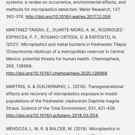
systems: a review on occurrence, environmental effects, and
methods for microplastics detection. Water Research, 137,
362-374.
http://doi.org/10.1016/j.watres.2017.12.056
MARTINEZ-TAVERA, E., DUARTE-MORO, A. M., RODRIGUEZ-
ESPINOSA, P. F., ROSANO-ORTEGA, G. & EXPÓSITO, N.
(2021). Microplastics and metal burdens in freshwater Tilapia
(Oreochromis niloticus) of a metropolitan reservoir in Central
Mexico: potential threats for human health. Chemosphere,
266, 128968.
http://doi.org/10.1016/j.chemosphere.2020.128968
MARTINS, A. & GUILHERMINO, L. (2018). Transgenerational
effects and recovery of microplastics exposure in model
populations of the freshwater cladoceran Daphnia magna
Straus. Science of the Total Environment, 631, 421-428.
http://doi.org/10.1016/j.scitotenv.2018.03.054
.
MENDOZA, L. M. R. & BALCER, M. (2019). Microplastics in