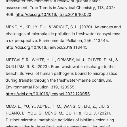
freshwater environments: a review of quantification
assessment. Trac Trends in Analytical Chemistry, 113, 402-
408.
http://doi.org/10.1016/j.trac.2018.10.020
MENG, Y., KELLY, F. J. & WRIGHT, S. L. (2020). Advances and
challenges of microplastic pollution in freshwater ecosystems:
a uk perspective. Environmental Pollution, 256, 113445.
http://doi.org/10.1016/j.envpol.2019.113445
METCALF, R., WHITE, H. L., ORMSBY, M. J., OLIVER, D. M., &
QUILLIAM, R. S. (2023). From wastewater discharge to the
beach: Survival of human pathogens bound to microplastics
during transfer through the freshwater-marine continuum.
Environmental Pollution, 319, 120955.
https://doi.org/10.1016/j.envpol.2022.120955
.
MIAO, L., YU, Y., ADYEL, T. M., WANG, C., LIU, Z., LIU, S.,
HUANG, L., YOU, G., MENG, M., QU, H. & HOU, J. (2021).
Distinct microbial metabolic activities of biofilms colonizing
microplastics in three freshwater ecosystems. Journal of