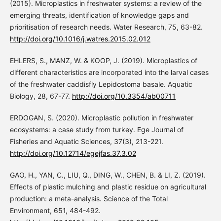
(2015). Microplastics in freshwater systems: a review of the
emerging threats, identification of knowledge gaps and
prioritisation of research needs. Water Research, 75, 63-82.
http://doi.org/10.1016/j.watres.2015.02.012
EHLERS, S., MANZ, W. & KOOP, J. (2019). Microplastics of
different characteristics are incorporated into the larval cases
of the freshwater caddisfly Lepidostoma basale. Aquatic
Biology, 28, 67-77.
http://doi.org/10.3354/ab00711
ERDOGAN, S. (2020). Microplastic pollution in freshwater
ecosystems: a case study from turkey. Ege Journal of
Fisheries and Aquatic Sciences, 37(3), 213-221.
http://doi.org/10.12714/egejfas.37.3.02
GAO, H., YAN, C., LIU, Q., DING, W., CHEN, B. & LI, Z. (2019).
Effects of plastic mulching and plastic residue on agricultural
production: a meta-analysis. Science of the Total
Environment, 651, 484-492.