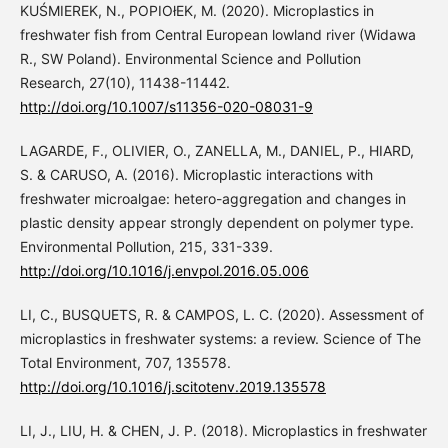
KUŚMIEREK, N., POPIOłEK, M. (2020). Microplastics in
freshwater fish from Central European lowland river (Widawa
R., SW Poland). Environmental Science and Pollution
Research, 27(10), 11438-11442.
http://doi.org/10.1007/s11356-020-08031-9
LAGARDE, F., OLIVIER, O., ZANELLA, M., DANIEL, P., HIARD,
S. & CARUSO, A. (2016). Microplastic interactions with
freshwater microalgae: hetero-aggregation and changes in
plastic density appear strongly dependent on polymer type.
Environmental Pollution, 215, 331-339.
http://doi.org/10.1016/j.envpol.2016.05.006
LI, C., BUSQUETS, R. & CAMPOS, L. C. (2020). Assessment of
microplastics in freshwater systems: a review. Science of The
Total Environment, 707, 135578.
http://doi.org/10.1016/j.scitotenv.2019.135578
LI, J., LIU, H. & CHEN, J. P. (2018). Microplastics in freshwater