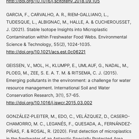
http://doi.org/10.1016/j.scitotenv.2018.09.105
GARCIA, F., CARVALHO, A. R., RIEM-GALLIANO, L.,
TUDESQUE, L., ALBIGNAC, M., HALLE, A. & CUCHEROUSSET,
J. (2021). Stable Isotope Insights into Microplastic
Contamination within Freshwater Food Webs. Environmental
Science & Technology, 55(2), 1024-1035.
http://doi.org/10.1021/acs.est.0c06221
GEISSEN, V., MOL, H., KLUMPP, E., UMLAUF, G., NADAL, M.,
PLOEG, M., ZEE, S. E. A. T. M. & RITSEMA, C. J. (2015).
Emerging pollutants in the environment: a challenge for water
resource management. International Soil and Water
Conservation Research, 3(1), 57-65.
http://doi.org/10.1016/j.iswcr.2015.03.002
GONZÁLEZ-PLEITER, M., EDO, C., VELÁZQUEZ, D., CASERO-
CHAMORRO, M. C., LEGANÉS, F., QUESADA, A., FERNÁNDEZ-
PIÑAS, F. & ROSAL, R. (2020). First detection of microplastics
in the freshwater of an Antarctic Specially Protected Area.