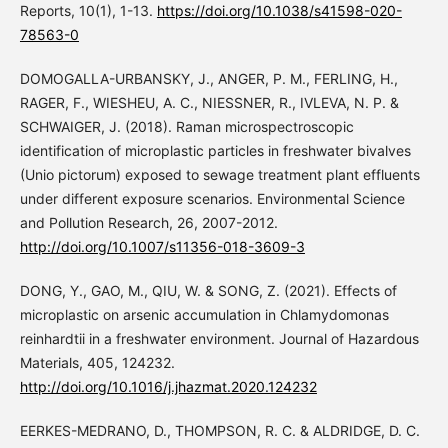
Reports, 10(1), 1-13.
https://doi.org/10.1038/s41598-020-
78563-0
DOMOGALLA-URBANSKY, J., ANGER, P. M., FERLING, H.,
RAGER, F., WIESHEU, A. C., NIESSNER, R., IVLEVA, N. P. &
SCHWAIGER, J. (2018). Raman microspectroscopic
identification of microplastic particles in freshwater bivalves
(Unio pictorum) exposed to sewage treatment plant effluents
under different exposure scenarios. Environmental Science
and Pollution Research, 26, 2007-2012.
http://doi.org/10.1007/s11356-018-3609-3
DONG, Y., GAO, M., QIU, W. & SONG, Z. (2021). Effects of
microplastic on arsenic accumulation in Chlamydomonas
reinhardtii in a freshwater environment. Journal of Hazardous
Materials, 405, 124232.
http://doi.org/10.1016/j.jhazmat.2020.124232
EERKES-MEDRANO, D., THOMPSON, R. C. & ALDRIDGE, D. C.