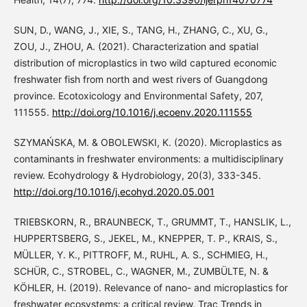
SUN, D., WANG, J., XIE, S., TANG, H., ZHANG, C., XU, G.,
ZOU, J., ZHOU, A. (2021). Characterization and spatial
distribution of microplastics in two wild captured economic
freshwater fish from north and west rivers of Guangdong
province. Ecotoxicology and Environmental Safety, 207,
111555.
http://doi.org/10.1016/j.ecoenv.2020.111555
SZYMAŃSKA, M. & OBOLEWSKI, K. (2020). Microplastics as
contaminants in freshwater environments: a multidisciplinary
review. Ecohydrology & Hydrobiology, 20(3), 333-345.
http://doi.org/10.1016/j.ecohyd.2020.05.001
TRIEBSKORN, R., BRAUNBECK, T., GRUMMT, T., HANSLIK, L.,
HUPPERTSBERG, S., JEKEL, M., KNEPPER, T. P., KRAIS, S.,
MÜLLER, Y. K., PITTROFF, M., RUHL, A. S., SCHMIEG, H.,
SCHÜR, C., STROBEL, C., WAGNER, M., ZUMBÜLTE, N. &
KÖHLER, H. (2019). Relevance of nano- and microplastics for
freshwater ecosystems: a critical review. Trac Trends in