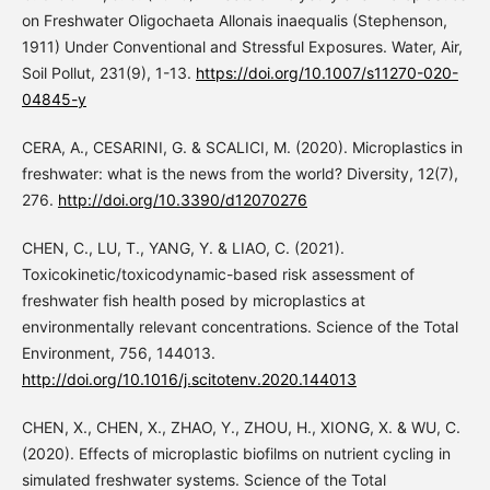
on Freshwater Oligochaeta Allonais inaequalis (Stephenson,
1911) Under Conventional and Stressful Exposures. Water, Air,
Soil Pollut, 231(9), 1-13.
https://doi.org/10.1007/s11270-020-
04845-y
CERA, A., CESARINI, G. & SCALICI, M. (2020). Microplastics in
freshwater: what is the news from the world? Diversity, 12(7),
276.
http://doi.org/10.3390/d12070276
CHEN, C., LU, T., YANG, Y. & LIAO, C. (2021).
Toxicokinetic/toxicodynamic-based risk assessment of
freshwater fish health posed by microplastics at
environmentally relevant concentrations. Science of the Total
Environment, 756, 144013.
http://doi.org/10.1016/j.scitotenv.2020.144013
CHEN, X., CHEN, X., ZHAO, Y., ZHOU, H., XIONG, X. & WU, C.
(2020). Effects of microplastic biofilms on nutrient cycling in
simulated freshwater systems. Science of the Total