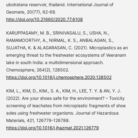
ubolratana reservoir, thailand. International Journal of
Geomate, 20(77), 62-68.
http://doi.org/10.21660/2020.77.6108
KARUPPASAMY, M. B., SRINIVASALU, S., USHA, N.,
RAMAMOORTHY, A., NIRMAL, K. S., ANBALAGAN, S.,
SUJATHA, K. & ALAGARASAN, C. (2021). Microplastics as an
emerging threat to the freshwater ecosystems of Veeranam
lake in south India: a multidimensional approach.
Chemosphere, 264(2), 128502.
https://doi.org/10.1016/j.chemosphere.2020.128502
KIM, L., KIM, D., KIM., S. A., KIM, H., LEE, T. Y. & AN, Y. J.
(2022). Are your shoes safe for the environment? – Toxicity
screening of leachates from microplastic fragments of shoe
soles using freshwater organisms. Journal of Hazardous
Materials, 421, 126779-126788.
https://doi.org/10.1016/j.jhazmat.2021.126779