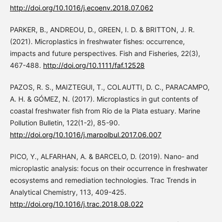
http://doi.org/10.1016/j.ecoenv.2018.07.062
PARKER, B., ANDREOU, D., GREEN, I. D. & BRITTON, J. R.
(2021). Microplastics in freshwater fishes: occurrence,
impacts and future perspectives. Fish and Fisheries, 22(3),
467-488.
http://doi.org/10.1111/faf.12528
PAZOS, R. S., MAIZTEGUI, T., COLAUTTI, D. C., PARACAMPO,
A. H. & GÓMEZ, N. (2017). Microplastics in gut contents of
coastal freshwater fish from Río de la Plata estuary. Marine
Pollution Bulletin, 122(1-2), 85-90.
http://doi.org/10.1016/j.marpolbul.2017.06.007
PICO, Y., ALFARHAN, A. & BARCELO, D. (2019). Nano- and
microplastic analysis: focus on their occurrence in freshwater
ecosystems and remediation technologies. Trac Trends in
Analytical Chemistry, 113, 409-425.
http://doi.org/10.1016/j.trac.2018.08.022