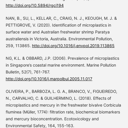
http://doi.org/10.5894/rgci194
NAN, B., SU, L., KELLAR, C., CRAIG, N. J., KEOUGH, M. J. &
PETTIGROVE, V. (2020). Identification of microplastics in
surface water and Australian freshwater shrimp Paratya
australiensis in Victoria, Australia. Environmental Pollution,
259, 113865.
http://doi.org/10.1016/j.envpol.2019.113865
NG, K.L. & OBBARD, J.P. (2006). Prevalence of microplastics
in Singapore’s coastal marine environment. Marine Pollution
Bulletin, 52(7), 761-767.
http://doi.org/10.1016/j.marpolbul.2005.11.017
OLIVEIRA, P., BARBOZA, L. G. A., BRANCO, V., FIGUEIREDO,
N., CARVALHO, C. & GUILHERMINO, L. (2018). Effects of
microplastics and mercury in the freshwater bivalve Corbicula
fluminea (Müller, 1774): filtration rate, biochemical biomarkers
and mercury bioconcentration. Ecotoxicology and
Environmental Safety, 164, 155-163.