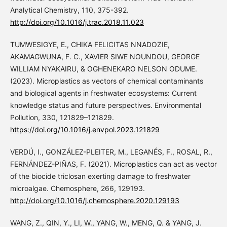
Analytical Chemistry, 110, 375-392.
http://doi.org/10.1016/j.trac.2018.11.023
TUMWESIGYE, E., CHIKA FELICITAS NNADOZIE,
AKAMAGWUNA, F. C., XAVIER SIWE NOUNDOU, GEORGE
WILLIAM NYAKAIRU, & OGHENEKARO NELSON ODUME.
(2023). Microplastics as vectors of chemical contaminants
and biological agents in freshwater ecosystems: Current
knowledge status and future perspectives. Environmental
Pollution, 330, 121829–121829.
https://doi.org/10.1016/j.envpol.2023.121829
VERDÚ, I., GONZÁLEZ-PLEITER, M., LEGANÉS, F., ROSAL, R.,
FERNÁNDEZ-PIÑAS, F. (2021). Microplastics can act as vector
of the biocide triclosan exerting damage to freshwater
microalgae. Chemosphere, 266, 129193.
http://doi.org/10.1016/j.chemosphere.2020.129193
WANG, Z., QIN, Y., LI, W., YANG, W., MENG, Q. & YANG, J.