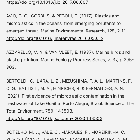
https://doi.org/10.1016/j.joi.2017.08.007
AVIO, C. G., GORBI, S. & REGOLI, F. (2017). Plastics and
microplastics in the oceans: from emerging pollutants to
emerged threat. Marine Environmental Research, 128, 2-11.
http://doi.org/10.1016/j.marenvres.2016.05.012
AZZARELLO, M. Y. & VAN VLEET, E. (1987). Marine birds and
plastic pollution. Marine Ecology Progress Series, v. 37, p.295-
303.
BERTOLDI, C., LARA, L. Z., MIZUSHIMA, F. A. L., MARTINS, F.
C. G., BATTISTI, M. A., HINRICHS, R. & FERNANDES, A. N.
(2021). First evidence of microplastic contamination in the
freshwater of Lake Guaíba, Porto Alegre, Brazil. Science of the
Total Environment, 759, 143503.
http://doi.org/10.1016/j.scitotenv.2020.143503
BOTELHO, M. J., VALE, C., MARQUES, F., MOREIRINHA, C.,
SILVIO, LÚCIA GUILHERMINO, JOAQUIM, S., MATIAS, D., M.