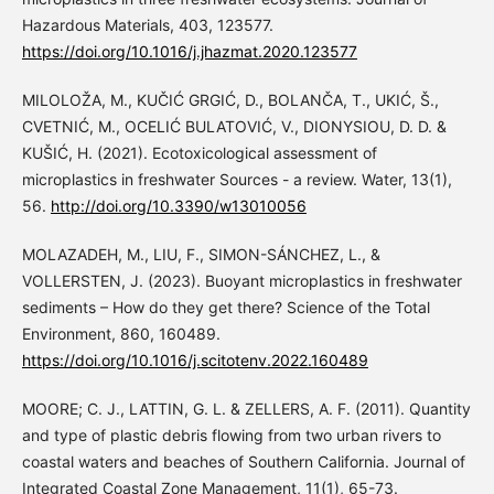
Hazardous Materials, 403, 123577.
https://doi.org/10.1016/j.jhazmat.2020.123577
MILOLOŽA, M., KUČIĆ GRGIĆ, D., BOLANČA, T., UKIĆ, Š.,
CVETNIĆ, M., OCELIĆ BULATOVIĆ, V., DIONYSIOU, D. D. &
KUŠIĆ, H. (2021). Ecotoxicological assessment of
microplastics in freshwater Sources - a review. Water, 13(1),
56.
http://doi.org/10.3390/w13010056
MOLAZADEH, M., LIU, F., SIMON-SÁNCHEZ, L., &
VOLLERSTEN, J. (2023). Buoyant microplastics in freshwater
sediments – How do they get there? Science of the Total
Environment, 860, 160489.
https://doi.org/10.1016/j.scitotenv.2022.160489
MOORE; C. J., LATTIN, G. L. & ZELLERS, A. F. (2011). Quantity
and type of plastic debris flowing from two urban rivers to
coastal waters and beaches of Southern California. Journal of
Integrated Coastal Zone Management, 11(1), 65-73.