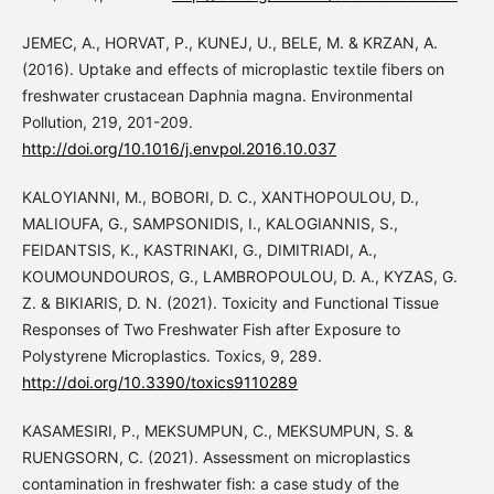
JEMEC, A., HORVAT, P., KUNEJ, U., BELE, M. & KRZAN, A.
(2016). Uptake and effects of microplastic textile fibers on
freshwater crustacean Daphnia magna. Environmental
Pollution, 219, 201-209.
http://doi.org/10.1016/j.envpol.2016.10.037
KALOYIANNI, M., BOBORI, D. C., XANTHOPOULOU, D.,
MALIOUFA, G., SAMPSONIDIS, I., KALOGIANNIS, S.,
FEIDANTSIS, K., KASTRINAKI, G., DIMITRIADI, A.,
KOUMOUNDOUROS, G., LAMBROPOULOU, D. A., KYZAS, G.
Z. & BIKIARIS, D. N. (2021). Toxicity and Functional Tissue
Responses of Two Freshwater Fish after Exposure to
Polystyrene Microplastics. Toxics, 9, 289.
http://doi.org/10.3390/toxics9110289
KASAMESIRI, P., MEKSUMPUN, C., MEKSUMPUN, S. &
RUENGSORN, C. (2021). Assessment on microplastics
contamination in freshwater fish: a case study of the