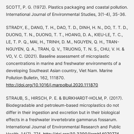
SCOTT, P. G. (1972). Plastics packaging and coastal pollution.
International Journal of Environmental Studies, 3(1-4), 35-36.
STRADY, E., DANG, T. H., DAO, T. D., DINH, H. N., DO, T. T. D.,
DUONG, T. N., DUONG, T. T., HOANG, D. A., KIEU-LE, T. C.,
LE, T. P. Q., MAI, H., TRINH, D. M., NGUYEN, Q. H., TRAN-
NGUYEN, Q. A., TRAN, Q. V., TRUONG, T. N. S., CHU, V. H. &
VO, V. C. (2021). Baseline assessment of microplastic
concentrations in marine and freshwater environments of a
developing Southeast Asian country, Viet Nam. Marine
Pollution Bulletin, 162, 111870.
http://doi.org/10.1016/j.marpolbul.2020.111870
STRAUB, S., HIRSCH, P. E. & BURKHARDT-HOLM, P. (2017).
Biodegradable and petroleum-based microplastics do not
differ in their ingestion and excretion but in their biological
effects in a freshwater invertebrate gammarus fossarum.
International Journal of Environmental Research and Public
Health, 14(7), 774.
http://doi.org/10.3390/ijerph14070774