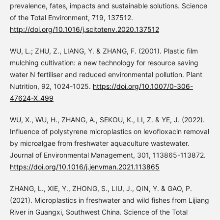
prevalence, fates, impacts and sustainable solutions. Science
of the Total Environment, 719, 137512.
http://doi.org/10.1016/j.scitotenv.2020.137512
WU, L.; ZHU, Z., LIANG, Y. & ZHANG, F. (2001). Plastic film
mulching cultivation: a new technology for resource saving
water N fertiliser and reduced environmental pollution. Plant
Nutrition, 92, 1024-1025.
https://doi.org/10.1007/0-306-
47624-X_499
WU, X., WU, H., ZHANG, A., SEKOU, K., LI, Z. & YE, J. (2022).
Influence of polystyrene microplastics on levofloxacin removal
by microalgae from freshwater aquaculture wastewater.
Journal of Environmental Management, 301, 113865-113872.
https://doi.org/10.1016/j.jenvman.2021.113865
ZHANG, L., XIE, Y., ZHONG, S., LIU, J., QIN, Y. & GAO, P.
(2021). Microplastics in freshwater and wild fishes from Lijiang
River in Guangxi, Southwest China. Science of the Total