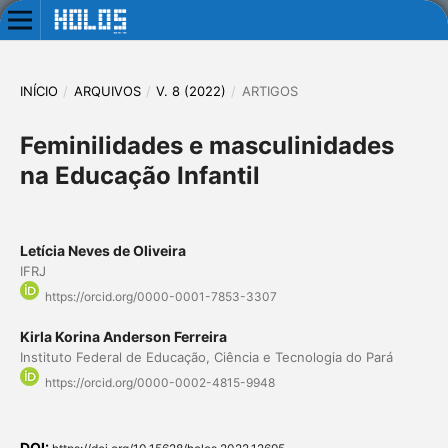
INÍCIO
/
ARQUIVOS
/
V. 8 (2022)
/
ARTIGOS
Feminilidades e masculinidades
na Educação Infantil
Letícia Neves de Oliveira
IFRJ
https://orcid.org/0000-0001-7853-3307
Kirla Korina Anderson Ferreira
Instituto Federal de Educação, Ciência e Tecnologia do Pará
https://orcid.org/0000-0002-4815-9948
DOI: