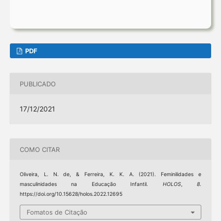
PDF
PUBLICADO
17/12/2021
COMO CITAR
Oliveira, L. N. de, & Ferreira, K. K. A. (2021). Feminilidades e
masculinidades na Educação Infantil.
HOLOS
,
8
.
https://doi.org/10.15628/holos.2022.12695
Fomatos de Citação