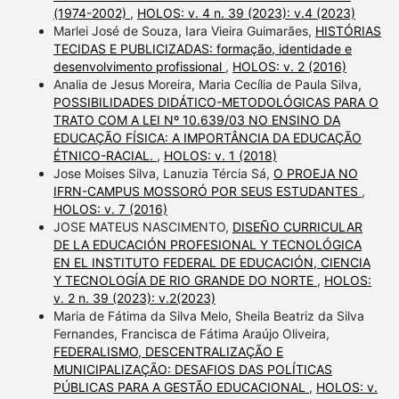
(1974-2002)
,
HOLOS: v. 4 n. 39 (2023): v.4 (2023)
Marlei José de Souza, Iara Vieira Guimarães,
HISTÓRIAS
TECIDAS E PUBLICIZADAS: formação, identidade e
desenvolvimento profissional
,
HOLOS: v. 2 (2016)
Analia de Jesus Moreira, Maria Cecília de Paula Silva,
POSSIBILIDADES DIDÁTICO-METODOLÓGICAS PARA O
TRATO COM A LEI Nº 10.639/03 NO ENSINO DA
EDUCAÇÃO FÍSICA: A IMPORTÂNCIA DA EDUCAÇÃO
ÉTNICO-RACIAL.
,
HOLOS: v. 1 (2018)
Jose Moises Silva, Lanuzia Tércia Sá,
O PROEJA NO
IFRN-CAMPUS MOSSORÓ POR SEUS ESTUDANTES
,
HOLOS: v. 7 (2016)
JOSE MATEUS NASCIMENTO,
DISEÑO CURRICULAR
DE LA EDUCACIÓN PROFESIONAL Y TECNOLÓGICA
EN EL INSTITUTO FEDERAL DE EDUCACIÓN, CIENCIA
Y TECNOLOGÍA DE RIO GRANDE DO NORTE
,
HOLOS:
v. 2 n. 39 (2023): v.2(2023)
Maria de Fátima da Silva Melo, Sheila Beatriz da Silva
Fernandes, Francisca de Fátima Araújo Oliveira,
FEDERALISMO, DESCENTRALIZAÇÃO E
MUNICIPALIZAÇÃO: DESAFIOS DAS POLÍTICAS
PÚBLICAS PARA A GESTÃO EDUCACIONAL
,
HOLOS: v.