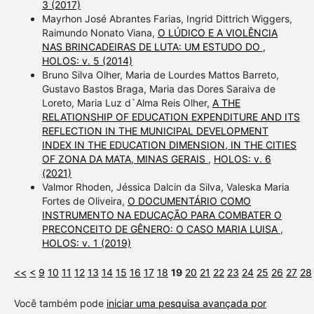
3 (2017)
Mayrhon José Abrantes Farias, Ingrid Dittrich Wiggers,
Raimundo Nonato Viana,
O LÚDICO E A VIOLÊNCIA
NAS BRINCADEIRAS DE LUTA: UM ESTUDO DO
,
HOLOS: v. 5 (2014)
Bruno Silva Olher, Maria de Lourdes Mattos Barreto,
Gustavo Bastos Braga, Maria das Dores Saraiva de
Loreto, Maria Luz d`Alma Reis Olher,
A THE
RELATIONSHIP OF EDUCATION EXPENDITURE AND ITS
REFLECTION IN THE MUNICIPAL DEVELOPMENT
INDEX IN THE EDUCATION DIMENSION, IN THE CITIES
OF ZONA DA MATA, MINAS GERAIS
,
HOLOS: v. 6
(2021)
Valmor Rhoden, Jéssica Dalcin da Silva, Valeska Maria
Fortes de Oliveira,
O DOCUMENTÁRIO COMO
INSTRUMENTO NA EDUCAÇÃO PARA COMBATER O
PRECONCEITO DE GÊNERO: O CASO MARIA LUISA
,
HOLOS: v. 1 (2019)
<<
<
9
10
11
12
13
14
15
16
17
18
19
20
21
22
23
24
25
26
27
28
Você também pode
iniciar uma pesquisa avançada por