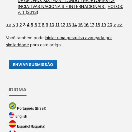
DE GÊNERO: SISTEMATIZANDO TRAJETÓRIAS DE
INCIATIVAS NACIONAIS E INTERNACIONAIS
,
HOLOS:
v. 1 (2013)
<<
<
1
2
3
4
5
6
7
8
9
10
11
12
13
14
15
16
17
18
19
20
>
>>
Você também pode
iniciar uma pesquisa avançada por
similaridade
para este artigo.
ENVIAR SUBMISSÃO
IDIOMA
Português (Brasil)
English
Español (España)