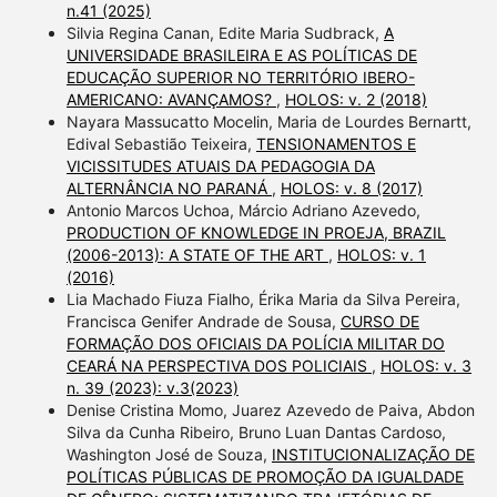
n.41 (2025)
Silvia Regina Canan, Edite Maria Sudbrack,
A
UNIVERSIDADE BRASILEIRA E AS POLÍTICAS DE
EDUCAÇÃO SUPERIOR NO TERRITÓRIO IBERO-
AMERICANO: AVANÇAMOS?
,
HOLOS: v. 2 (2018)
Nayara Massucatto Mocelin, Maria de Lourdes Bernartt,
Edival Sebastião Teixeira,
TENSIONAMENTOS E
VICISSITUDES ATUAIS DA PEDAGOGIA DA
ALTERNÂNCIA NO PARANÁ
,
HOLOS: v. 8 (2017)
Antonio Marcos Uchoa, Márcio Adriano Azevedo,
PRODUCTION OF KNOWLEDGE IN PROEJA, BRAZIL
(2006-2013): A STATE OF THE ART
,
HOLOS: v. 1
(2016)
Lia Machado Fiuza Fialho, Érika Maria da Silva Pereira,
Francisca Genifer Andrade de Sousa,
CURSO DE
FORMAÇÃO DOS OFICIAIS DA POLÍCIA MILITAR DO
CEARÁ NA PERSPECTIVA DOS POLICIAIS
,
HOLOS: v. 3
n. 39 (2023): v.3(2023)
Denise Cristina Momo, Juarez Azevedo de Paiva, Abdon
Silva da Cunha Ribeiro, Bruno Luan Dantas Cardoso,
Washington José de Souza,
INSTITUCIONALIZAÇÃO DE
POLÍTICAS PÚBLICAS DE PROMOÇÃO DA IGUALDADE