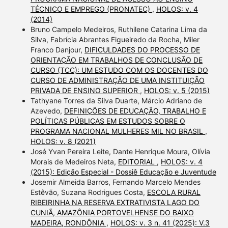
TÉCNICO E EMPREGO (PRONATEC)
,
HOLOS: v. 4
(2014)
Bruno Campelo Medeiros, Ruthilene Catarina Lima da
Silva, Fabrícia Abrantes Figueiredo da Rocha, Miler
Franco Danjour,
DIFICULDADES DO PROCESSO DE
ORIENTAÇÃO EM TRABALHOS DE CONCLUSÃO DE
CURSO (TCC): UM ESTUDO COM OS DOCENTES DO
CURSO DE ADMINISTRAÇÃO DE UMA INSTITUIÇÃO
PRIVADA DE ENSINO SUPERIOR
,
HOLOS: v. 5 (2015)
Tathyane Torres da Silva Duarte, Márcio Adriano de
Azevedo,
DEFINIÇÕES DE EDUCAÇÃO, TRABALHO E
POLÍTICAS PÚBLICAS EM ESTUDOS SOBRE O
PROGRAMA NACIONAL MULHERES MIL NO BRASIL
,
HOLOS: v. 8 (2021)
José Yvan Pereira Leite, Dante Henrique Moura, Olívia
Morais de Medeiros Neta,
EDITORIAL
,
HOLOS: v. 4
(2015): Edição Especial - Dossiê Educação e Juventude
Josemir Almeida Barros, Fernando Marcelo Mendes
Estêvão, Suzana Rodrigues Costa,
ESCOLA RURAL
RIBEIRINHA NA RESERVA EXTRATIVISTA LAGO DO
CUNIÃ, AMAZÔNIA PORTOVELHENSE DO BAIXO
MADEIRA, RONDÔNIA
,
HOLOS: v. 3 n. 41 (2025): V.3