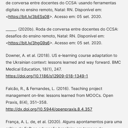
de conversa entre docentes do CCSA: usando ferramentas
digitais no ensino remoto, Natal: RN. Disponível em:
<
https://bit.ly/3bESs08
>. Acesso em: 05 set. 2020.
______. (2020b). Roda de conversa entre docentes do CCSA:
desafios do ensino remoto, Natal: RN. Disponível em:
<
https://bit.ly/3hgG9s6
>. Acesso em: 05 set. 2020.
Downer, A. et al. (2018). US e-learning course adaptation to
the Ukrainian context: lessons learned and way forward. BMC
Medical Education, 18(1), 247.
https://doi.org/10.1186/s12909-018-1349-1
Falcão, R., & Fernandes, L. (2016). Teaching project
management on-line: lessons learned from MOOCs. Open
Praxis, 8(4), 351–358.
http://dx.doi.org/10.5944/openpraxis.8.4.357
França, A. L. de, et al. (2020). Alguns apontamentos para uma