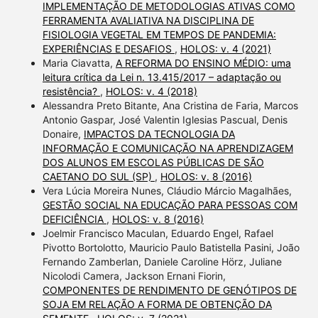
IMPLEMENTAÇÃO DE METODOLOGIAS ATIVAS COMO
FERRAMENTA AVALIATIVA NA DISCIPLINA DE
FISIOLOGIA VEGETAL EM TEMPOS DE PANDEMIA:
EXPERIÊNCIAS E DESAFIOS
,
HOLOS: v. 4 (2021)
Maria Ciavatta,
A REFORMA DO ENSINO MÉDIO: uma
leitura crítica da Lei n. 13.415/2017 – adaptação ou
resistência?
,
HOLOS: v. 4 (2018)
Alessandra Preto Bitante, Ana Cristina de Faria, Marcos
Antonio Gaspar, José Valentin Iglesias Pascual, Denis
Donaire,
IMPACTOS DA TECNOLOGIA DA
INFORMAÇÃO E COMUNICAÇÃO NA APRENDIZAGEM
DOS ALUNOS EM ESCOLAS PÚBLICAS DE SÃO
CAETANO DO SUL (SP)
,
HOLOS: v. 8 (2016)
Vera Lúcia Moreira Nunes, Cláudio Márcio Magalhães,
GESTÃO SOCIAL NA EDUCAÇÃO PARA PESSOAS COM
DEFICIÊNCIA
,
HOLOS: v. 8 (2016)
Joelmir Francisco Maculan, Eduardo Engel, Rafael
Pivotto Bortolotto, Mauricio Paulo Batistella Pasini, João
Fernando Zamberlan, Daniele Caroline Hörz, Juliane
Nicolodi Camera, Jackson Ernani Fiorin,
COMPONENTES DE RENDIMENTO DE GENÓTIPOS DE
SOJA EM RELAÇÃO A FORMA DE OBTENÇÃO DA