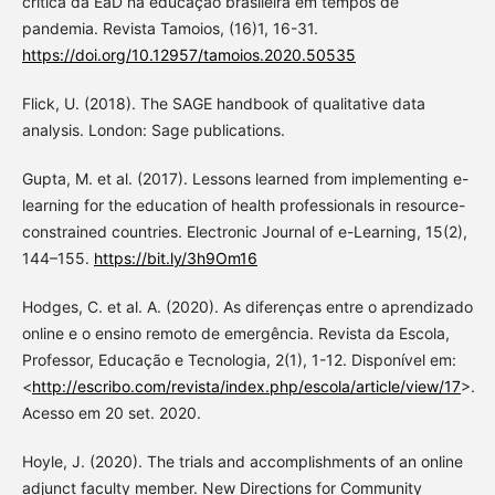
crítica da EaD na educação brasileira em tempos de
pandemia. Revista Tamoios, (16)1, 16-31.
https://doi.org/10.12957/tamoios.2020.50535
Flick, U. (2018). The SAGE handbook of qualitative data
analysis. London: Sage publications.
Gupta, M. et al. (2017). Lessons learned from implementing e-
learning for the education of health professionals in resource-
constrained countries. Electronic Journal of e-Learning, 15(2),
144–155.
https://bit.ly/3h9Om16
Hodges, C. et al. A. (2020). As diferenças entre o aprendizado
online e o ensino remoto de emergência. Revista da Escola,
Professor, Educação e Tecnologia, 2(1), 1-12. Disponível em:
<
http://escribo.com/revista/index.php/escola/article/view/17
>.
Acesso em 20 set. 2020.
Hoyle, J. (2020). The trials and accomplishments of an online
adjunct faculty member. New Directions for Community