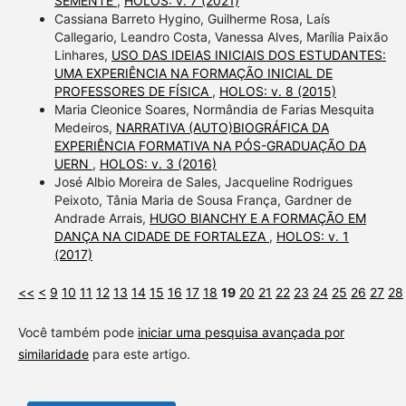
SEMENTE
,
HOLOS: v. 7 (2021)
Cassiana Barreto Hygino, Guilherme Rosa, Laís
Callegario, Leandro Costa, Vanessa Alves, Marília Paixão
Linhares,
USO DAS IDEIAS INICIAIS DOS ESTUDANTES:
UMA EXPERIÊNCIA NA FORMAÇÃO INICIAL DE
PROFESSORES DE FÍSICA
,
HOLOS: v. 8 (2015)
Maria Cleonice Soares, Normândia de Farias Mesquita
Medeiros,
NARRATIVA (AUTO)BIOGRÁFICA DA
EXPERIÊNCIA FORMATIVA NA PÓS-GRADUAÇÃO DA
UERN
,
HOLOS: v. 3 (2016)
José Albio Moreira de Sales, Jacqueline Rodrigues
Peixoto, Tânia Maria de Sousa França, Gardner de
Andrade Arrais,
HUGO BIANCHY E A FORMAÇÃO EM
DANÇA NA CIDADE DE FORTALEZA
,
HOLOS: v. 1
(2017)
<<
<
9
10
11
12
13
14
15
16
17
18
19
20
21
22
23
24
25
26
27
28
Você também pode
iniciar uma pesquisa avançada por
similaridade
para este artigo.