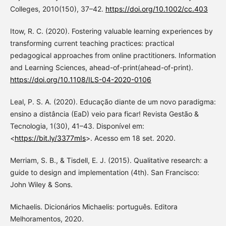
Colleges, 2010(150), 37–42.
https://doi.org/10.1002/cc.403
Itow, R. C. (2020). Fostering valuable learning experiences by
transforming current teaching practices: practical
pedagogical approaches from online practitioners. Information
and Learning Sciences, ahead-of-print(ahead-of-print).
https://doi.org/10.1108/ILS-04-2020-0106
Leal, P. S. A. (2020). Educação diante de um novo paradigma:
ensino a distância (EaD) veio para ficar! Revista Gestão &
Tecnologia, 1(30), 41–43. Disponível em:
<
https://bit.ly/3377mIs
>. Acesso em 18 set. 2020.
Merriam, S. B., & Tisdell, E. J. (2015). Qualitative research: a
guide to design and implementation (4th). San Francisco:
John Wiley & Sons.
Michaelis. Dicionários Michaelis: português. Editora
Melhoramentos, 2020.