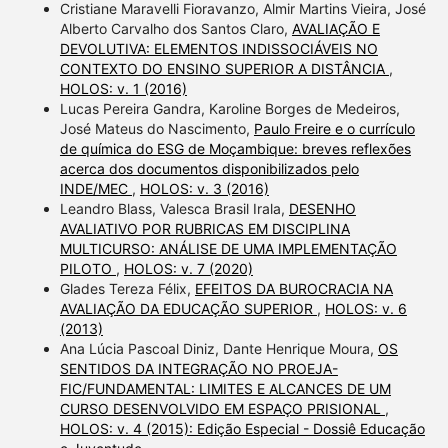
Cristiane Maravelli Fioravanzo, Almir Martins Vieira, José
Alberto Carvalho dos Santos Claro,
AVALIAÇÃO E
DEVOLUTIVA: ELEMENTOS INDISSOCIÁVEIS NO
CONTEXTO DO ENSINO SUPERIOR A DISTÂNCIA
,
HOLOS: v. 1 (2016)
Lucas Pereira Gandra, Karoline Borges de Medeiros,
José Mateus do Nascimento,
Paulo Freire e o currículo
de química do ESG de Moçambique: breves reflexões
acerca dos documentos disponibilizados pelo
INDE/MEC
,
HOLOS: v. 3 (2016)
Leandro Blass, Valesca Brasil Irala,
DESENHO
AVALIATIVO POR RUBRICAS EM DISCIPLINA
MULTICURSO: ANÁLISE DE UMA IMPLEMENTAÇÃO
PILOTO
,
HOLOS: v. 7 (2020)
Glades Tereza Félix,
EFEITOS DA BUROCRACIA NA
AVALIAÇÃO DA EDUCAÇÃO SUPERIOR
,
HOLOS: v. 6
(2013)
Ana Lúcia Pascoal Diniz, Dante Henrique Moura,
OS
SENTIDOS DA INTEGRAÇÃO NO PROEJA-
FIC/FUNDAMENTAL: LIMITES E ALCANCES DE UM
CURSO DESENVOLVIDO EM ESPAÇO PRISIONAL
,
HOLOS: v. 4 (2015): Edição Especial - Dossiê Educação