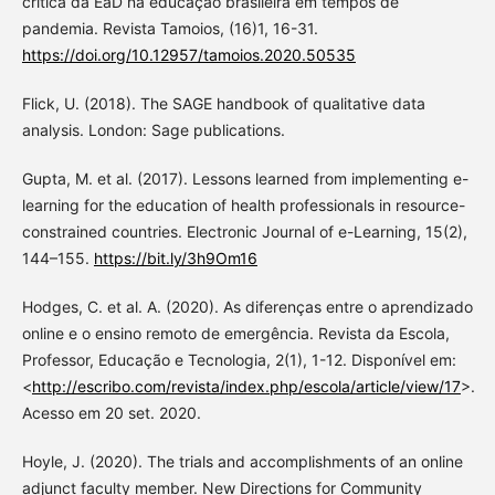
crítica da EaD na educação brasileira em tempos de
pandemia. Revista Tamoios, (16)1, 16-31.
https://doi.org/10.12957/tamoios.2020.50535
Flick, U. (2018). The SAGE handbook of qualitative data
analysis. London: Sage publications.
Gupta, M. et al. (2017). Lessons learned from implementing e-
learning for the education of health professionals in resource-
constrained countries. Electronic Journal of e-Learning, 15(2),
144–155.
https://bit.ly/3h9Om16
Hodges, C. et al. A. (2020). As diferenças entre o aprendizado
online e o ensino remoto de emergência. Revista da Escola,
Professor, Educação e Tecnologia, 2(1), 1-12. Disponível em:
<
http://escribo.com/revista/index.php/escola/article/view/17
>.
Acesso em 20 set. 2020.
Hoyle, J. (2020). The trials and accomplishments of an online
adjunct faculty member. New Directions for Community