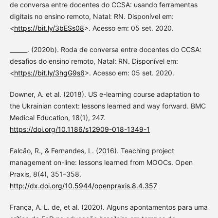
de conversa entre docentes do CCSA: usando ferramentas
digitais no ensino remoto, Natal: RN. Disponível em:
<
https://bit.ly/3bESs08
>. Acesso em: 05 set. 2020.
______. (2020b). Roda de conversa entre docentes do CCSA:
desafios do ensino remoto, Natal: RN. Disponível em:
<
https://bit.ly/3hgG9s6
>. Acesso em: 05 set. 2020.
Downer, A. et al. (2018). US e-learning course adaptation to
the Ukrainian context: lessons learned and way forward. BMC
Medical Education, 18(1), 247.
https://doi.org/10.1186/s12909-018-1349-1
Falcão, R., & Fernandes, L. (2016). Teaching project
management on-line: lessons learned from MOOCs. Open
Praxis, 8(4), 351–358.
http://dx.doi.org/10.5944/openpraxis.8.4.357
França, A. L. de, et al. (2020). Alguns apontamentos para uma