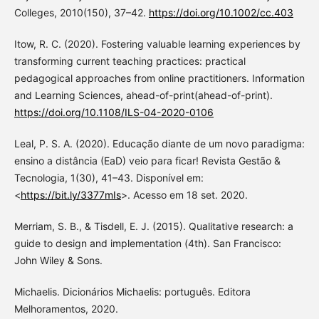
Colleges, 2010(150), 37–42.
https://doi.org/10.1002/cc.403
Itow, R. C. (2020). Fostering valuable learning experiences by
transforming current teaching practices: practical
pedagogical approaches from online practitioners. Information
and Learning Sciences, ahead-of-print(ahead-of-print).
https://doi.org/10.1108/ILS-04-2020-0106
Leal, P. S. A. (2020). Educação diante de um novo paradigma:
ensino a distância (EaD) veio para ficar! Revista Gestão &
Tecnologia, 1(30), 41–43. Disponível em:
<
https://bit.ly/3377mIs
>. Acesso em 18 set. 2020.
Merriam, S. B., & Tisdell, E. J. (2015). Qualitative research: a
guide to design and implementation (4th). San Francisco:
John Wiley & Sons.
Michaelis. Dicionários Michaelis: português. Editora
Melhoramentos, 2020.