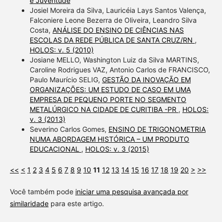
e Juventude
Josiel Moreira da Silva, Lauricéia Lays Santos Valença,
Falconiere Leone Bezerra de Oliveira, Leandro Silva
Costa,
ANÁLISE DO ENSINO DE CIÊNCIAS NAS
ESCOLAS DA REDE PÚBLICA DE SANTA CRUZ/RN
,
HOLOS: v. 5 (2010)
Josiane MELLO, Washington Luiz da Silva MARTINS,
Caroline Rodrigues VAZ, Antonio Carlos de FRANCISCO,
Paulo Maurício SELIG,
GESTÃO DA INOVAÇÃO EM
ORGANIZAÇÕES: UM ESTUDO DE CASO EM UMA
EMPRESA DE PEQUENO PORTE NO SEGMENTO
METALÚRGICO NA CIDADE DE CURITIBA -PR
,
HOLOS:
v. 3 (2013)
Severino Carlos Gomes,
ENSINO DE TRIGONOMETRIA
NUMA ABORDAGEM HISTÓRICA – UM PRODUTO
EDUCACIONAL
,
HOLOS: v. 3 (2015)
<<
<
1
2
3
4
5
6
7
8
9
10
11
12
13
14
15
16
17
18
19
20
>
>>
Você também pode
iniciar uma pesquisa avançada por
similaridade
para este artigo.