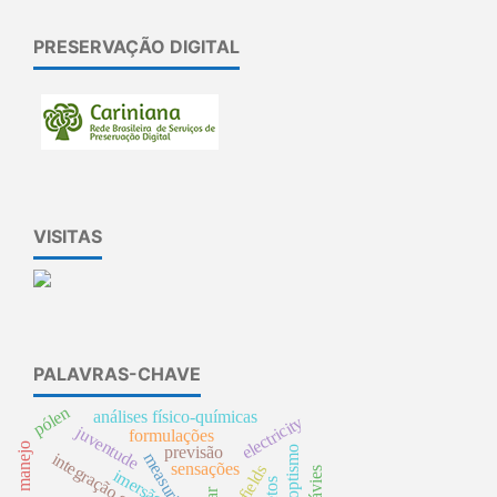
PRESERVAÇÃO DIGITAL
VISITAS
PALAVRAS-CHAVE
pólen
análises físico-químicas
electricity
juventude
formulações
manejo
previsão
panoptismo
measuring
sensações
imersão