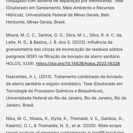
conjugado com sistema de separação por membranas. Tese
(Doutorado em Saneamento, Meio Ambiente e Recursos
Hídricos), Universidade Federal de Minas Gerais, Belo
Horizonte, Minas Gerais, Brasil.
Moura, M. C. C., Santos, G. O., Silva, M. L., Silva, R. A. C. da,
Leite, N. D., & Bastos, J. B. dos S. (2023). Influência da
granulometria das cinzas de incineração de resíduos sólidos
perigosos (RSP) na filtração de lixiviado de aterro sanitário.
HOLOS, 5(39).
https://doi.org/10.15628/holos.2023.16328
Nascentes, A. L. (2013). Tratamento combinado de lixiviado
de aterro sanitário e esgoto doméstico. Tese (Doutorado em
Tecnologia de Processos Químicos e Bioquímicos),
Universidade Federal do Rio de Janeiro, Rio de Janeiro, Rio de
Janeiro, Brasil.
Nika, M. C., Ntaiou, K., Elytis, K., Thomaidi, V. S., Gatidou, G.,
Kalantzi, O. I., & Thomaidis, N. S., et al. (2020). Wide-scope
target analysis of emerging contaminants in landfill leachates