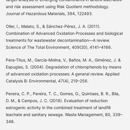
and risk assessment using Risk Quotient methodology.
Journal of Hazardous Materials, 394, 122493.
Oller, I., Malato, S., & Sánchez-Pérez, J. A. (2011).
Combination of Advanced Oxidation Processes and biological
treatments for wastewater decontamination—A review.
Science of The Total Environment, 409(20), 4141–4166.
Pera-Titus, M., Garcı́a-Molina, V., Baños, M. A., Giménez, J. &
Espuglas, S. (2004). Degradation of chlorophenols by means
of advanced oxidation processes: A general review. Applied
Catalysis B: Environmental, 47(4), 219–256.
Pereira, C. P., Pereira, T. C., Gomes, G., Quintaes, B. R., Bila,
D. M., & Campos, J. C. (2018). Evaluation of reduction
estrogenic activity in the combined treatment of landfill
leachate and sanitary sewage. Waste Management, 80, 339–
348.