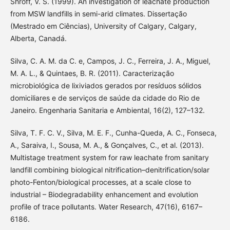
Shroff, V. S. (1999). An investigation of leachate production
from MSW landfills in semi-arid climates. Dissertação
(Mestrado em Ciências), University of Calgary, Calgary,
Alberta, Canadá.
Silva, C. A. M. da C. e, Campos, J. C., Ferreira, J. A., Miguel,
M. A. L., & Quintaes, B. R. (2011). Caracterização
microbiológica de lixiviados gerados por resíduos sólidos
domiciliares e de serviços de saúde da cidade do Rio de
Janeiro. Engenharia Sanitaria e Ambiental, 16(2), 127–132.
Silva, T. F. C. V., Silva, M. E. F., Cunha-Queda, A. C., Fonseca,
A., Saraiva, I., Sousa, M. A., & Gonçalves, C., et al. (2013).
Multistage treatment system for raw leachate from sanitary
landfill combining biological nitrification–denitrification/solar
photo-Fenton/biological processes, at a scale close to
industrial – Biodegradability enhancement and evolution
profile of trace pollutants. Water Research, 47(16), 6167–
6186.