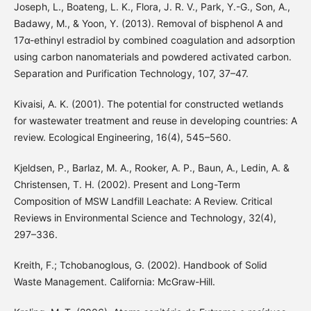
Joseph, L., Boateng, L. K., Flora, J. R. V., Park, Y.-G., Son, A.,
Badawy, M., & Yoon, Y. (2013). Removal of bisphenol A and
17α-ethinyl estradiol by combined coagulation and adsorption
using carbon nanomaterials and powdered activated carbon.
Separation and Purification Technology, 107, 37–47.
Kivaisi, A. K. (2001). The potential for constructed wetlands
for wastewater treatment and reuse in developing countries: A
review. Ecological Engineering, 16(4), 545–560.
Kjeldsen, P., Barlaz, M. A., Rooker, A. P., Baun, A., Ledin, A. &
Christensen, T. H. (2002). Present and Long-Term
Composition of MSW Landfill Leachate: A Review. Critical
Reviews in Environmental Science and Technology, 32(4),
297–336.
Kreith, F.; Tchobanoglous, G. (2002). Handbook of Solid
Waste Management. California: McGraw-Hill.