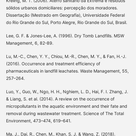
Kreling, M. T. (2006). Aterro sanitário da Extrema e resíduos
sólidos urbanos domiciliares: percepção dos moradores.
Dissertação (Mestrado em Geografia), Universidade Federal
do Rio Grande do Sul, Porto Alegre, Rio Grande do Sul, Brasil.
Lee, G. F. & Jones-Lee, A. (1996). Dry Tomb Landfills. MSW
Management, 6, 82-89.
Lu, M.-C., Chen, Y. Y., Chiou, M.-R., Chen, M. Y., & Fan, H.-J.
(2016). Occurrence and treatment efficiency of
pharmaceuticals in landfill leachates. Waste Management, 55,
257–264.
Luo, Y., Guo, W., Ngo, H. H., Nghiem, L. D., Hai, F. I. Zhang, J.
& Liang, S. et al. (2014). A review on the occurrence of
micropollutants in the aquatic environment and their fate and
removal during wastewater treatment. Science of The Total
Environment, 473–474, 619–641.
Ma, J., Dai, R., Chen, M., Khan, S. J. & Wang, Z. (2018).