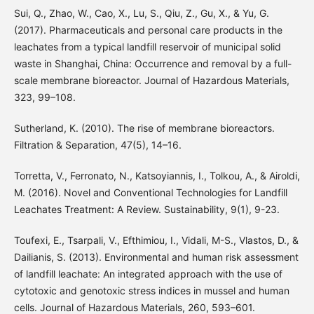
Sui, Q., Zhao, W., Cao, X., Lu, S., Qiu, Z., Gu, X., & Yu, G.
(2017). Pharmaceuticals and personal care products in the
leachates from a typical landfill reservoir of municipal solid
waste in Shanghai, China: Occurrence and removal by a full-
scale membrane bioreactor. Journal of Hazardous Materials,
323, 99–108.
Sutherland, K. (2010). The rise of membrane bioreactors.
Filtration & Separation, 47(5), 14–16.
Torretta, V., Ferronato, N., Katsoyiannis, I., Tolkou, A., & Airoldi,
M. (2016). Novel and Conventional Technologies for Landfill
Leachates Treatment: A Review. Sustainability, 9(1), 9-23.
Toufexi, E., Tsarpali, V., Efthimiou, I., Vidali, M-S., Vlastos, D., &
Dailianis, S. (2013). Environmental and human risk assessment
of landfill leachate: An integrated approach with the use of
cytotoxic and genotoxic stress indices in mussel and human
cells. Journal of Hazardous Materials, 260, 593–601.