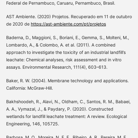
Federal de Pernambuco, Caruaru, Pernambuco, Brasil.
AST Ambiente. (2020) Projetos. Recuperado em 11 de outubro
de 2020 de
https://ast-ambiente.com/pt/projetos
Baderna, D., Maggioni, S., Boriani, E., Gemma, S., Molteni, M.,
Lombardo, A., & Colombo, A. et al. (2011). A combined
approach to investigate the toxicity of an industrial landfill’s
leachate: Chemical analyses, risk assessment and in vitro
assays. Environmental Research, 111(4), 603–613.
Baker, R. W. (2004). Membrane technology and applications.
California: McGraw-Hill.
Bakhshoodeh, R., Alavi, N., Oldham, C., Santos, R. M., Babaei,
A. A., Vymazal, J., & Paydary, P. (2020). Constructed
wetlands for landfill leachate treatment: A review. Ecological
Engineering, 146, 105725.
Barbosa, M. O., Moreira, N. F. F., Ribeiro, A. R., Pereira, M. F.