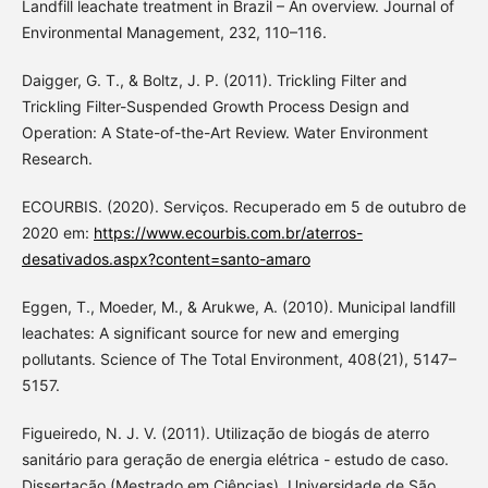
Landfill leachate treatment in Brazil – An overview. Journal of
Environmental Management, 232, 110–116.
Daigger, G. T., & Boltz, J. P. (2011). Trickling Filter and
Trickling Filter-Suspended Growth Process Design and
Operation: A State-of-the-Art Review. Water Environment
Research.
ECOURBIS. (2020). Serviços. Recuperado em 5 de outubro de
2020 em:
https://www.ecourbis.com.br/aterros-
desativados.aspx?content=santo-amaro
Eggen, T., Moeder, M., & Arukwe, A. (2010). Municipal landfill
leachates: A significant source for new and emerging
pollutants. Science of The Total Environment, 408(21), 5147–
5157.
Figueiredo, N. J. V. (2011). Utilização de biogás de aterro
sanitário para geração de energia elétrica - estudo de caso.
Dissertação (Mestrado em Ciências), Universidade de São