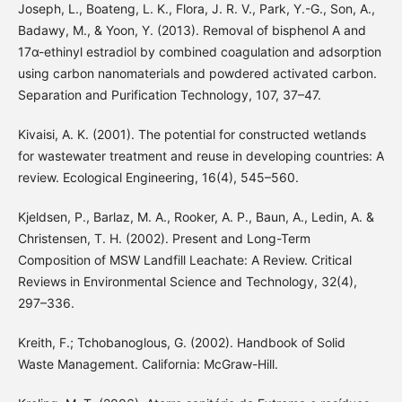
Joseph, L., Boateng, L. K., Flora, J. R. V., Park, Y.-G., Son, A.,
Badawy, M., & Yoon, Y. (2013). Removal of bisphenol A and
17α-ethinyl estradiol by combined coagulation and adsorption
using carbon nanomaterials and powdered activated carbon.
Separation and Purification Technology, 107, 37–47.
Kivaisi, A. K. (2001). The potential for constructed wetlands
for wastewater treatment and reuse in developing countries: A
review. Ecological Engineering, 16(4), 545–560.
Kjeldsen, P., Barlaz, M. A., Rooker, A. P., Baun, A., Ledin, A. &
Christensen, T. H. (2002). Present and Long-Term
Composition of MSW Landfill Leachate: A Review. Critical
Reviews in Environmental Science and Technology, 32(4),
297–336.
Kreith, F.; Tchobanoglous, G. (2002). Handbook of Solid
Waste Management. California: McGraw-Hill.