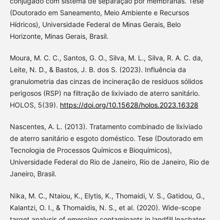
conjugado com sistema de separação por membranas. Tese
(Doutorado em Saneamento, Meio Ambiente e Recursos
Hídricos), Universidade Federal de Minas Gerais, Belo
Horizonte, Minas Gerais, Brasil.
Moura, M. C. C., Santos, G. O., Silva, M. L., Silva, R. A. C. da,
Leite, N. D., & Bastos, J. B. dos S. (2023). Influência da
granulometria das cinzas de incineração de resíduos sólidos
perigosos (RSP) na filtração de lixiviado de aterro sanitário.
HOLOS, 5(39).
https://doi.org/10.15628/holos.2023.16328
Nascentes, A. L. (2013). Tratamento combinado de lixiviado
de aterro sanitário e esgoto doméstico. Tese (Doutorado em
Tecnologia de Processos Químicos e Bioquímicos),
Universidade Federal do Rio de Janeiro, Rio de Janeiro, Rio de
Janeiro, Brasil.
Nika, M. C., Ntaiou, K., Elytis, K., Thomaidi, V. S., Gatidou, G.,
Kalantzi, O. I., & Thomaidis, N. S., et al. (2020). Wide-scope
target analysis of emerging contaminants in landfill leachates