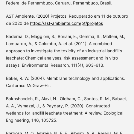
Federal de Pernambuco, Caruaru, Pernambuco, Brasil.
AST Ambiente. (2020) Projetos. Recuperado em 11 de outubro
de 2020 de
https://ast-ambiente.com/pt/projetos
Baderna, D., Maggioni, S., Boriani, E., Gemma, S., Molteni, M.,
Lombardo, A., & Colombo, A. et al. (2011). A combined
approach to investigate the toxicity of an industrial landfill’s
leachate: Chemical analyses, risk assessment and in vitro
assays. Environmental Research, 111(4), 603–613.
Baker, R. W. (2004). Membrane technology and applications.
California: McGraw-Hill.
Bakhshoodeh, R., Alavi, N., Oldham, C., Santos, R. M., Babaei,
A. A., Vymazal, J., & Paydary, P. (2020). Constructed
wetlands for landfill leachate treatment: A review. Ecological
Engineering, 146, 105725.
Barbosa, M. O., Moreira, N. F. F., Ribeiro, A. R., Pereira, M. F.