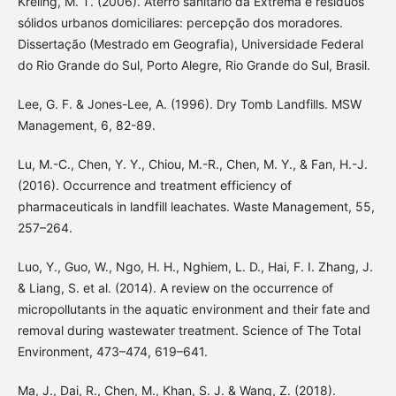
Kreling, M. T. (2006). Aterro sanitário da Extrema e resíduos
sólidos urbanos domiciliares: percepção dos moradores.
Dissertação (Mestrado em Geografia), Universidade Federal
do Rio Grande do Sul, Porto Alegre, Rio Grande do Sul, Brasil.
Lee, G. F. & Jones-Lee, A. (1996). Dry Tomb Landfills. MSW
Management, 6, 82-89.
Lu, M.-C., Chen, Y. Y., Chiou, M.-R., Chen, M. Y., & Fan, H.-J.
(2016). Occurrence and treatment efficiency of
pharmaceuticals in landfill leachates. Waste Management, 55,
257–264.
Luo, Y., Guo, W., Ngo, H. H., Nghiem, L. D., Hai, F. I. Zhang, J.
& Liang, S. et al. (2014). A review on the occurrence of
micropollutants in the aquatic environment and their fate and
removal during wastewater treatment. Science of The Total
Environment, 473–474, 619–641.
Ma, J., Dai, R., Chen, M., Khan, S. J. & Wang, Z. (2018).