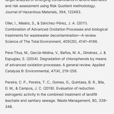
and risk assessment using Risk Quotient methodology.
Journal of Hazardous Materials, 394, 122493.
Oller, I., Malato, S., & Sánchez-Pérez, J. A. (2011).
Combination of Advanced Oxidation Processes and biological
treatments for wastewater decontamination—A review.
Science of The Total Environment, 409(20), 4141–4166.
Pera-Titus, M., Garcı́a-Molina, V., Baños, M. A., Giménez, J. &
Espuglas, S. (2004). Degradation of chlorophenols by means
of advanced oxidation processes: A general review. Applied
Catalysis B: Environmental, 47(4), 219–256.
Pereira, C. P., Pereira, T. C., Gomes, G., Quintaes, B. R., Bila,
D. M., & Campos, J. C. (2018). Evaluation of reduction
estrogenic activity in the combined treatment of landfill
leachate and sanitary sewage. Waste Management, 80, 339–
348.