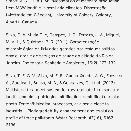
Shroff, V. S. (1999). An investigation of leachate production
from MSW landfills in semi-arid climates. Dissertação
(Mestrado em Ciências), University of Calgary, Calgary,
Alberta, Canadá.
Silva, C. A. M. da C. e, Campos, J. C., Ferreira, J. A., Miguel,
M. A. L., & Quintaes, B. R. (2011). Caracterização
microbiológica de lixiviados gerados por resíduos sólidos
domiciliares e de serviços de saúde da cidade do Rio de
Janeiro. Engenharia Sanitaria e Ambiental, 16(2), 127–132.
Silva, T. F. C. V., Silva, M. E. F., Cunha-Queda, A. C., Fonseca,
A., Saraiva, I., Sousa, M. A., & Gonçalves, C., et al. (2013).
Multistage treatment system for raw leachate from sanitary
landfill combining biological nitrification–denitrification/solar
photo-Fenton/biological processes, at a scale close to
industrial – Biodegradability enhancement and evolution
profile of trace pollutants. Water Research, 47(16), 6167–
6186.