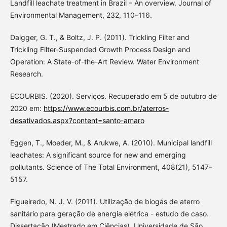
Landfill leachate treatment in Brazil – An overview. Journal of
Environmental Management, 232, 110–116.
Daigger, G. T., & Boltz, J. P. (2011). Trickling Filter and
Trickling Filter-Suspended Growth Process Design and
Operation: A State-of-the-Art Review. Water Environment
Research.
ECOURBIS. (2020). Serviços. Recuperado em 5 de outubro de
2020 em:
https://www.ecourbis.com.br/aterros-
desativados.aspx?content=santo-amaro
Eggen, T., Moeder, M., & Arukwe, A. (2010). Municipal landfill
leachates: A significant source for new and emerging
pollutants. Science of The Total Environment, 408(21), 5147–
5157.
Figueiredo, N. J. V. (2011). Utilização de biogás de aterro
sanitário para geração de energia elétrica - estudo de caso.
Dissertação (Mestrado em Ciências), Universidade de São