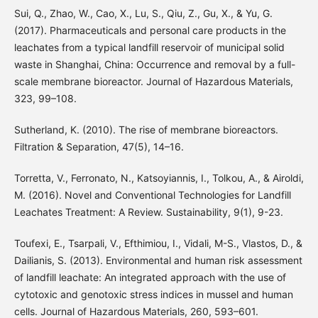
Sui, Q., Zhao, W., Cao, X., Lu, S., Qiu, Z., Gu, X., & Yu, G.
(2017). Pharmaceuticals and personal care products in the
leachates from a typical landfill reservoir of municipal solid
waste in Shanghai, China: Occurrence and removal by a full-
scale membrane bioreactor. Journal of Hazardous Materials,
323, 99–108.
Sutherland, K. (2010). The rise of membrane bioreactors.
Filtration & Separation, 47(5), 14–16.
Torretta, V., Ferronato, N., Katsoyiannis, I., Tolkou, A., & Airoldi,
M. (2016). Novel and Conventional Technologies for Landfill
Leachates Treatment: A Review. Sustainability, 9(1), 9-23.
Toufexi, E., Tsarpali, V., Efthimiou, I., Vidali, M-S., Vlastos, D., &
Dailianis, S. (2013). Environmental and human risk assessment
of landfill leachate: An integrated approach with the use of
cytotoxic and genotoxic stress indices in mussel and human
cells. Journal of Hazardous Materials, 260, 593–601.