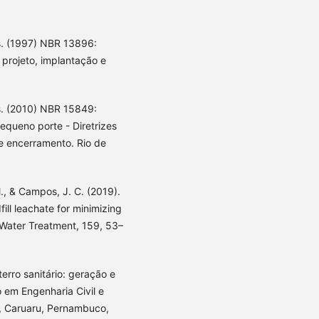
s. (1997) NBR 13896:
 projeto, implantação e
s. (2010) NBR 15849:
pequeno porte - Diretrizes
 e encerramento. Rio de
M., & Campos, J. C. (2019).
ill leachate for minimizing
 Water Treatment, 159, 53–
terro sanitário: geração e
 em Engenharia Civil e
, Caruaru, Pernambuco,