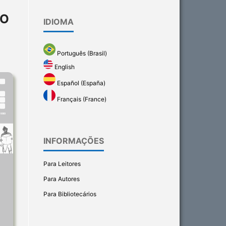
IO
IDIOMA
Português (Brasil)
English
Español (España)
Français (France)
INFORMAÇÕES
Para Leitores
Para Autores
Para Bibliotecários