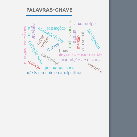
PALAVRAS-CHAVE
apa-araripe
mídias sociais
previsão
magnetic fields
sensações
energias renovávies
pólen
biodigestão
mining
crm social
néctar
biogás
imersão
radiação solar
dejetos
Ímãs
measuring
integração ensino-saúde
instituição de ensino
manejo
sensorial
pedagogia social
práxis docente emancipadora