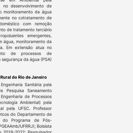
a no desenvolvimento de
no monitoramento da água
amente no cotratamento de
o doméstico com remoção
nto de tratamento terciário
opoluentes emergentes,
m água, monitoramento da
a. Em extensão atua no
mento de processos de
e segurança da água (PSA)
Rural do Rio de Janeiro
Engenharia Sanitária pela
de Pesquisa Saneamento
Engenharia de Processos
cnologia Ambiental) pela
al pela UFSC. Professor
dricos do Departamento de
e do Programa de Pós-
(PGEAAmb/UFRRJ); Bolsista
 2019-2022; Pesquisador