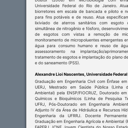
Universidade Federal do Rio de Janeiro. Atu
biorretores em escala de bancada e piloto e 
para fins potáveis e de reuso. Atua especific
lixiviado de aterros sanitários com esgot
simultânea de nitrogênio e fósforo, desenvolvime
de esgotos com vistas a remoção de micr
monitoramento de micropoluentes emergentes e
água para consumo humano e reuso de águ
assessoramento na implantação/aprimora
tratamento de esgotos e implantação do plano d
e do saneamento (PSS).
Alexandre Lioi Nascentes,
Universidade Federal 
Graduação em Engenharia Civil com Ênfase em 
UERJ, Mestrado em Saúde Pública (Linha 
Ambiental) pela ENSP/FIOCRUZ, Doutorado em 
Químicos e Bioquímicos (Linha de Pesquisa Te
UFRJ, Pós-Doutorado em Engenharia Ambient
Adjunto IV da Área de Hidráulica e Recursos Hí
Engenharia da UFRRJ. Docente Permanent
Graduação em Engenharia Agrícola e Ambiental 
FAPERJ JCNE Jovem Cientista do Nosso Estado