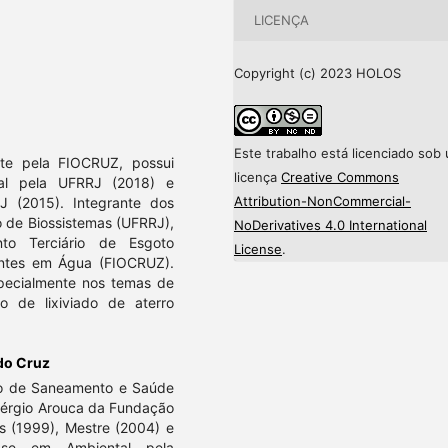
LICENÇA
Copyright (c) 2023 HOLOS
Este trabalho está licenciado sob
te pela FIOCRUZ, possui
licença
Creative Commons
al pela UFRRJ (2018) e
Attribution-NonCommercial-
 (2015). Integrante dos
 de Biossistemas (UFRRJ),
NoDerivatives 4.0 International
to Terciário de Esgoto
License
.
ntes em Água (FIOCRUZ).
specialmente nos temas de
o de lixiviado de aterro
do Cruz
o de Saneamento e Saúde
Sérgio Arouca da Fundação
s (1999), Mestre (2004) e
ase em Ambiental pela