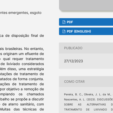
entes emergentes, esgoto
PDF
PDF (ENGLISH)
ca de disposição final de
PUBLICADO
is brasileiras. No entanto,
os originam um efluente de
 qual requer tratamento
27/12/2023
de lixiviado considerados
lém disso, uma estratégia
stações de tratamento de
ratados de forma conjunta.
COMO CITAR
tações de tratamento de
 por objetivo a remoção de
templando os chamados
Pereira, B. C., Oliveira, J. L. da M.,
balho se propõe a discutir
Nascentes, A. L. (2023). DISCUSSÕ
o de aterro sanitário, com
SOBRE AS ALTERNATIVAS D
Muitas das técnicas de
TRATAMENTO DE LIXIVIADO D