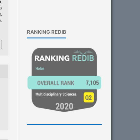
L
S
.
).
4
RANKING REDIB