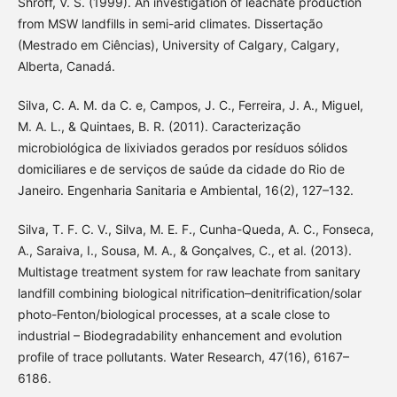
Shroff, V. S. (1999). An investigation of leachate production
from MSW landfills in semi-arid climates. Dissertação
(Mestrado em Ciências), University of Calgary, Calgary,
Alberta, Canadá.
Silva, C. A. M. da C. e, Campos, J. C., Ferreira, J. A., Miguel,
M. A. L., & Quintaes, B. R. (2011). Caracterização
microbiológica de lixiviados gerados por resíduos sólidos
domiciliares e de serviços de saúde da cidade do Rio de
Janeiro. Engenharia Sanitaria e Ambiental, 16(2), 127–132.
Silva, T. F. C. V., Silva, M. E. F., Cunha-Queda, A. C., Fonseca,
A., Saraiva, I., Sousa, M. A., & Gonçalves, C., et al. (2013).
Multistage treatment system for raw leachate from sanitary
landfill combining biological nitrification–denitrification/solar
photo-Fenton/biological processes, at a scale close to
industrial – Biodegradability enhancement and evolution
profile of trace pollutants. Water Research, 47(16), 6167–
6186.