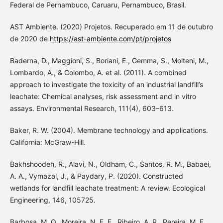
Federal de Pernambuco, Caruaru, Pernambuco, Brasil.
AST Ambiente. (2020) Projetos. Recuperado em 11 de outubro
de 2020 de
https://ast-ambiente.com/pt/projetos
Baderna, D., Maggioni, S., Boriani, E., Gemma, S., Molteni, M.,
Lombardo, A., & Colombo, A. et al. (2011). A combined
approach to investigate the toxicity of an industrial landfill’s
leachate: Chemical analyses, risk assessment and in vitro
assays. Environmental Research, 111(4), 603–613.
Baker, R. W. (2004). Membrane technology and applications.
California: McGraw-Hill.
Bakhshoodeh, R., Alavi, N., Oldham, C., Santos, R. M., Babaei,
A. A., Vymazal, J., & Paydary, P. (2020). Constructed
wetlands for landfill leachate treatment: A review. Ecological
Engineering, 146, 105725.
Barbosa, M. O., Moreira, N. F. F., Ribeiro, A. R., Pereira, M. F.