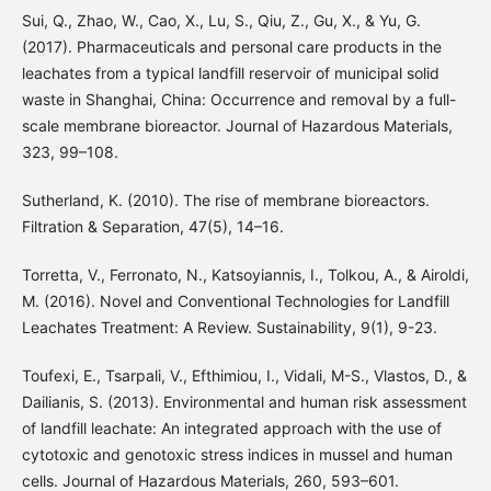
Sui, Q., Zhao, W., Cao, X., Lu, S., Qiu, Z., Gu, X., & Yu, G.
(2017). Pharmaceuticals and personal care products in the
leachates from a typical landfill reservoir of municipal solid
waste in Shanghai, China: Occurrence and removal by a full-
scale membrane bioreactor. Journal of Hazardous Materials,
323, 99–108.
Sutherland, K. (2010). The rise of membrane bioreactors.
Filtration & Separation, 47(5), 14–16.
Torretta, V., Ferronato, N., Katsoyiannis, I., Tolkou, A., & Airoldi,
M. (2016). Novel and Conventional Technologies for Landfill
Leachates Treatment: A Review. Sustainability, 9(1), 9-23.
Toufexi, E., Tsarpali, V., Efthimiou, I., Vidali, M-S., Vlastos, D., &
Dailianis, S. (2013). Environmental and human risk assessment
of landfill leachate: An integrated approach with the use of
cytotoxic and genotoxic stress indices in mussel and human
cells. Journal of Hazardous Materials, 260, 593–601.