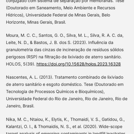
conjugado com sistema de separação por membranas. Tese
(Doutorado em Saneamento, Meio Ambiente e Recursos
Hídricos), Universidade Federal de Minas Gerais, Belo
Horizonte, Minas Gerais, Brasil.
Moura, M. C. C., Santos, G. O., Silva, M. L., Silva, R. A. C. da,
Leite, N. D., & Bastos, J. B. dos S. (2023). Influência da
granulometria das cinzas de incineração de resíduos sólidos
perigosos (RSP) na filtração de lixiviado de aterro sanitário.
HOLOS, 5(39).
https://doi.org/10.15628/holos.2023.16328
Nascentes, A. L. (2013). Tratamento combinado de lixiviado
de aterro sanitário e esgoto doméstico. Tese (Doutorado em
Tecnologia de Processos Químicos e Bioquímicos),
Universidade Federal do Rio de Janeiro, Rio de Janeiro, Rio de
Janeiro, Brasil.
Nika, M. C., Ntaiou, K., Elytis, K., Thomaidi, V. S., Gatidou, G.,
Kalantzi, O. I., & Thomaidis, N. S., et al. (2020). Wide-scope
target analysis of emerging contaminants in landfill leachates