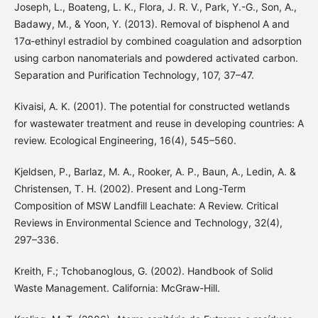
Joseph, L., Boateng, L. K., Flora, J. R. V., Park, Y.-G., Son, A.,
Badawy, M., & Yoon, Y. (2013). Removal of bisphenol A and
17α-ethinyl estradiol by combined coagulation and adsorption
using carbon nanomaterials and powdered activated carbon.
Separation and Purification Technology, 107, 37–47.
Kivaisi, A. K. (2001). The potential for constructed wetlands
for wastewater treatment and reuse in developing countries: A
review. Ecological Engineering, 16(4), 545–560.
Kjeldsen, P., Barlaz, M. A., Rooker, A. P., Baun, A., Ledin, A. &
Christensen, T. H. (2002). Present and Long-Term
Composition of MSW Landfill Leachate: A Review. Critical
Reviews in Environmental Science and Technology, 32(4),
297–336.
Kreith, F.; Tchobanoglous, G. (2002). Handbook of Solid
Waste Management. California: McGraw-Hill.