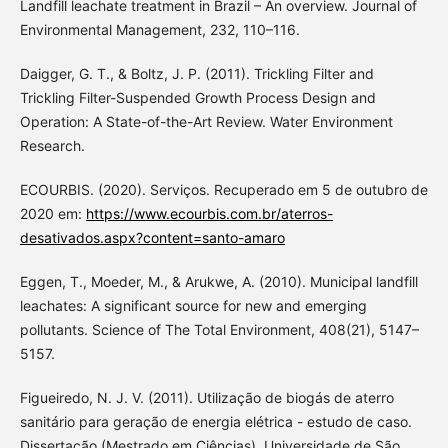
Landfill leachate treatment in Brazil – An overview. Journal of
Environmental Management, 232, 110–116.
Daigger, G. T., & Boltz, J. P. (2011). Trickling Filter and
Trickling Filter-Suspended Growth Process Design and
Operation: A State-of-the-Art Review. Water Environment
Research.
ECOURBIS. (2020). Serviços. Recuperado em 5 de outubro de
2020 em:
https://www.ecourbis.com.br/aterros-
desativados.aspx?content=santo-amaro
Eggen, T., Moeder, M., & Arukwe, A. (2010). Municipal landfill
leachates: A significant source for new and emerging
pollutants. Science of The Total Environment, 408(21), 5147–
5157.
Figueiredo, N. J. V. (2011). Utilização de biogás de aterro
sanitário para geração de energia elétrica - estudo de caso.
Dissertação (Mestrado em Ciências), Universidade de São