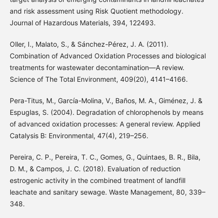
and risk assessment using Risk Quotient methodology.
Journal of Hazardous Materials, 394, 122493.
Oller, I., Malato, S., & Sánchez-Pérez, J. A. (2011).
Combination of Advanced Oxidation Processes and biological
treatments for wastewater decontamination—A review.
Science of The Total Environment, 409(20), 4141–4166.
Pera-Titus, M., Garcı́a-Molina, V., Baños, M. A., Giménez, J. &
Espuglas, S. (2004). Degradation of chlorophenols by means
of advanced oxidation processes: A general review. Applied
Catalysis B: Environmental, 47(4), 219–256.
Pereira, C. P., Pereira, T. C., Gomes, G., Quintaes, B. R., Bila,
D. M., & Campos, J. C. (2018). Evaluation of reduction
estrogenic activity in the combined treatment of landfill
leachate and sanitary sewage. Waste Management, 80, 339–
348.