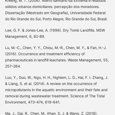
Kreling, M. T. (2006). Aterro sanitário da Extrema e resíduos
sólidos urbanos domiciliares: percepção dos moradores.
Dissertação (Mestrado em Geografia), Universidade Federal
do Rio Grande do Sul, Porto Alegre, Rio Grande do Sul, Brasil.
Lee, G. F. & Jones-Lee, A. (1996). Dry Tomb Landfills. MSW
Management, 6, 82-89.
Lu, M.-C., Chen, Y. Y., Chiou, M.-R., Chen, M. Y., & Fan, H.-J.
(2016). Occurrence and treatment efficiency of
pharmaceuticals in landfill leachates. Waste Management, 55,
257–264.
Luo, Y., Guo, W., Ngo, H. H., Nghiem, L. D., Hai, F. I. Zhang, J.
& Liang, S. et al. (2014). A review on the occurrence of
micropollutants in the aquatic environment and their fate and
removal during wastewater treatment. Science of The Total
Environment, 473–474, 619–641.
Ma, J., Dai, R., Chen, M., Khan, S. J. & Wang, Z. (2018).