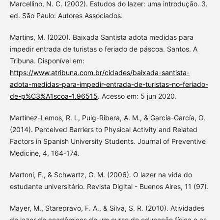
Marcellino, N. C. (2002). Estudos do lazer: uma introdução. 3.
ed. São Paulo: Autores Associados.
Martins, M. (2020). Baixada Santista adota medidas para
impedir entrada de turistas o feriado de páscoa. Santos. A
Tribuna. Disponível em:
https://www.atribuna.com.br/cidades/baixada-santista-
adota-medidas-para-impedir-entrada-de-turistas-no-feriado-
de-p%C3%A1scoa-1.96515
. Acesso em: 5 jun 2020.
Martínez-Lemos, R. I., Puig-Ribera, A. M., & García-García, O.
(2014). Perceived Barriers to Physical Activity and Related
Factors in Spanish University Students. Journal of Preventive
Medicine, 4, 164-174.
Martoni, F., & Schwartz, G. M. (2006). O lazer na vida do
estudante universitário. Revista Digital - Buenos Aires, 11 (97).
Mayer, M., Starepravo, F. A., & Silva, S. R. (2010). Atividades
de lazer de acadêmicos de um curso de educação física e as