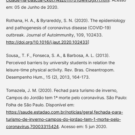
em: 05 de Junho de 2020.
Rothana, H. A., & Byrareddy, S. N. (2020). The epidemiology
and pathogenesis of coronavirus disease (COVID-19)
outbreak. Journal of Autoimmunity, 109, 102433.
http://doi.org/10.1016/j.jaut.2020.102433
]
Sousa,, T. F., Fonseca, S. A., & Barbosa, A. L. (2013).
Perceived barriers by university students in relation the
leisure-time physical activity. Rev. Bras. Cineantropom.
Desempenho Hum., 15 (2), 2013, 164-173.
Tomazela, J. M. (2020). Fechad para turismo de inverno,
Campos do Jordão tem 1ª morte pelo coronavírus. São Paulo:
Folha de São Paulo. Disponível em:
https://saude.estadao.com.br/noticias/geral,fechada-para-
turismo-de-inverno-campos-do-jordao-tem-1-morte-pelo-
coronavirus,70003315424
. Acesso em: 5 jun 2020.