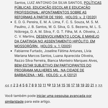
Santos, LUIZ ANTONIO DA SILVA SANTOS,
POLÍTICAS
PÚBLICAS, EDUCAÇÃO ESCOLAR E EDUCAÇÃO
PROFISSIONAL: APONTAMENTOS SOBRE AS
REFORMAS A PARTIR DE 1990
,
HOLOS: v. 2 (2020)
E. D. G. Pereira, E. M. A. Lima, F. C. S. Souza, M. S. M.
Paulino, J. B. Santos, W. G. Silva, G. S. Bezerra, M. L. S.
Nóbrega, D. A. M. Silva, F. G. T. Filha, M. A. Oliveira, J.
C. V. Martins,
DESENVOLVIMENTO LOCAL E MANEJO
DA CAATINGA NO ASSENTAMENTO HIPÓLITO, EM
MOSSORÓ/RN
,
HOLOS: v. 1 (2005)
Fabianne Furtado, Joseline Fátima Antunes, Lívia
Mariana Marcos Santos, Luana Aparecida Oliveira,
Razzo Silva Ferreira, Bianca Monteiro Marques Alves,
BEM-ESTAR SUBJETIVO EM PARTICIPANTES DO
PROGRAMA MULHERES MIL, NA CIDADE DE
BARBACENA - MG
,
HOLOS: v. 4 (2012)
<<
<
2
3
4
5
6
7
8
9
10
11
12
13
14
15
16
17
18
19
20
21
>
>>
Você também pode
iniciar uma pesquisa avançada por
similaridade
para este artigo.