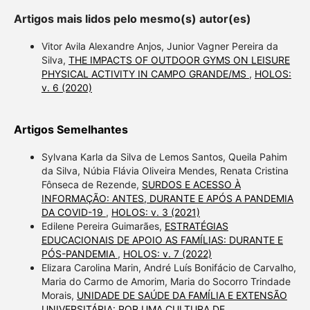
Artigos mais lidos pelo mesmo(s) autor(es)
Vitor Avila Alexandre Anjos, Junior Vagner Pereira da
Silva,
THE IMPACTS OF OUTDOOR GYMS ON LEISURE
PHYSICAL ACTIVITY IN CAMPO GRANDE/MS
,
HOLOS:
v. 6 (2020)
Artigos Semelhantes
Sylvana Karla da Silva de Lemos Santos, Queila Pahim
da Silva, Núbia Flávia Oliveira Mendes, Renata Cristina
Fônseca de Rezende,
SURDOS E ACESSO À
INFORMAÇÃO: ANTES, DURANTE E APÓS A PANDEMIA
DA COVID-19
,
HOLOS: v. 3 (2021)
Edilene Pereira Guimarães,
ESTRATÉGIAS
EDUCACIONAIS DE APOIO AS FAMÍLIAS: DURANTE E
PÓS-PANDEMIA
,
HOLOS: v. 7 (2022)
Elizara Carolina Marin, André Luís Bonifácio de Carvalho,
Maria do Carmo de Amorim, Maria do Socorro Trindade
Morais,
UNIDADE DE SAÚDE DA FAMÍLIA E EXTENSÃO
UNIVERSITÁRIA: POR UMA CULTURA DE