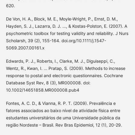
620.
De Von, H. A., Block, M. E., Moyle-Wright, P., Ernst, D. M.,
Hayden, S. J., Lazarra, D. J. …, & Kostas-Polston, E. (2007). A
psychometric toolbox for testing validity and reliability. J Nurs
Scholarsh, 39 (2), 155-164. doi.org/10.1111/j.1547-
5069.2007.00161.x
Edwards, P. J., Roberts, I., Clarke, M. J., Diguiseppi, C.,
Wentz, R., Kwan, I. ... Pratap, S. (2009). Methods to increase
response to postal and electronic questionnaires. Cochrane
Database Syst Rev, 8 (3), MR000008. doi:
10.1002/14651858.MR000008.pub4
Fontes, A. C. D., & Vianna, R. P. T. (2009). Prevalência e
fatores associados ao baixo nível de atividade física entre
estudantes universitários de uma Universidade pública da
região Nordeste – Brasil. Rev Bras Epidemiol, 12 (1), 20-29.