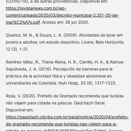
(COVID-19), e dá outras providências. Disponível em:
https://revistanews.com.br/wp-
content/uploads/2020/03/decreto-municipal-2.251-20-de-
mar%C3%A7o.pdf
. Acesso em: 29 jun 2020.
Queiroz, M. N., & Souza, L. K. (2009). Atividades de lazer em
jovens e adultos: um estudo descritivo. Licere, Belo Horizonte,
12 (3), 1-21.
Ramírez-Vélez, R., Triana-Reina, H. R., Carrillo, H. A., & Ramos-
Sepúlveda, J. A. (2016). Percepción de barreras para la
práctica de la actividad física y obesidad abdominal en
universitarios de Colombia. Nutr Hosp, 33 (6), 1317-1323.
Rosa, V. (2020). Prefeito de Gramado recomenda que turistas
não viajem para cidade na páscoa. Gaúchazh Geral.
Disponível em:
https://gauchazh.clicrbs.com.br/geral/noticia/2020/04/prefeito-
de-gramado-recomenda-que-turistas-nao-viajem-para-a-
cidade-na-pascoa-ck8t7i4s201h701qwivi3gx7i.html
. Acesso