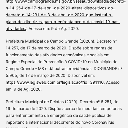
http://www.campogrande.ms.gov.br/sesau/downloads/decreto-
n-14-254-de-17-de-abril-de-2020-altera-dispositivos-do-
decreto-n-14-231-de-3-de-abril-de-2020-que-institui-o-
plano-de-diretrizes-para-o-enfrentamento-da-covid-19-nas-
atividades/
. Acesso em: 9 de Ag. 2020.
Prefeitura Municipal de Campo Grande (2020h). Decreto nº
14.257, de 17 de março de 2020. Dispõe sobre regras de
funcionamento das atividades econômicas e sociais em
Regime Especial de Prevenção à COVID-19 no Município de
Campo Grande - MS e dá outras providências. DIOGRANDE nº
5.905, de 17 de março de 2020. Disponível em:
https://www.legisweb.com.br/legislacao/?id=391110
. Acesso
em: 9 de Ag. 2020.
Prefeitura Municipal de Pelotas (2020). Decreto nº 6.251, de
19 de março de 2020. Dispõe acerca de medidas temporárias
para enfrentamento da emergência de saúde pública de
importância internacional decorrente do novo Coronavírus