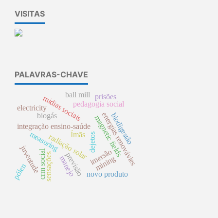
VISITAS
PALAVRAS-CHAVE
ball mill
prisões
mídias sociais
pedagogia social
electricity
energias renovávies
biodigestão
biogás
magnetic fields
integração ensino-saúde
measuring
Ímãs
dejetos
radiação solar
juventude
imersão
crm social
previsão
sensações
mining
manejo
pólen
novo produto