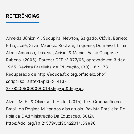
REFERÊNCIAS
Almeida Júnior, A., Sucupira, Newton, Salgado, Clóvis, Barreto
Filho, José, Silva, Maurício Rocha e, Trigueiro, Durmeval, Lima,
Alceu Amoroso, Teixeira, Anísio, & Maciel, Valnir Chagas e
Rubens. (2005). Parecer CFE nº 977/65, aprovado em 3 dez.
1965. Revista Brasileira de Educação, (30), 162-173.
Recuperado de
http://educa.fcc.org.br/scielo.php?
script=sci_arttext&pid=S1413-
24782005000300014&lng=pt&tlng=pt
.
Alves, M. F., & Oliveira, J. F. de. (2015). Pós-Graduação no
Brasil: do Regime Militar aos dias atuais. Revista Brasileira De
Política E Administração Da Educação, 30(2).
https://doi.org/10.21573/vol30n22014.53680