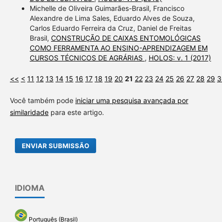
Michelle de Oliveira Guimarães-Brasil, Francisco
Alexandre de Lima Sales, Eduardo Alves de Souza,
Carlos Eduardo Ferreira da Cruz, Daniel de Freitas
Brasil,
CONSTRUÇÃO DE CAIXAS ENTOMOLÓGICAS
COMO FERRAMENTA AO ENSINO-APRENDIZAGEM EM
CURSOS TÉCNICOS DE AGRÁRIAS
,
HOLOS: v. 1 (2017)
<<
<
11
12
13
14
15
16
17
18
19
20
21
22
23
24
25
26
27
28
29
3
Você também pode
iniciar uma pesquisa avançada por
similaridade
para este artigo.
ENVIAR SUBMISSÃO
IDIOMA
Português (Brasil)