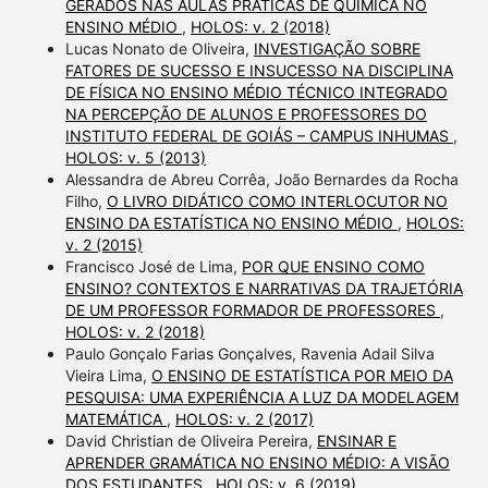
GERADOS NAS AULAS PRÁTICAS DE QUÍMICA NO
ENSINO MÉDIO
,
HOLOS: v. 2 (2018)
Lucas Nonato de Oliveira,
INVESTIGAÇÃO SOBRE
FATORES DE SUCESSO E INSUCESSO NA DISCIPLINA
DE FÍSICA NO ENSINO MÉDIO TÉCNICO INTEGRADO
NA PERCEPÇÃO DE ALUNOS E PROFESSORES DO
INSTITUTO FEDERAL DE GOIÁS – CAMPUS INHUMAS
,
HOLOS: v. 5 (2013)
Alessandra de Abreu Corrêa, João Bernardes da Rocha
Filho,
O LIVRO DIDÁTICO COMO INTERLOCUTOR NO
ENSINO DA ESTATÍSTICA NO ENSINO MÉDIO
,
HOLOS:
v. 2 (2015)
Francisco José de Lima,
POR QUE ENSINO COMO
ENSINO? CONTEXTOS E NARRATIVAS DA TRAJETÓRIA
DE UM PROFESSOR FORMADOR DE PROFESSORES
,
HOLOS: v. 2 (2018)
Paulo Gonçalo Farias Gonçalves, Ravenia Adail Silva
Vieira Lima,
O ENSINO DE ESTATÍSTICA POR MEIO DA
PESQUISA: UMA EXPERIÊNCIA A LUZ DA MODELAGEM
MATEMÁTICA
,
HOLOS: v. 2 (2017)
David Christian de Oliveira Pereira,
ENSINAR E
APRENDER GRAMÁTICA NO ENSINO MÉDIO: A VISÃO
DOS ESTUDANTES
,
HOLOS: v. 6 (2019)