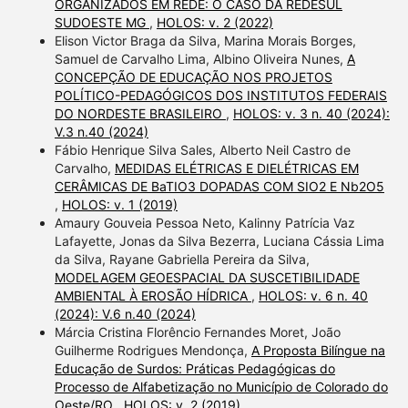
ORGANIZADOS EM REDE: O CASO DA REDESUL
SUDOESTE MG
,
HOLOS: v. 2 (2022)
Elison Victor Braga da Silva, Marina Morais Borges,
Samuel de Carvalho Lima, Albino Oliveira Nunes,
A
CONCEPÇÃO DE EDUCAÇÃO NOS PROJETOS
POLÍTICO-PEDAGÓGICOS DOS INSTITUTOS FEDERAIS
DO NORDESTE BRASILEIRO
,
HOLOS: v. 3 n. 40 (2024):
V.3 n.40 (2024)
Fábio Henrique Silva Sales, Alberto Neil Castro de
Carvalho,
MEDIDAS ELÉTRICAS E DIELÉTRICAS EM
CERÂMICAS DE BaTIO3 DOPADAS COM SIO2 E Nb2O5
,
HOLOS: v. 1 (2019)
Amaury Gouveia Pessoa Neto, Kalinny Patrícia Vaz
Lafayette, Jonas da Silva Bezerra, Luciana Cássia Lima
da Silva, Rayane Gabriella Pereira da Silva,
MODELAGEM GEOESPACIAL DA SUSCETIBILIDADE
AMBIENTAL À EROSÃO HÍDRICA
,
HOLOS: v. 6 n. 40
(2024): V.6 n.40 (2024)
Márcia Cristina Florêncio Fernandes Moret, João
Guilherme Rodrigues Mendonça,
A Proposta Bilíngue na
Educação de Surdos: Práticas Pedagógicas do
Processo de Alfabetização no Município de Colorado do
Oeste/RO
,
HOLOS: v. 2 (2019)