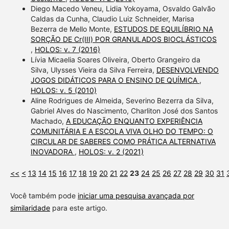
Diego Macedo Veneu, Lidia Yokoyama, Osvaldo Galvão
Caldas da Cunha, Claudio Luiz Schneider, Marisa
Bezerra de Mello Monte,
ESTUDOS DE EQUILÍBRIO NA
SORÇÃO DE Cr(III) POR GRANULADOS BIOCLÁSTICOS
,
HOLOS: v. 7 (2016)
Lívia Micaelia Soares Oliveira, Oberto Grangeiro da
Silva, Ulysses Vieira da Silva Ferreira,
DESENVOLVENDO
JOGOS DIDÁTICOS PARA O ENSINO DE QUÍMICA
,
HOLOS: v. 5 (2010)
Aline Rodrigues de Almeida, Severino Bezerra da Silva,
Gabriel Alves do Nascimento, Charliton José dos Santos
Machado,
A EDUCAÇÃO ENQUANTO EXPERIÊNCIA
COMUNITÁRIA E A ESCOLA VIVA OLHO DO TEMPO: O
CIRCULAR DE SABERES COMO PRÁTICA ALTERNATIVA
INOVADORA
,
HOLOS: v. 2 (2021)
<<
<
13
14
15
16
17
18
19
20
21
22
23
24
25
26
27
28
29
30
31
Você também pode
iniciar uma pesquisa avançada por
similaridade
para este artigo.