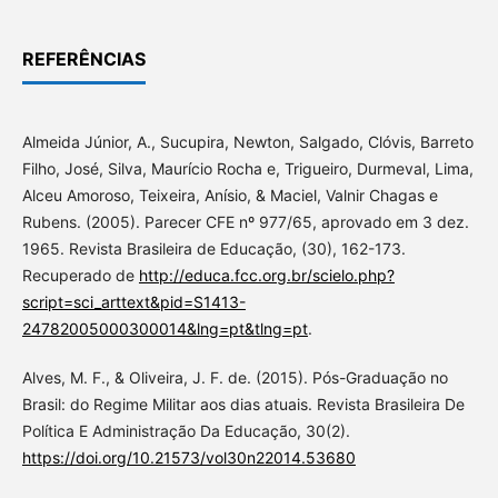
REFERÊNCIAS
Almeida Júnior, A., Sucupira, Newton, Salgado, Clóvis, Barreto
Filho, José, Silva, Maurício Rocha e, Trigueiro, Durmeval, Lima,
Alceu Amoroso, Teixeira, Anísio, & Maciel, Valnir Chagas e
Rubens. (2005). Parecer CFE nº 977/65, aprovado em 3 dez.
1965. Revista Brasileira de Educação, (30), 162-173.
Recuperado de
http://educa.fcc.org.br/scielo.php?
script=sci_arttext&pid=S1413-
24782005000300014&lng=pt&tlng=pt
.
Alves, M. F., & Oliveira, J. F. de. (2015). Pós-Graduação no
Brasil: do Regime Militar aos dias atuais. Revista Brasileira De
Política E Administração Da Educação, 30(2).
https://doi.org/10.21573/vol30n22014.53680