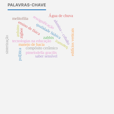
PALAVRAS-CHAVE
Água de chuva
ressignificação
melitofilia
alumina – cobalto
ensino de física
qualidade hídrica
arduino
zigbee
edifícios verticais
sinterização
zabbix
iramuteq.
tecnologias na educação
manejo de bacia
compósito cerâmico
pol[itica
pimelodella gracilis
saber sensível