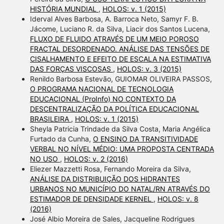
HISTÓRIA MUNDIAL
,
HOLOS: v. 1 (2015)
Iderval Alves Barbosa, A. Barroca Neto, Samyr F. B.
Jácome, Luciano R. da Silva, Liacir dos Santos Lucena,
FLUXO DE FLUIDO ATRAVÉS DE UM MEIO POROSO
FRACTAL DESORDENADO. ANÁLISE DAS TENSÕES DE
CISALHAMENTO E EFEITO DE ESCALA NA ESTIMATIVA
DAS FORÇAS VISCOSAS
,
HOLOS: v. 3 (2015)
Renildo Barbosa Estevão, GUIOMAR OLIVEIRA PASSOS,
O PROGRAMA NACIONAL DE TECNOLOGIA
EDUCACIONAL (ProInfo) NO CONTEXTO DA
DESCENTRALIZAÇÃO DA POLÍTICA EDUCACIONAL
BRASILEIRA
,
HOLOS: v. 1 (2015)
Sheyla Patricia Trindade da Silva Costa, Maria Angélica
Furtado da Cunha,
O ENSINO DA TRANSITIVIDADE
VERBAL NO NÍVEL MÉDIO: UMA PROPOSTA CENTRADA
NO USO
,
HOLOS: v. 2 (2016)
Eliezer Mazzetti Rosa, Fernando Moreira da Silva,
ANÁLISE DA DISTRIBUIÇÃO DOS HIDRANTES
URBANOS NO MUNICÍPIO DO NATAL/RN ATRAVÉS DO
ESTIMADOR DE DENSIDADE KERNEL
,
HOLOS: v. 8
(2016)
José Albio Moreira de Sales, Jacqueline Rodrigues