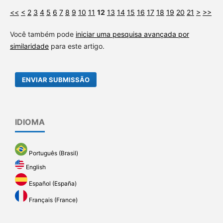
<<
<
2
3
4
5
6
7
8
9
10
11
12
13
14
15
16
17
18
19
20
21
>
>>
Você também pode
iniciar uma pesquisa avançada por
similaridade
para este artigo.
ENVIAR SUBMISSÃO
IDIOMA
Português (Brasil)
English
Español (España)
Français (France)