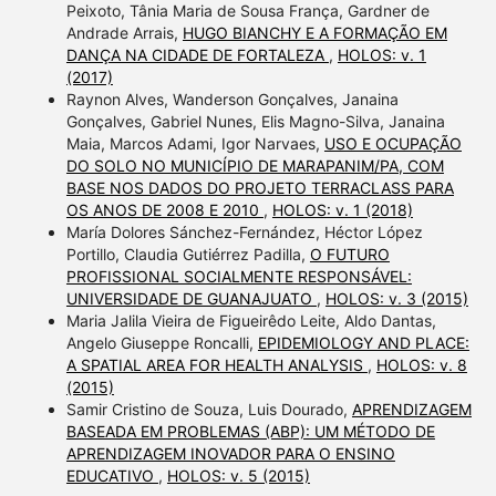
Peixoto, Tânia Maria de Sousa França, Gardner de
Andrade Arrais,
HUGO BIANCHY E A FORMAÇÃO EM
DANÇA NA CIDADE DE FORTALEZA
,
HOLOS: v. 1
(2017)
Raynon Alves, Wanderson Gonçalves, Janaina
Gonçalves, Gabriel Nunes, Elis Magno-Silva, Janaina
Maia, Marcos Adami, Igor Narvaes,
USO E OCUPAÇÃO
DO SOLO NO MUNICÍPIO DE MARAPANIM/PA, COM
BASE NOS DADOS DO PROJETO TERRACLASS PARA
OS ANOS DE 2008 E 2010
,
HOLOS: v. 1 (2018)
María Dolores Sánchez-Fernández, Héctor López
Portillo, Claudia Gutiérrez Padilla,
O FUTURO
PROFISSIONAL SOCIALMENTE RESPONSÁVEL:
UNIVERSIDADE DE GUANAJUATO
,
HOLOS: v. 3 (2015)
Maria Jalila Vieira de Figueirêdo Leite, Aldo Dantas,
Angelo Giuseppe Roncalli,
EPIDEMIOLOGY AND PLACE:
A SPATIAL AREA FOR HEALTH ANALYSIS
,
HOLOS: v. 8
(2015)
Samir Cristino de Souza, Luis Dourado,
APRENDIZAGEM
BASEADA EM PROBLEMAS (ABP): UM MÉTODO DE
APRENDIZAGEM INOVADOR PARA O ENSINO
EDUCATIVO
,
HOLOS: v. 5 (2015)