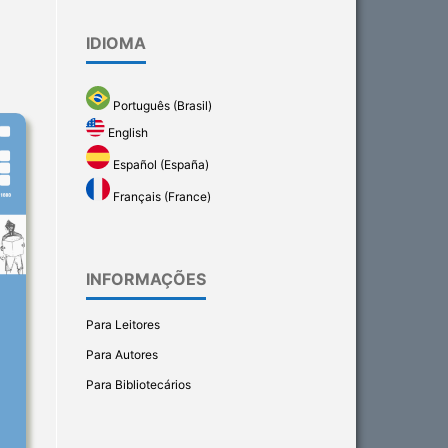
IDIOMA
Português (Brasil)
English
Español (España)
Français (France)
INFORMAÇÕES
Para Leitores
Para Autores
Para Bibliotecários