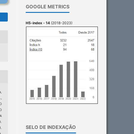
GOOGLE METRICS
H5-index
–
14
(2018-2023)
a,
.,
O
O
A
.
SELO DE INDEXAÇÃO
.
9