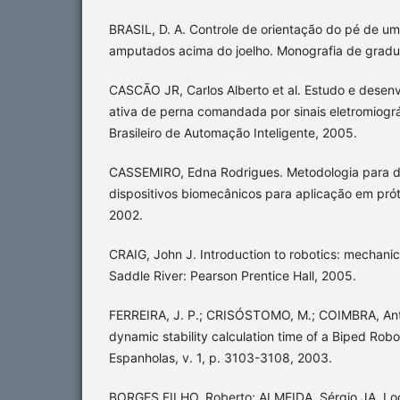
BRASIL, D. A. Controle de orientação do pé de um
amputados acima do joelho. Monografia de gradu
CASCÃO JR, Carlos Alberto et al. Estudo e desen
ativa de perna comandada por sinais eletromiográ
Brasileiro de Automação Inteligente, 2005.
CASSEMIRO, Edna Rodrigues. Metodologia para 
dispositivos biomecânicos para aplicação em pró
2002.
CRAIG, John J. Introduction to robotics: mechani
Saddle River: Pearson Prentice Hall, 2005.
FERREIRA, J. P.; CRISÓSTOMO, M.; COIMBRA, Ant
dynamic stability calculation time of a Biped Rob
Espanholas, v. 1, p. 3103-3108, 2003.
BORGES FILHO, Roberto; ALMEIDA, Sérgio JA. L