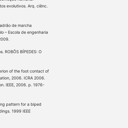
os evolutivos. Arq. ciênc.
padrão de marcha
ulo – Escola de engenharia
2009.
tos. ROBÔS BÍPEDES: O
erion of the foot contact of
ation, 2006. ICRA 2006.
n. IEEE, 2006. p. 1976-
ing pattern for a biped
dings. 1999 IEEE