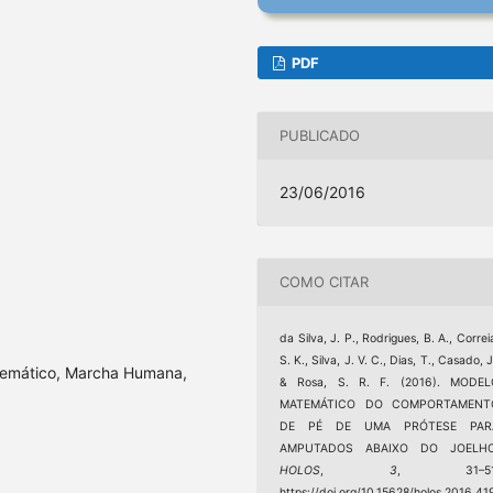
PDF
PUBLICADO
23/06/2016
COMO CITAR
da Silva, J. P., Rodrigues, B. A., Correi
S. K., Silva, J. V. C., Dias, T., Casado, J
temático, Marcha Humana,
& Rosa, S. R. F. (2016). MODEL
MATEMÁTICO DO COMPORTAMENT
DE PÉ DE UMA PRÓTESE PAR
AMPUTADOS ABAIXO DO JOELHO
HOLOS
,
3
, 31–51
https://doi.org/10.15628/holos.2016.41