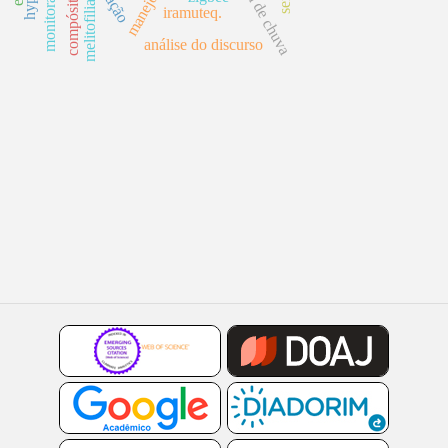
Água de chuva
melitofilia
iramuteq.
análise do discurso