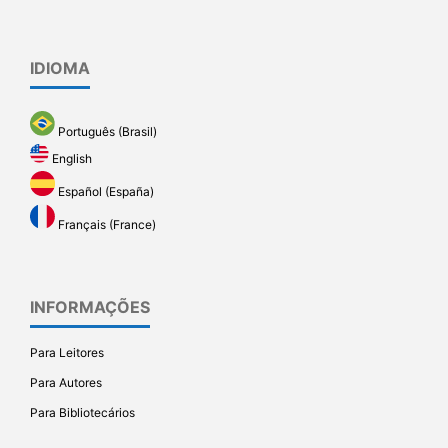
IDIOMA
Português (Brasil)
English
Español (España)
Français (France)
INFORMAÇÕES
Para Leitores
Para Autores
Para Bibliotecários