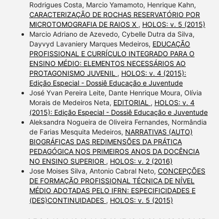
Rodrigues Costa, Marcio Yamamoto, Henrique Kahn,
CARACTERIZAÇÃO DE ROCHAS RESERVATÓRIO POR
MICROTOMOGRAFIA DE RAIOS X
,
HOLOS: v. 5 (2015)
Marcio Adriano de Azevedo, Cybelle Dutra da Silva,
Dayvyd Lavaniery Marques Medeiros,
EDUCAÇÃO
PROFISSIONAL E CURRÍCULO INTEGRADO PARA O
ENSINO MÉDIO: ELEMENTOS NECESSÁRIOS AO
PROTAGONISMO JUVENIL
,
HOLOS: v. 4 (2015):
Edição Especial - Dossiê Educação e Juventude
José Yvan Pereira Leite, Dante Henrique Moura, Olívia
Morais de Medeiros Neta,
EDITORIAL
,
HOLOS: v. 4
(2015): Edição Especial - Dossiê Educação e Juventude
Aleksandra Nogueira de Oliveira Fernandes, Normândia
de Farias Mesquita Medeiros,
NARRATIVAS (AUTO)
BIOGRÁFICAS DAS REDIMENSÕES DA PRÁTICA
PEDAGÓGICA NOS PRIMEIROS ANOS DA DOCÊNCIA
NO ENSINO SUPERIOR
,
HOLOS: v. 2 (2016)
Jose Moises Silva, Antonio Cabral Neto,
CONCEPÇÕES
DE FORMAÇÃO PROFISSIONAL TÉCNICA DE NÍVEL
MÉDIO ADOTADAS PELO IFRN: ESPECIFICIDADES E
(DES)CONTINUIDADES
,
HOLOS: v. 5 (2015)