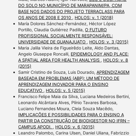
DO SOLO NO MUNICÍPIO DE MARAPANIM/PA, COM
BASE NOS DADOS DO PROJETO TERRACLASS PARA
OS ANOS DE 2008 E 2010
,
HOLOS: v. 1 (2018)
María Dolores Sánchez-Fernández, Héctor López
Portillo, Claudia Gutiérrez Padilla,
O FUTURO
PROFISSIONAL SOCIALMENTE RESPONSÁVEL:
UNIVERSIDADE DE GUANAJUATO
,
HOLOS: v. 3 (2015)
Maria Jalila Vieira de Figueirêdo Leite, Aldo Dantas,
Angelo Giuseppe Roncalli,
EPIDEMIOLOGY AND PLACE:
A SPATIAL AREA FOR HEALTH ANALYSIS
,
HOLOS: v. 8
(2015)
Samir Cristino de Souza, Luis Dourado,
APRENDIZAGEM
BASEADA EM PROBLEMAS (ABP): UM MÉTODO DE
APRENDIZAGEM INOVADOR PARA O ENSINO
EDUCATIVO
,
HOLOS: v. 5 (2015)
Francisco Felipe Maia da Silva, Luciana Medeiros Bertini,
Leonardo Alcântara Alves, Plínio Tavares Barbosa,
Luciano Fernandes Moura, Cleia Souza Macêdo,
IMPLICAÇÕES E POSSIBILIDADES PARA O ENSINO A
PARTIR DA CONSTRUÇÃO DE BIODIGESTOR NO IFRN –
CAMPUS APODI.
,
HOLOS: v. 6 (2015)
Leandro Palombo, Carina Ulsen, Daniel Uliana, Fabrizzio