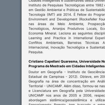
Cidades Inteligentes e Sustentáveis desta Univer
Instituto de Pesquisas Tecnológicas entre 198
em Gestão Ambiental e Práticas de Sustentabili
Tecnologia (IMT) até 2014. É Fellow do Progr
Environment and Development (Rockefeller Fou
nas áreas de Meio Ambiente, Prospecção
Tecnológicos, Arranjos Produtivos Locais, E
Economia Mineral. Leciona as seguintes discipli
Learning and Practice in International Expe
Conflitos Ambientais, Barreiras Técnicas 
Internacional, Inovação Tecnológica e Sustenta
Pesquisa.
Cristiano Capellani Quaresma,
Universidade N
Programa de Mestrado em Cidades Inteligentes
Doutor em Geografia - Instituto de Geociênci
Estadual de Campinas - 2012). Obteve, em 200
Geografia na área de concentração em Análi
Territorial - UNICAMP. Além disso, formou-se n
e Licenciatura em Geografia pela Universidad
UNICAMP nos anos de 2005 e 2006, respec
abordagem sistêmica/geossistêmica e utili
Sensoriamento Remoto, tem buscado o ente