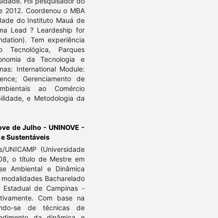
sidade. Foi pesquisador do
2 e 2012. Coordenou o MBA
dade do Instituto Mauá de
ama Lead ? Leardeship for
ndation). Tem experiência
 Tecnológica, Parques
conomia da Tecnologia e
nas: International Module:
rience; Gerenciamento de
Ambientais ao Comércio
bilidade, e Metodologia da
ove de Julho - UNINOVE -
 e Sustentáveis
as/UNICAMP (Universidade
8, o título de Mestre em
se Ambiental e Dinâmica
as modalidades Bacharelado
e Estadual de Campinas -
tivamente. Com base na
zando-se de técnicas de
ndimento da dinâmica e