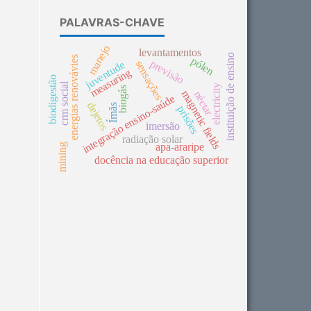
PALAVRAS-CHAVE
manejo
levantamentos
instituição de ensino
energias renovávies
pólen
previsão
sensações
juventude
measuring
biodigestão
crm social
electricity
biogás
magnetic fields
néctar
integração ensino-saúde
dejetos
Ímãs
prisões
imersão
radiação solar
apa-araripe
mining
docência na educação superior