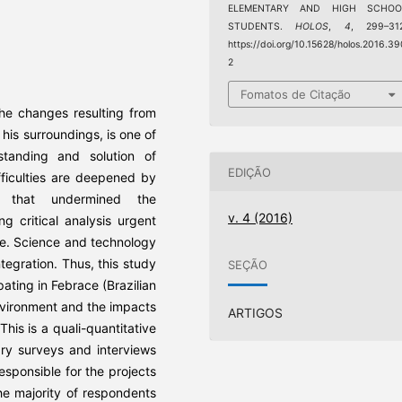
ELEMENTARY AND HIGH SCHOO
STUDENTS.
HOLOS
,
4
, 299–312
https://doi.org/10.15628/holos.2016.39
2
Fomatos de Citação
the changes resulting from
 his surroundings, is one of
standing and solution of
EDIÇÃO
fficulties are deepened by
e that undermined the
v. 4 (2016)
g critical analysis urgent
ge. Science and technology
ntegration. Thus, this study
SEÇÃO
pating in Febrace (Brazilian
environment and the impacts
ARTIGOS
This is a quali-quantitative
ry surveys and interviews
sponsible for the projects
the majority of respondents