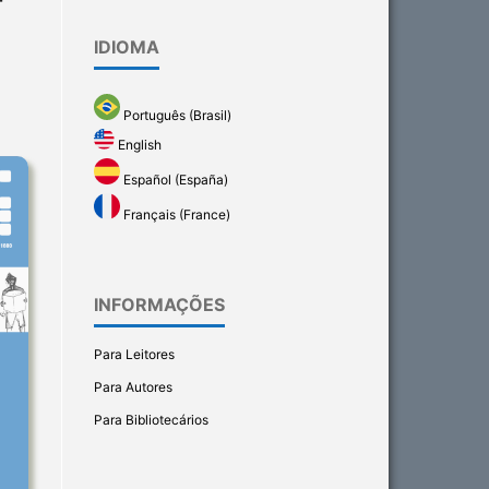
T
IDIOMA
Português (Brasil)
English
Español (España)
Français (France)
INFORMAÇÕES
Para Leitores
Para Autores
Para Bibliotecários