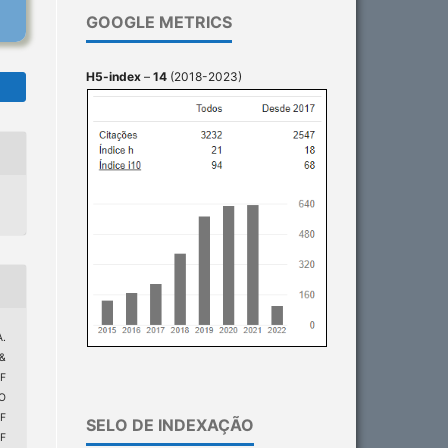
GOOGLE METRICS
H5-index
–
14
(2018-2023)
A.
 &
F
O
F
SELO DE INDEXAÇÃO
F