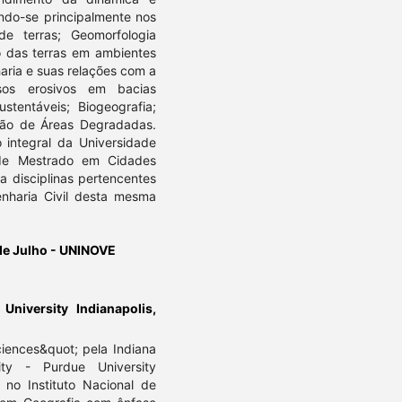
ando-se principalmente nos
e terras; Geomorfologia
o das terras em ambientes
haria e suas relações com a
sos erosivos em bacias
stentáveis; Biogeografia;
ção de Áreas Degradadas.
integral da Universidade
de Mestrado em Cidades
a disciplinas pertencentes
nharia Civil desta mesma
de Julho - UNINOVE
University Indianapolis,
iences&quot; pela Indiana
ty - Purdue University
 no Instituto Nacional de