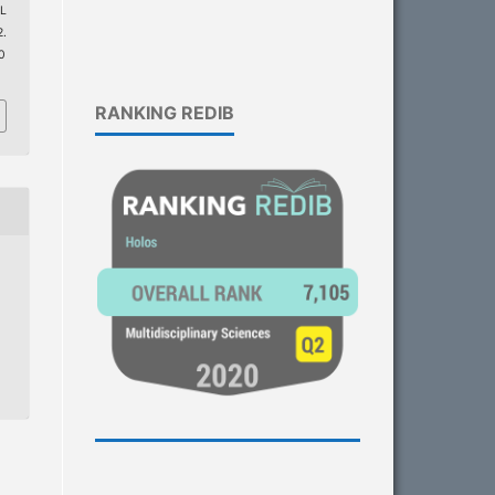
L
.
0
RANKING REDIB