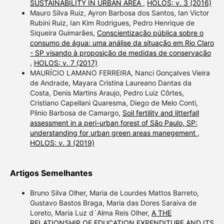
SUSTAINABILITY IN URBAN AREA
,
HOLOS: v. 3 (2016)
Mauro Silva Ruiz, Ayron Barbosa dos Santos, Ian Victor
Rubini Ruiz, Ian Kim Rodrigues, Pedro Henrique de
Siqueira Guimarães,
Conscientização pública sobre o
consumo de água: uma análise da situação em Rio Claro
- SP visando à proposição de medidas de conservação
,
HOLOS: v. 7 (2017)
MAURÍCIO LAMANO FERREIRA, Nanci Gonçalves Vieira
de Andrade, Mayara Cristina Laureano Dantas da
Costa, Denis Martins Araujo, Pedro Luiz Côrtes,
Cristiano Capellani Quaresma, Diego de Melo Conti,
Plinio Barbosa de Camargo,
Soil fertility and litterfall
assessment in a peri-urban forest of São Paulo, SP:
understanding for urban green areas manegement
,
HOLOS: v. 3 (2019)
Artigos Semelhantes
Bruno Silva Olher, Maria de Lourdes Mattos Barreto,
Gustavo Bastos Braga, Maria das Dores Saraiva de
Loreto, Maria Luz d`Alma Reis Olher,
A THE
RELATIONSHIP OF EDUCATION EXPENDITURE AND ITS