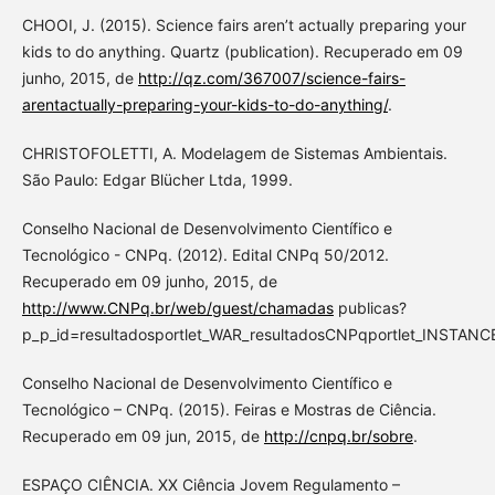
CHOOI, J. (2015). Science fairs aren’t actually preparing your
kids to do anything. Quartz (publication). Recuperado em 09
junho, 2015, de
http://qz.com/367007/science-fairs-
arentactually-preparing-your-kids-to-do-anything/
.
CHRISTOFOLETTI, A. Modelagem de Sistemas Ambientais.
São Paulo: Edgar Blücher Ltda, 1999.
Conselho Nacional de Desenvolvimento Científico e
Tecnológico - CNPq. (2012). Edital CNPq 50/2012.
Recuperado em 09 junho, 2015, de
http://www.CNPq.br/web/guest/chamadas
publicas?
p_p_id=resultadosportlet_WAR_resultadosCNPqportlet_INSTANC
Conselho Nacional de Desenvolvimento Científico e
Tecnológico – CNPq. (2015). Feiras e Mostras de Ciência.
Recuperado em 09 jun, 2015, de
http://cnpq.br/sobre
.
ESPAÇO CIÊNCIA. XX Ciência Jovem Regulamento –