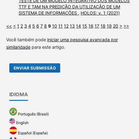
TESTE DE UM MODELO INTEGRATIVO DOS MODELOS
TTF E TAM NA PREDIÇÃO DA UTILIZAÇÃO DE UM
SISTEMA DE INFORMAÇÕES
,
HOLOS: v. 1 (2021)
<<
<
1
2
3
4
5
6
7
8
9
10
11
12
13
14
15
16
17
18
19
20
>
>>
Você também pode
iniciar uma pesquisa avançada por
similaridade
para este artigo.
ENVIAR SUBMISSÃO
IDIOMA
Português (Brasil)
English
Español (España)