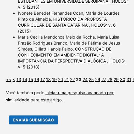
ESTUDANTES EM UNIVERSIDADE SERGIPANA
,
HOLOS:
v. 5 (2015)
Ivonete Benedet Fernandes Coan, Maria de Lourdes
Pinto de Almeida,
HISTÓRICO DA PROPOSTA
CURRICULAR DE SANTA CATARINA
,
HOLOS: v. 6
(2015)
Maria Cecilia Mendonça Melo da Rocha, Maria Luísa
Frazão Rodrigues Branco, Maria de Fátima de Jesus
Simões, Gilliatt Hanois Falbo,
CONSTRUÇÃO DE
CONHECIMENTO EM AMBIENTE DIGITAL: A
IMPORTÂNCIA DA PERSPECTIVA DIALÓGICA
,
HOLOS:
v. 5 (2018)
<<
<
13
14
15
16
17
18
19
20
21
22
23
24
25
26
27
28
29
30
31
Você também pode
iniciar uma pesquisa avançada por
similaridade
para este artigo.
ENVIAR SUBMISSÃO