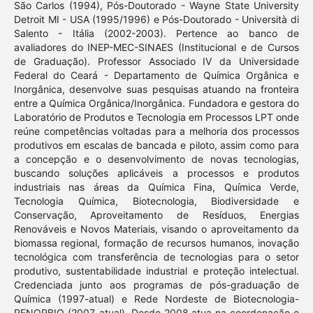
São Carlos (1994), Pós-Doutorado - Wayne State University
Detroit MI - USA (1995/1996) e Pós-Doutorado - Università di
Salento - Itália (2002-2003). Pertence ao banco de
avaliadores do INEP-MEC-SINAES (Institucional e de Cursos
de Graduação). Professor Associado IV da Universidade
Federal do Ceará - Departamento de Química Orgânica e
Inorgânica, desenvolve suas pesquisas atuando na fronteira
entre a Química Orgânica/Inorgânica. Fundadora e gestora do
Laboratório de Produtos e Tecnologia em Processos LPT onde
reúne competências voltadas para a melhoria dos processos
produtivos em escalas de bancada e piloto, assim como para
a concepção e o desenvolvimento de novas tecnologias,
buscando soluções aplicáveis a processos e produtos
industriais nas áreas da Química Fina, Química Verde,
Tecnologia Química, Biotecnologia, Biodiversidade e
Conservação, Aproveitamento de Resíduos, Energias
Renováveis e Novos Materiais, visando o aproveitamento da
biomassa regional, formação de recursos humanos, inovação
tecnológica com transferência de tecnologias para o setor
produtivo, sustentabilidade industrial e proteção intelectual.
Credenciada junto aos programas de pós-graduação de
Química (1997-atual) e Rede Nordeste de Biotecnologia-
RENORBIO (2007-atual). Desde 2008 atua na coordenação e