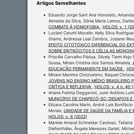
Artigos Semelhantes
Eduardo Jorge Sant Ana Honorato, Amanda 
Almeida da Silva, Sônia Maria Lemos, Darli
COMBATE À HOMOFOBIA
,
HOLOS: v. 1 (2
Luciani Cerutti Mocelin, Kelly Silva Rodrigu
Grams, Andressa Leal Zambra, Josiane Wouthe
EFEITO CITOTÓXICO DIFERENCIAL DO EX
SOBRE ERITRÓCITOS E CÉLULAS MONON
Priscilla Carvalho Pádua, Silvely Tiemi Kojo
Sousa, Mirian Cristina dos Santos Almeida,
EDUCAÇÃO PERMANENTE EM SAÚDE
,
HOL
Miriam Marinho Chrizostimo, Raquel Chrizo
JOVENS NO ENSINO MÉDIO BRASILEIRO P
CRÍTICA E REFLEXIVA
,
HOLOS: v. 4 n. 40 (
Ariane Fatima Deggeroni, Junir Antônio Luti
MUNICÍPIO DE CHAPECÓ-SC: DESAFIOS 
Elizara Carolina Marin, André Luís Bonifác
Morais,
UNIDADE DE SAÚDE DA FAMÍLIA 
HOLOS: v. 6 (2022)
Mariele Amaral Schneider Cardoso, Tatiana 
Diefenthäler, Ângela Menezes Garlet, Michel