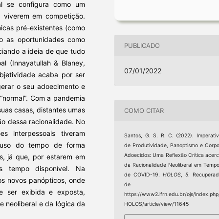
eral se configura como um
 a viverem em competição.
micas pré-existentes (como
do as oportunidades como
PUBLICADO
ciando a ideia de que tudo
l (Innayatullah & Blaney,
07/01/2022
bjetividade acaba por ser
gerar o seu adoecimento e
 “normal”. Com a pandemia
suas casas, distantes umas
COMO CITAR
ão dessa racionalidade. No
es interpessoais tiveram
Santos, G. S. R. C. (2022). Imperati
 uso do tempo de forma
de Produtividade, Panoptismo e Corp
Adoecidos: Uma Reflexão Crítica acer
s, já que, por estarem em
da Racionalidade Neoliberal em Temp
s tempo disponível. Na
de COVID-19.
HOLOS
,
5
. Recupera
os novos panópticos, onde
de
e ser exibida e exposta,
https://www2.ifrn.edu.br/ojs/index.php
e neoliberal e da lógica da
HOLOS/article/view/11645