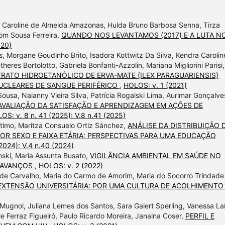
Caroline de Almeida Amazonas, Hulda Bruno Barbosa Senna, Tirza
som Sousa Ferreira,
QUANDO NOS LEVANTAMOS (2017) E A LUTA N
020)
es, Morgane Goudinho Brito, Isadora Kottwitz Da Silva, Kendra Carolin
res Bortolotto, Gabriela Bonfanti-Azzolin, Mariana Migliorini Parisi,
TRATO HIDROETANÓLICO DE ERVA-MATE (ILEX PARAGUARIENSIS)
UCLEARES DE SANGUE PERIFÉRICO
,
HOLOS: v. 1 (2021)
 Sousa, Naianny Vieira Silva, Patrícia Rogalski Lima, Aurimar Gonçalve
AVALIAÇÃO DA SATISFAÇÃO E APRENDIZAGEM EM AÇÕES DE
OS: v. 8 n. 41 (2025): V.8 n.41 (2025)
stimo, Maritza Consuelo Ortiz Sánchez,
ANÁLISE DA DISTRIBUIÇÃO 
OR SEXO E FAIXA ETÁRIA: PERSPECTIVAS PARA UMA EDUCAÇÃO
2024): V.4 n.40 (2024)
nski, Maria Assunta Busato,
VIGILÂNCIA AMBIENTAL EM SAÚDE NO
E AVANÇOS
,
HOLOS: v. 2 (2022)
io de Carvalho, Maria do Carmo de Amorim, Maria do Socorro Trindade
E EXTENSÃO UNIVERSITÁRIA: POR UMA CULTURA DE ACOLHIMENT
Mugnol, Juliana Lemes dos Santos, Sara Galert Sperling, Vanessa La
e Ferraz Figueiró, Paulo Ricardo Moreira, Janaina Coser,
PERFIL E