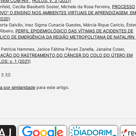
IVEM COM HIV
,
HOLOS: v. 3 (2021)
feld, Cecilia Biasibetti Soster, Michele da Rosa Ferreira,
PROCESSO
IVO” O ENSINO NOS AMBIENTES VIRTUAIS DE APRENDIZAGEM, E
2020)
orta Galvão, Inez Sigma Cunacia Guedes, Márcia Rique Carício, Éste
Ribeiro,
PERFIL EPIDEMIOLÓGICO DAS VÍTIMAS DE ACIDENTES DE
LICO DE EMERGÊNCIA DA REGIÃO METROPOLITANA DE NATAL/RN
s Patrícia Hammes, Janice Fátima Pavan Zanella, Janaína Coser,
LIAÇÃO DO RASTREAMENTO DO CÂNCER DO COLO DO ÚTERO EM
OS: v. 1 (2021)
>
>>
a por similaridade
para este artigo.