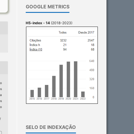
GOOGLE METRICS
H5-index
–
14
(2018-2023)
vo
os
ca
os
do
/
SELO DE INDEXAÇÃO