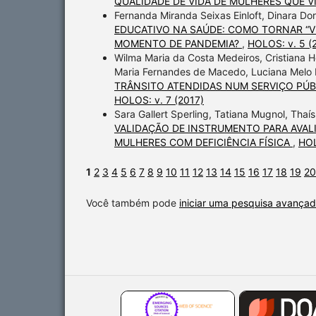
QUALIDADE DE VIDA DE MULHERES QUE V
Fernanda Miranda Seixas Einloft, Dinara Dorn
EDUCATIVO NA SAÚDE: COMO TORNAR “V
MOMENTO DE PANDEMIA?
,
HOLOS: v. 5 (
Wilma Maria da Costa Medeiros, Cristiana H
Maria Fernandes de Macedo, Luciana Melo 
TRÂNSITO ATENDIDAS NUM SERVIÇO PÚB
HOLOS: v. 7 (2017)
Sara Gallert Sperling, Tatiana Mugnol, Thaí
VALIDAÇÃO DE INSTRUMENTO PARA AVA
MULHERES COM DEFICIÊNCIA FÍSICA
,
HOL
1
2
3
4
5
6
7
8
9
10
11
12
13
14
15
16
17
18
19
20
Você também pode
iniciar uma pesquisa avançad