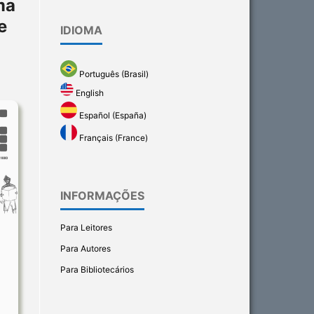
ma
e
IDIOMA
Português (Brasil)
English
Español (España)
Français (France)
INFORMAÇÕES
Para Leitores
Para Autores
Para Bibliotecários