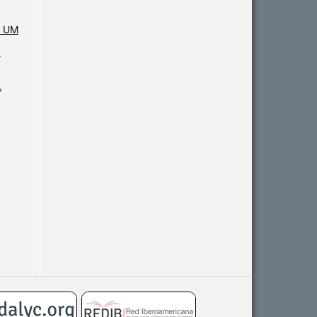
M UM
r
,