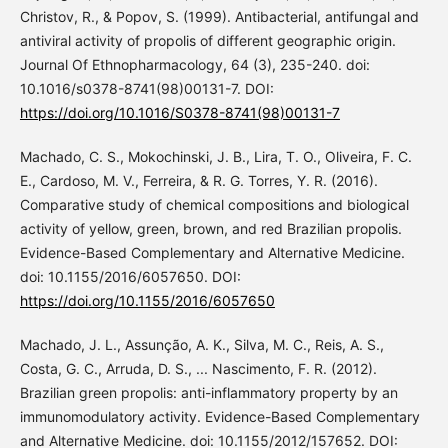
Christov, R., & Popov, S. (1999). Antibacterial, antifungal and
antiviral activity of propolis of different geographic origin.
Journal Of Ethnopharmacology, 64 (3), 235-240. doi:
10.1016/s0378-8741(98)00131-7. DOI:
https://doi.org/10.1016/S0378-8741(98)00131-7
Machado, C. S., Mokochinski, J. B., Lira, T. O., Oliveira, F. C.
E., Cardoso, M. V., Ferreira, & R. G. Torres, Y. R. (2016).
Comparative study of chemical compositions and biological
activity of yellow, green, brown, and red Brazilian propolis.
Evidence-Based Complementary and Alternative Medicine.
doi: 10.1155/2016/6057650. DOI:
https://doi.org/10.1155/2016/6057650
Machado, J. L., Assunção, A. K., Silva, M. C., Reis, A. S.,
Costa, G. C., Arruda, D. S., ... Nascimento, F. R. (2012).
Brazilian green propolis: anti-inflammatory property by an
immunomodulatory activity. Evidence-Based Complementary
and Alternative Medicine. doi: 10.1155/2012/157652. DOI: