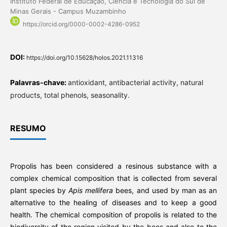
Instituto Federal de Educação, Ciência e Tecnologia do Sul de
Minas Gerais - Campus Muzambinho
https://orcid.org/0000-0002-4286-0952
DOI:
https://doi.org/10.15628/holos.2021.11316
Palavras-chave:
antioxidant, antibacterial activity, natural
products, total phenols, seasonality.
RESUMO
Propolis has been considered a resinous substance with a
complex chemical composition that is collected from several
plant species by
Apis mellifera
bees, and used by man as an
alternative to the healing of diseases and to keep a good
health. The chemical composition of propolis is related to the
biodiversity of the region visited by the bees and also to the