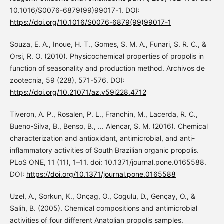
10.1016/S0076-6879(99)99017-1. DOI:
https://doi.org/10.1016/S0076-6879(99)99017-1
Souza, E. A., Inoue, H. T., Gomes, S. M. A., Funari, S. R. C., &
Orsi, R. O. (2010). Physicochemical properties of propolis in
function of seasonality and production method. Archivos de
zootecnia, 59 (228), 571-576. DOI:
https://doi.org/10.21071/az.v59i228.4712
Tiveron, A. P., Rosalen, P. L., Franchin, M., Lacerda, R. C.,
Bueno-Silva, B., Benso, B., ... Alencar, S. M. (2016). Chemical
characterization and antioxidant, antimicrobial, and anti-
inflammatory activities of South Brazilian organic propolis.
PLoS ONE, 11 (11), 1–11. doi: 10.1371/journal.pone.0165588.
DOI:
https://doi.org/10.1371/journal.pone.0165588
Uzel, A., Sorkun, K., Onçag, O., Cogulu, D., Gençay, O., &
Salih, B. (2005). Chemical compositions and antimicrobial
activities of four different Anatolian propolis samples.