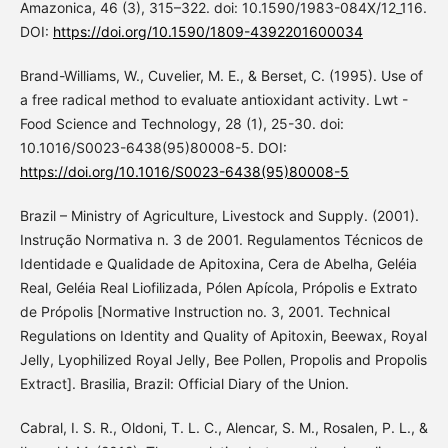
Amazonica, 46 (3), 315–322. doi: 10.1590/1983-084X/12_116.
DOI:
https://doi.org/10.1590/1809-4392201600034
Brand-Williams, W., Cuvelier, M. E., & Berset, C. (1995). Use of
a free radical method to evaluate antioxidant activity. Lwt -
Food Science and Technology, 28 (1), 25-30. doi:
10.1016/S0023-6438(95)80008-5. DOI:
https://doi.org/10.1016/S0023-6438(95)80008-5
Brazil – Ministry of Agriculture, Livestock and Supply. (2001).
Instrução Normativa n. 3 de 2001. Regulamentos Técnicos de
Identidade e Qualidade de Apitoxina, Cera de Abelha, Geléia
Real, Geléia Real Liofilizada, Pólen Apícola, Própolis e Extrato
de Própolis [Normative Instruction no. 3, 2001. Technical
Regulations on Identity and Quality of Apitoxin, Beewax, Royal
Jelly, Lyophilized Royal Jelly, Bee Pollen, Propolis and Propolis
Extract]. Brasilia, Brazil: Official Diary of the Union.
Cabral, I. S. R., Oldoni, T. L. C., Alencar, S. M., Rosalen, P. L., &