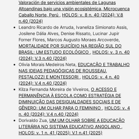
Valoración de servicios ambientales de Lagunas
Altoandinas bajo una visión ecosistémica, Microcuenca
Caballo Norte, Perú
,
HOLOS: v. 8 n. 40 (2024): V.8
n.40 (2024)
Leandro Ricardo de Arruda, Ivaneliza Simionato Assis,
Josilene Dália Alves, Denise Rissato, Lucinar Jupir
Forner Flores, Marcos Augusto Moraes Arcoverde,
MORTALIDADE POR SUICÍDIO NA REGIÃO SUL DO
BRASIL: UM ESTUDO ECOLÓGICO
,
HOLOS: v. 3 n. 40
(2024): V.3 n.40 (2024)
Olivia Morais Medeiros Neta,
EDUCAÇÃO E TRABALHO
NAS IDEIAS PEDAGÓGICAS DE ROUSSEAU,
PESTALOZZI E MONTESSORI
,
HOLOS: v. 4 n. 40
(2024): V.4 n.40 (2024)
Kilza Fernanda Moreira de Viveiros,
O ACESSO E
PERMANÊNCIA À ESCOLA COMO ESTRATÉGIA DE
DIMINUIÇÃO DAS DESIGUALDADES SOCIAIS E DE
GÊNERO: UM OLHAR PARA O FEMININO
,
HOLOS: v. 4
n. 40 (2024): V.4 n.40 (2024)
Dorivaldo Zua,
UM UM OLHAR SOBRE A EDUCAÇÃO
LITERÁRIA NO SISTEMA EDUCATIVO ANGOLANO
,
HOLOS: v. 1 n. 41 (2025): V.1 n.41 (2025)