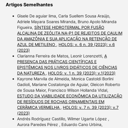
Artigos Semelhantes
Gisele De aguiar lima, Carla Suellem Sousa Araújo,
Adriele Mayara Soares Miranda, Bruno Apolo Miranda
Figueira,
SÍNTESE HIDROTERMAL POR FUSÃO
ALCALINA DE ZEÓLITA NA-P1 DE REJEITOS DE CAULIM
DA AMAZÔNIA E SUA APLICAÇÃO NA RETENÇÃO DE
AZUL DE METILENO
,
HOLOS: v. 6 n. 39 (2023): v.6
(2023)
Clarianna Ferreira de Matos, Leonir Lorenzetti,
A
PRESENÇA DAS PRÁTICAS CIENTÍFICAS E
EPISTÊMICAS NOS LIVROS DIDÁTICOS DE CIÊNCIAS
DA NATUREZA
,
HOLOS: v. 1 n. 39 (2023): v.1(2023)
Kayrone Marvila de Almeida, Monica Castoldi Borlini
Gadioli, Mariane Costalonga de Aguiar, Gleicon Roberto
de Sousa Maior, Francisco Wilson Hollanda VIdal,
ESTUDO DA VIABILIDADE ECONÔMICA DA UTILIZAÇÃO
DE RESÍDUOS DE ROCHAS ORNAMENTAIS EM
CERÂMICA VERMELHA
,
HOLOS: v. 7 n. 39 (2023): v.7
(2023)
Andrés Rodríguez Castillo, Wilmer Ugarte López ,
Aurora Paredes Pérez , Eduardo Cano Urbina,