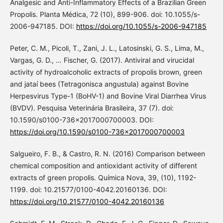
Analgesic and Anti-Inflammatory Effects of a Brazilian Green
Propolis. Planta Médica, 72 (10), 899-906. doi: 10.1055/s-
2006-947185. DOI:
https://doi.org/10.1055/s-2006-947185
Peter, C. M., Picoli, T., Zani, J. L., Latosinski, G. S., Lima, M.,
Vargas, G. D., … Fischer, G. (2017). Antiviral and virucidal
activity of hydroalcoholic extracts of propolis brown, green
and jataí bees (Tetragonisca angustula) against Bovine
Herpesvirus Type-1 (BoHV-1) and Bovine Viral Diarrhea Virus
(BVDV). Pesquisa Veterinária Brasileira, 37 (7). doi:
10.1590/s0100-736x2017000700003. DOI:
https://doi.org/10.1590/s0100-736x2017000700003
Salgueiro, F. B., & Castro, R. N. (2016) Comparison between
chemical composition and antioxidant activity of different
extracts of green propolis. Química Nova, 39, (10), 1192-
1199. doi: 10.21577/0100-4042.20160136. DOI:
https://doi.org/10.21577/0100-4042.20160136