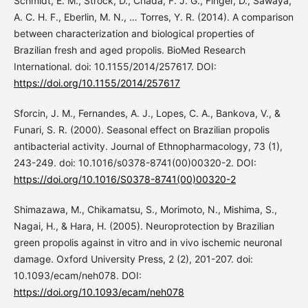
Schmidt, E. M., Strock, D., Chada, F. J. G., Finger, D., Sawaya,
A. C. H. F., Eberlin, M. N., … Torres, Y. R. (2014). A comparison
between characterization and biological properties of
Brazilian fresh and aged propolis. BioMed Research
International. doi: 10.1155/2014/257617. DOI:
https://doi.org/10.1155/2014/257617
Sforcin, J. M., Fernandes, A. J., Lopes, C. A., Bankova, V., &
Funari, S. R. (2000). Seasonal effect on Brazilian propolis
antibacterial activity. Journal of Ethnopharmacology, 73 (1),
243-249. doi: 10.1016/s0378-8741(00)00320-2. DOI:
https://doi.org/10.1016/S0378-8741(00)00320-2
Shimazawa, M., Chikamatsu, S., Morimoto, N., Mishima, S.,
Nagai, H., & Hara, H. (2005). Neuroprotection by Brazilian
green propolis against in vitro and in vivo ischemic neuronal
damage. Oxford University Press, 2 (2), 201-207. doi:
10.1093/ecam/neh078. DOI:
https://doi.org/10.1093/ecam/neh078