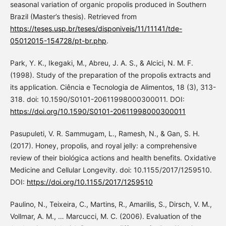
seasonal variation of organic propolis produced in Southern
Brazil (Master’s thesis). Retrieved from
https://teses.usp.br/teses/disponiveis/11/11141/tde-
05012015-154728/pt-br.php
.
Park, Y. K., Ikegaki, M., Abreu, J. A. S., & Alcici, N. M. F.
(1998). Study of the preparation of the propolis extracts and
its application. Ciência e Tecnologia de Alimentos, 18 (3), 313-
318. doi: 10.1590/S0101-20611998000300011. DOI:
https://doi.org/10.1590/S0101-20611998000300011
Pasupuleti, V. R. Sammugam, L., Ramesh, N., & Gan, S. H.
(2017). Honey, propolis, and royal jelly: a comprehensive
review of their biológica actions and health benefits. Oxidative
Medicine and Cellular Longevity. doi: 10.1155/2017/1259510.
DOI:
https://doi.org/10.1155/2017/1259510
Paulino, N., Teixeira, C., Martins, R., Amarilis, S., Dirsch, V. M.,
Vollmar, A. M., … Marcucci, M. C. (2006). Evaluation of the