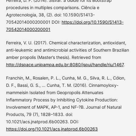
Ferreira, D. F. (2014). Sisvar: a Guide for its Bootstrap
procedures in multiples comparisons. Ciência e
Agrotecnologia, 38, (2). doi: 10.1590/S1413-
70542014000200001 DOI:
https://doi.org/10.1590/S1413-
70542014000200001
Ferreira, V. U. (2017). Chemical characterization, antioxidant,
anti-leukemic and antimicrobial activities of Southern Brazilian
amber propolis (Master’s thesis). Retrieved from
http://dspace.unipampa.edu.br:8080/jspui/handle/riu/1467
.
Franchin, M., Rosalen, P. L., Cunha, M. G., Silva, R. L., Cólon,
D. F., Bassi, G. S., … Cunha, T. M. (2016). Cinnamoyloxy-
mammeisin Isolated from Geopropolis Attenuates
Inflammatory Process by Inhibiting Cytokine Production:
Involvement of MAPK, AP-1, and NF-?B. Journal of Natural
Products, 79 (7), 1828–1833. doi:
10.1021/acs.jnatprod.6b00263. DOI:
https://doi.org/10.1021/acs.jnatprod.6b00263