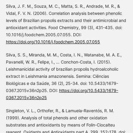
Silva, J. F. M., Souza, M. C., Matta, S. R., Andrade, M. R., &
Vidal, F. V. N. (2006). Correlation analysis between phenolic
levels of Brazilian propolis extracts and their antimicrobial and
antioxidant activities. Food Chemistry, 99 (3), 431-435. doi:
10.1016/j.foodchem.2005.07.055. DOI:
https://doi.org/10.1016/j.foodchem.2005.07.055
Silva, S. S., Miranda, M. M., Costa, I. N., Watanabe, M. A. E.,
Pavanelli, W. R., Felipe, I., … Conchon-Costa, I. (2015).
Leishmanicidal activity of brazilian propolis hydroalcoholic
extract in Leishmania amazonensis. Semina: Ciências
Biológicas e da Saúde, 36 (2), 25-34. doi: 10.5433/1679-
0367.2015v36n2p25. DOI:
https://doi.org/10.5433/1679-
0367.2015v36n2p25
Singleton, V. L., Orthofer, R., & Lamuela-Raventós, R. M.
(1999). Analysis of total phenols and other oxidation
substrates and antioxidants by means of Folin-Ciocalteu
reagent. Oxidants and Antioxidants part A, 299, 152-178. doi: