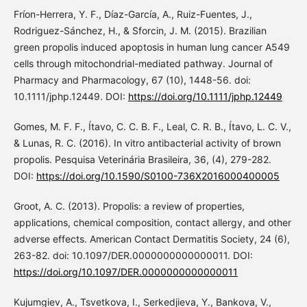
Fríon-Herrera, Y. F., Díaz-García, A., Ruiz-Fuentes, J.,
Rodriguez-Sánchez, H., & Sforcin, J. M. (2015). Brazilian
green propolis induced apoptosis in human lung cancer A549
cells through mitochondrial-mediated pathway. Journal of
Pharmacy and Pharmacology, 67 (10), 1448-56. doi:
10.1111/jphp.12449. DOI:
https://doi.org/10.1111/jphp.12449
Gomes, M. F. F., Ítavo, C. C. B. F., Leal, C. R. B., Ítavo, L. C. V.,
& Lunas, R. C. (2016). In vitro antibacterial activity of brown
propolis. Pesquisa Veterinária Brasileira, 36, (4), 279-282.
DOI:
https://doi.org/10.1590/S0100-736X2016000400005
Groot, A. C. (2013). Propolis: a review of properties,
applications, chemical composition, contact allergy, and other
adverse effects. American Contact Dermatitis Society, 24 (6),
263-82. doi: 10.1097/DER.0000000000000011. DOI:
https://doi.org/10.1097/DER.0000000000000011
Kujumgiev, A., Tsvetkova, I., Serkedjieva, Y., Bankova, V.,