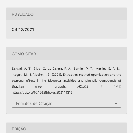
PUBLICADO
08/12/2021
COMO CITAR
Santini, A. T., Silva, C. L., Galera, F. A., Santini, P. T., Martins, E. A. N.,
Ikegaki, M., & Ribeiro, I. S. (2021). Extraction method optimization and the
seasonal effect in the biological activities and phenolic compounds of
Brazilian green propolis.
HOLOS
,
7
, 1–17.
https://doi.org/10.15628/holos.2021.11316
Fomatos de Citação
EDIÇÃO