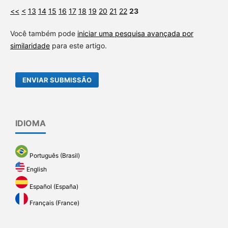
<<
<
13
14
15
16
17
18
19
20
21
22
23
Você também pode
iniciar uma pesquisa avançada por
similaridade
para este artigo.
ENVIAR SUBMISSÃO
IDIOMA
Português (Brasil)
English
Español (España)
Français (France)