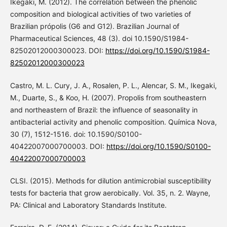
Ikegaki, M. (2012). The correlation between the phenolic
composition and biological activities of two varieties of
Brazilian própolis (G6 and G12). Brazilian Journal of
Pharmaceutical Sciences, 48 (3). doi 10.1590/S1984-
82502012000300023. DOI:
https://doi.org/10.1590/S1984-
82502012000300023
Castro, M. L. Cury, J. A., Rosalen, P. L., Alencar, S. M., Ikegaki,
M., Duarte, S., & Koo, H. (2007). Propolis from southeastern
and northeastern of Brazil: the influence of seasonality in
antibacterial activity and phenolic composition. Química Nova,
30 (7), 1512-1516. doi: 10.1590/S0100-
40422007000700003. DOI:
https://doi.org/10.1590/S0100-
40422007000700003
CLSI. (2015). Methods for dilution antimicrobial susceptibility
tests for bacteria that grow aerobically. Vol. 35, n. 2. Wayne,
PA: Clinical and Laboratory Standards Institute.