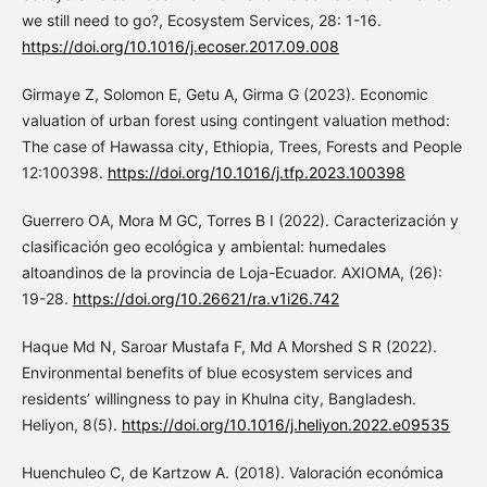
we still need to go?, Ecosystem Services, 28: 1-16.
https://doi.org/10.1016/j.ecoser.2017.09.008
Girmaye Z, Solomon E, Getu A, Girma G (2023). Economic
valuation of urban forest using contingent valuation method:
The case of Hawassa city, Ethiopia, Trees, Forests and People
12:100398.
https://doi.org/10.1016/j.tfp.2023.100398
Guerrero OA, Mora M GC, Torres B I (2022). Caracterización y
clasificación geo ecológica y ambiental: humedales
altoandinos de la provincia de Loja-Ecuador. AXIOMA, (26):
19-28.
https://doi.org/10.26621/ra.v1i26.742
Haque Md N, Saroar Mustafa F, Md A Morshed S R (2022).
Environmental benefits of blue ecosystem services and
residents’ willingness to pay in Khulna city, Bangladesh.
Heliyon, 8(5).
https://doi.org/10.1016/j.heliyon.2022.e09535
Huenchuleo C, de Kartzow A. (2018). Valoración económica