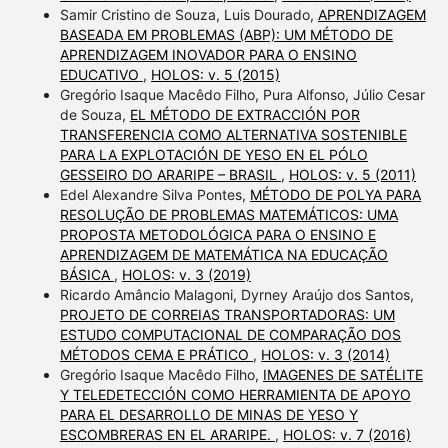
Samir Cristino de Souza, Luis Dourado,
APRENDIZAGEM
BASEADA EM PROBLEMAS (ABP): UM MÉTODO DE
APRENDIZAGEM INOVADOR PARA O ENSINO
EDUCATIVO
,
HOLOS: v. 5 (2015)
Gregório Isaque Macêdo Filho, Pura Alfonso, Júlio Cesar
de Souza,
EL MÉTODO DE EXTRACCIÓN POR
TRANSFERENCIA COMO ALTERNATIVA SOSTENIBLE
PARA LA EXPLOTACIÓN DE YESO EN EL PÓLO
GESSEIRO DO ARARIPE – BRASIL
,
HOLOS: v. 5 (2011)
Edel Alexandre Silva Pontes,
MÉTODO DE POLYA PARA
RESOLUÇÃO DE PROBLEMAS MATEMÁTICOS: UMA
PROPOSTA METODOLÓGICA PARA O ENSINO E
APRENDIZAGEM DE MATEMÁTICA NA EDUCAÇÃO
BÁSICA
,
HOLOS: v. 3 (2019)
Ricardo Amâncio Malagoni, Dyrney Araújo dos Santos,
PROJETO DE CORREIAS TRANSPORTADORAS: UM
ESTUDO COMPUTACIONAL DE COMPARAÇÃO DOS
MÉTODOS CEMA E PRÁTICO
,
HOLOS: v. 3 (2014)
Gregório Isaque Macêdo Filho,
IMAGENES DE SATÉLITE
Y TELEDETECCIÓN COMO HERRAMIENTA DE APOYO
PARA EL DESARROLLO DE MINAS DE YESO Y
ESCOMBRERAS EN EL ARARIPE.
,
HOLOS: v. 7 (2016)