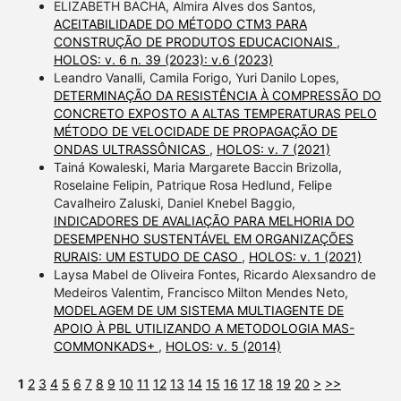
ELIZABETH BACHA, Almira Alves dos Santos,
ACEITABILIDADE DO MÉTODO CTM3 PARA
CONSTRUÇÃO DE PRODUTOS EDUCACIONAIS
,
HOLOS: v. 6 n. 39 (2023): v.6 (2023)
Leandro Vanalli, Camila Forigo, Yuri Danilo Lopes,
DETERMINAÇÃO DA RESISTÊNCIA À COMPRESSÃO DO
CONCRETO EXPOSTO A ALTAS TEMPERATURAS PELO
MÉTODO DE VELOCIDADE DE PROPAGAÇÃO DE
ONDAS ULTRASSÔNICAS
,
HOLOS: v. 7 (2021)
Tainá Kowaleski, Maria Margarete Baccin Brizolla,
Roselaine Felipin, Patrique Rosa Hedlund, Felipe
Cavalheiro Zaluski, Daniel Knebel Baggio,
INDICADORES DE AVALIAÇÃO PARA MELHORIA DO
DESEMPENHO SUSTENTÁVEL EM ORGANIZAÇÕES
RURAIS: UM ESTUDO DE CASO
,
HOLOS: v. 1 (2021)
Laysa Mabel de Oliveira Fontes, Ricardo Alexsandro de
Medeiros Valentim, Francisco Milton Mendes Neto,
MODELAGEM DE UM SISTEMA MULTIAGENTE DE
APOIO À PBL UTILIZANDO A METODOLOGIA MAS-
COMMONKADS+
,
HOLOS: v. 5 (2014)
1
2
3
4
5
6
7
8
9
10
11
12
13
14
15
16
17
18
19
20
>
>>