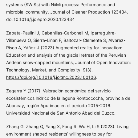
systems (SWISs) with NiiMi process: Performance and
microbial community. Journal of Cleaner Production 123434.
doi:10.1016/j.jclepro.2020.123434
Zapata-Paulini J, Cabanillas-Carbonell M, Iparraguirre-
Villanueva O, Sierra-Liñan F, Baltozar- Clemente S, Alvarez-
Risco A, Yáñez J (2023) Augmented reality for innovation:
Education and analysis of the glacial retreat of the Peruvian
Andean snow-capped mountains, Journal of Open Innovation:
Technology, Market, and Complexity, 9(3).
https://doi.org/10.1016/j.joitmc.2023.100106
.
Zegarra Y (2017). Valoración económica del servicio
ecosistémicos hídrico de la laguna Rontoccocha, provincia de
Abancay, región Apurímac en el periodo 2015-2016.
Universidad Nacional de San Antonio Abad del Cuzco.
Zhang G, Zhang Q, Yang X, Fang R, Wu H, Li S (2023). Living
environment shaped residents’ willingness to pay for