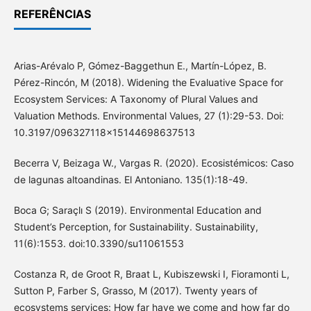
REFERÊNCIAS
Arias-Arévalo P, Gómez-Baggethun E., Martín-López, B.
Pérez-Rincón, M (2018). Widening the Evaluative Space for
Ecosystem Services: A Taxonomy of Plural Values and
Valuation Methods. Environmental Values, 27 (1):29-53. Doi:
10.3197/096327118x15144698637513
Becerra V, Beizaga W., Vargas R. (2020). Ecosistémicos: Caso
de lagunas altoandinas. El Antoniano. 135(1):18-49.
Boca G; Saraçlı S (2019). Environmental Education and
Student’s Perception, for Sustainability. Sustainability,
11(6):1553. doi:10.3390/su11061553
Costanza R, de Groot R, Braat L, Kubiszewski I, Fioramonti L,
Sutton P, Farber S, Grasso, M (2017). Twenty years of
ecosystems services: How far have we come and how far do