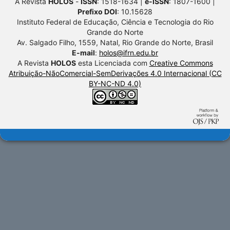
A Revista
HOLOS
-
ISSN
: 1518-1634 |
e-ISSN
: 1807-1600 |
Prefixo DOI
: 10.15628
Instituto Federal de Educação, Ciência e Tecnologia do Rio
Grande do Norte
Av. Salgado Filho, 1559, Natal, Rio Grande do Norte, Brasil
E-mail
:
holos@ifrn.edu.br
A Revista
HOLOS
esta Licenciada com
Creative Commons
Atribuição-NãoComercial-SemDerivações 4.0 Internacional (CC
BY-NC-ND 4.0)