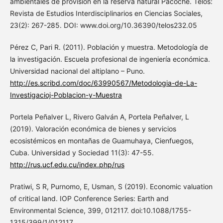
ambientales de provisión en la reserva natural Pacoche. Telos:
Revista de Estudios Interdisciplinarios en Ciencias Sociales,
23(2): 267-285. DOI: www.doi.org/10.36390/telos232.05
Pérez C, Pari R. (2011). Población y muestra. Metodología de
la investigación. Escuela profesional de ingeniería económica.
Universidad nacional del altiplano – Puno.
http://es.scribd.com/doc/63990567/Metodologia-de-La-
Investigacioj-Poblacion-y-Muestra
Portela Peñalver L, Rivero Galván A, Portela Peñalver, L
(2019). Valoración económica de bienes y servicios
ecosistémicos en montañas de Guamuhaya, Cienfuegos,
Cuba. Universidad y Sociedad 11(3): 47-55.
http://rus.ucf.edu.cu/index.php/rus
Pratiwi, S R, Purnomo, E, Usman, S (2019). Economic valuation
of critical land. IOP Conference Series: Earth and
Environmental Science, 399, 012117. doi:10.1088/1755-
1315/399/1/012117