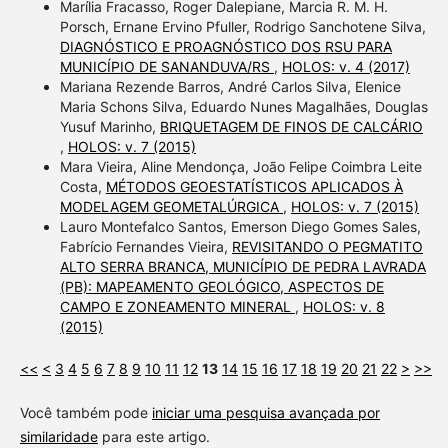
Marília Fracasso, Roger Dalepiane, Marcia R. M. H.
Porsch, Ernane Ervino Pfuller, Rodrigo Sanchotene Silva,
DIAGNÓSTICO E PROAGNÓSTICO DOS RSU PARA
MUNICÍPIO DE SANANDUVA/RS
,
HOLOS: v. 4 (2017)
Mariana Rezende Barros, André Carlos Silva, Elenice
Maria Schons Silva, Eduardo Nunes Magalhães, Douglas
Yusuf Marinho,
BRIQUETAGEM DE FINOS DE CALCÁRIO
,
HOLOS: v. 7 (2015)
Mara Vieira, Aline Mendonça, João Felipe Coimbra Leite
Costa,
MÉTODOS GEOESTATÍSTICOS APLICADOS À
MODELAGEM GEOMETALÚRGICA
,
HOLOS: v. 7 (2015)
Lauro Montefalco Santos, Emerson Diego Gomes Sales,
Fabrício Fernandes Vieira,
REVISITANDO O PEGMATITO
ALTO SERRA BRANCA, MUNICÍPIO DE PEDRA LAVRADA
(PB): MAPEAMENTO GEOLÓGICO, ASPECTOS DE
CAMPO E ZONEAMENTO MINERAL
,
HOLOS: v. 8
(2015)
<<
<
3
4
5
6
7
8
9
10
11
12
13
14
15
16
17
18
19
20
21
22
>
>>
Você também pode
iniciar uma pesquisa avançada por
similaridade
para este artigo.