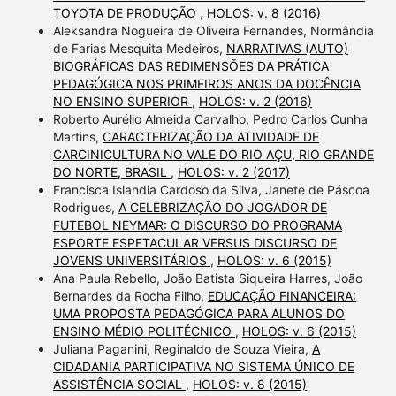
TOYOTA DE PRODUÇÃO
,
HOLOS: v. 8 (2016)
Aleksandra Nogueira de Oliveira Fernandes, Normândia
de Farias Mesquita Medeiros,
NARRATIVAS (AUTO)
BIOGRÁFICAS DAS REDIMENSÕES DA PRÁTICA
PEDAGÓGICA NOS PRIMEIROS ANOS DA DOCÊNCIA
NO ENSINO SUPERIOR
,
HOLOS: v. 2 (2016)
Roberto Aurélio Almeida Carvalho, Pedro Carlos Cunha
Martins,
CARACTERIZAÇÃO DA ATIVIDADE DE
CARCINICULTURA NO VALE DO RIO AÇU, RIO GRANDE
DO NORTE, BRASIL
,
HOLOS: v. 2 (2017)
Francisca Islandia Cardoso da Silva, Janete de Páscoa
Rodrigues,
A CELEBRIZAÇÃO DO JOGADOR DE
FUTEBOL NEYMAR: O DISCURSO DO PROGRAMA
ESPORTE ESPETACULAR VERSUS DISCURSO DE
JOVENS UNIVERSITÁRIOS
,
HOLOS: v. 6 (2015)
Ana Paula Rebello, João Batista Siqueira Harres, João
Bernardes da Rocha Filho,
EDUCAÇÃO FINANCEIRA:
UMA PROPOSTA PEDAGÓGICA PARA ALUNOS DO
ENSINO MÉDIO POLITÉCNICO
,
HOLOS: v. 6 (2015)
Juliana Paganini, Reginaldo de Souza Vieira,
A
CIDADANIA PARTICIPATIVA NO SISTEMA ÚNICO DE
ASSISTÊNCIA SOCIAL
,
HOLOS: v. 8 (2015)