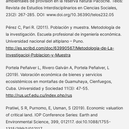
ambientales de provisión en la reserva natural Pacoche. Telos:
Revista de Estudios Interdisciplinarios en Ciencias Sociales,
23(2): 267-285. DOI: www.doi.org/10.36390/telos232.05
Pérez C, Pari R. (2011). Población y muestra. Metodología de
la investigación. Escuela profesional de ingeniería económica.
Universidad nacional del altiplano – Puno.
http://es.scribd.com/doc/63990567/Metodologia-de-La-
Investigacioj-Poblacion-y-Muestra
Portela Peñalver L, Rivero Galván A, Portela Peñalver, L
(2019). Valoración económica de bienes y servicios
ecosistémicos en montañas de Guamuhaya, Cienfuegos,
Cuba. Universidad y Sociedad 11(3): 47-55.
http://rus.ucf.edu.cu/index.php/rus
Pratiwi, S R, Purnomo, E, Usman, S (2019). Economic valuation
of critical land. IOP Conference Series: Earth and
Environmental Science, 399, 012117. doi:10.1088/1755-
1315/399/1/012117