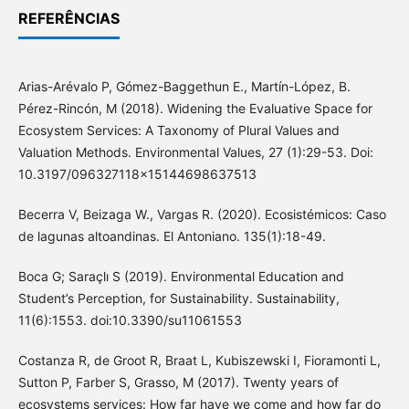
REFERÊNCIAS
Arias-Arévalo P, Gómez-Baggethun E., Martín-López, B.
Pérez-Rincón, M (2018). Widening the Evaluative Space for
Ecosystem Services: A Taxonomy of Plural Values and
Valuation Methods. Environmental Values, 27 (1):29-53. Doi:
10.3197/096327118x15144698637513
Becerra V, Beizaga W., Vargas R. (2020). Ecosistémicos: Caso
de lagunas altoandinas. El Antoniano. 135(1):18-49.
Boca G; Saraçlı S (2019). Environmental Education and
Student’s Perception, for Sustainability. Sustainability,
11(6):1553. doi:10.3390/su11061553
Costanza R, de Groot R, Braat L, Kubiszewski I, Fioramonti L,
Sutton P, Farber S, Grasso, M (2017). Twenty years of
ecosystems services: How far have we come and how far do