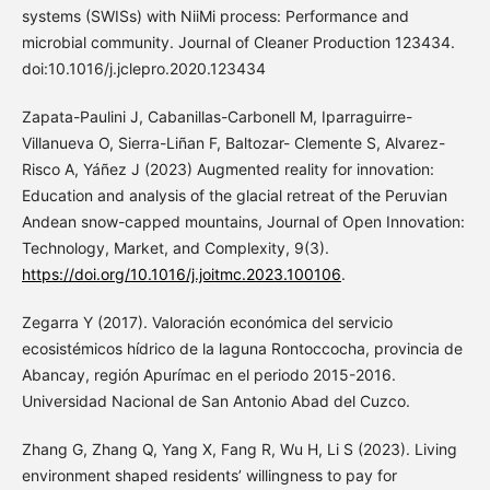
systems (SWISs) with NiiMi process: Performance and
microbial community. Journal of Cleaner Production 123434.
doi:10.1016/j.jclepro.2020.123434
Zapata-Paulini J, Cabanillas-Carbonell M, Iparraguirre-
Villanueva O, Sierra-Liñan F, Baltozar- Clemente S, Alvarez-
Risco A, Yáñez J (2023) Augmented reality for innovation:
Education and analysis of the glacial retreat of the Peruvian
Andean snow-capped mountains, Journal of Open Innovation:
Technology, Market, and Complexity, 9(3).
https://doi.org/10.1016/j.joitmc.2023.100106
.
Zegarra Y (2017). Valoración económica del servicio
ecosistémicos hídrico de la laguna Rontoccocha, provincia de
Abancay, región Apurímac en el periodo 2015-2016.
Universidad Nacional de San Antonio Abad del Cuzco.
Zhang G, Zhang Q, Yang X, Fang R, Wu H, Li S (2023). Living
environment shaped residents’ willingness to pay for