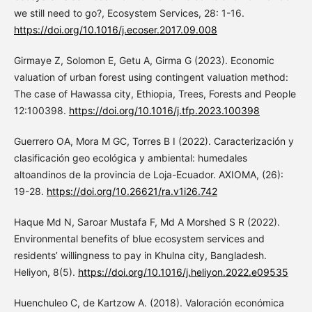
we still need to go?, Ecosystem Services, 28: 1-16.
https://doi.org/10.1016/j.ecoser.2017.09.008
Girmaye Z, Solomon E, Getu A, Girma G (2023). Economic
valuation of urban forest using contingent valuation method:
The case of Hawassa city, Ethiopia, Trees, Forests and People
12:100398.
https://doi.org/10.1016/j.tfp.2023.100398
Guerrero OA, Mora M GC, Torres B I (2022). Caracterización y
clasificación geo ecológica y ambiental: humedales
altoandinos de la provincia de Loja-Ecuador. AXIOMA, (26):
19-28.
https://doi.org/10.26621/ra.v1i26.742
Haque Md N, Saroar Mustafa F, Md A Morshed S R (2022).
Environmental benefits of blue ecosystem services and
residents’ willingness to pay in Khulna city, Bangladesh.
Heliyon, 8(5).
https://doi.org/10.1016/j.heliyon.2022.e09535
Huenchuleo C, de Kartzow A. (2018). Valoración económica