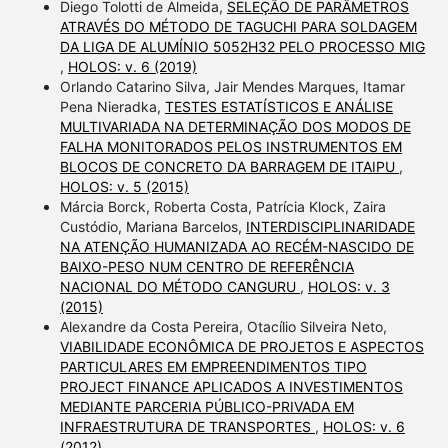
Diego Tolotti de Almeida,
SELEÇÃO DE PARÂMETROS
ATRAVÉS DO MÉTODO DE TAGUCHI PARA SOLDAGEM
DA LIGA DE ALUMÍNIO 5052H32 PELO PROCESSO MIG
,
HOLOS: v. 6 (2019)
Orlando Catarino Silva, Jair Mendes Marques, Itamar
Pena Nieradka,
TESTES ESTATÍSTICOS E ANÁLISE
MULTIVARIADA NA DETERMINAÇÃO DOS MODOS DE
FALHA MONITORADOS PELOS INSTRUMENTOS EM
BLOCOS DE CONCRETO DA BARRAGEM DE ITAIPU
,
HOLOS: v. 5 (2015)
Márcia Borck, Roberta Costa, Patrícia Klock, Zaira
Custódio, Mariana Barcelos,
INTERDISCIPLINARIDADE
NA ATENÇÃO HUMANIZADA AO RECÉM-NASCIDO DE
BAIXO-PESO NUM CENTRO DE REFERÊNCIA
NACIONAL DO MÉTODO CANGURU
,
HOLOS: v. 3
(2015)
Alexandre da Costa Pereira, Otacílio Silveira Neto,
VIABILIDADE ECONÔMICA DE PROJETOS E ASPECTOS
PARTICULARES EM EMPREENDIMENTOS TIPO
PROJECT FINANCE APLICADOS A INVESTIMENTOS
MEDIANTE PARCERIA PÚBLICO-PRIVADA EM
INFRAESTRUTURA DE TRANSPORTES
,
HOLOS: v. 6
(2012)