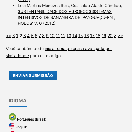
Leci Martins Menezes Reis, Gesinaldo Ataíde Cândido,
SUSTENTABILIDADE DOS AGROECOSSISTEMAS
INTENSIVOS DE BANANEIRA DE IPANGUAÇU-RN
,
HOLOS: v. 6 (2012)
<<
<
1
2
3
4
5
6
7
8
9
10
11
12
13
14
15
16
17
18
19
20
>
>>
Você também pode
iniciar uma pesquisa avançada por
similaridade
para este artigo.
ENVIAR SUBMISSÃO
IDIOMA
Português (Brasil)
English