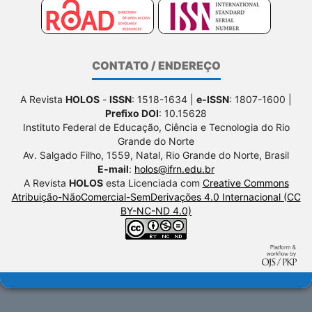
CONTATO / ENDEREÇO
A Revista
HOLOS
-
ISSN
: 1518-1634 |
e-ISSN
: 1807-1600 |
Prefixo DOI
: 10.15628
Instituto Federal de Educação, Ciência e Tecnologia do Rio
Grande do Norte
Av. Salgado Filho, 1559, Natal, Rio Grande do Norte, Brasil
E-mail
:
holos@ifrn.edu.br
A Revista
HOLOS
esta Licenciada com
Creative Commons
Atribuição-NãoComercial-SemDerivações 4.0 Internacional (CC
BY-NC-ND 4.0)