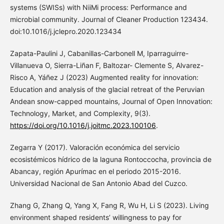
systems (SWISs) with NiiMi process: Performance and
microbial community. Journal of Cleaner Production 123434.
doi:10.1016/j.jclepro.2020.123434
Zapata-Paulini J, Cabanillas-Carbonell M, Iparraguirre-
Villanueva O, Sierra-Liñan F, Baltozar- Clemente S, Alvarez-
Risco A, Yáñez J (2023) Augmented reality for innovation:
Education and analysis of the glacial retreat of the Peruvian
Andean snow-capped mountains, Journal of Open Innovation:
Technology, Market, and Complexity, 9(3).
https://doi.org/10.1016/j.joitmc.2023.100106
.
Zegarra Y (2017). Valoración económica del servicio
ecosistémicos hídrico de la laguna Rontoccocha, provincia de
Abancay, región Apurímac en el periodo 2015-2016.
Universidad Nacional de San Antonio Abad del Cuzco.
Zhang G, Zhang Q, Yang X, Fang R, Wu H, Li S (2023). Living
environment shaped residents’ willingness to pay for