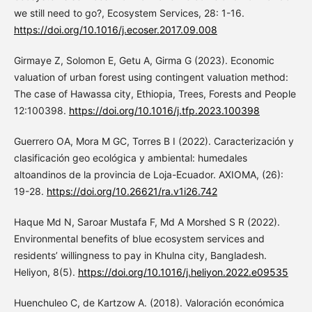
we still need to go?, Ecosystem Services, 28: 1-16.
https://doi.org/10.1016/j.ecoser.2017.09.008
Girmaye Z, Solomon E, Getu A, Girma G (2023). Economic
valuation of urban forest using contingent valuation method:
The case of Hawassa city, Ethiopia, Trees, Forests and People
12:100398.
https://doi.org/10.1016/j.tfp.2023.100398
Guerrero OA, Mora M GC, Torres B I (2022). Caracterización y
clasificación geo ecológica y ambiental: humedales
altoandinos de la provincia de Loja-Ecuador. AXIOMA, (26):
19-28.
https://doi.org/10.26621/ra.v1i26.742
Haque Md N, Saroar Mustafa F, Md A Morshed S R (2022).
Environmental benefits of blue ecosystem services and
residents’ willingness to pay in Khulna city, Bangladesh.
Heliyon, 8(5).
https://doi.org/10.1016/j.heliyon.2022.e09535
Huenchuleo C, de Kartzow A. (2018). Valoración económica