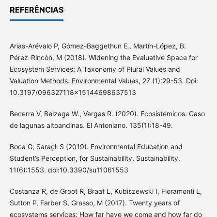
REFERÊNCIAS
Arias-Arévalo P, Gómez-Baggethun E., Martín-López, B.
Pérez-Rincón, M (2018). Widening the Evaluative Space for
Ecosystem Services: A Taxonomy of Plural Values and
Valuation Methods. Environmental Values, 27 (1):29-53. Doi:
10.3197/096327118x15144698637513
Becerra V, Beizaga W., Vargas R. (2020). Ecosistémicos: Caso
de lagunas altoandinas. El Antoniano. 135(1):18-49.
Boca G; Saraçlı S (2019). Environmental Education and
Student’s Perception, for Sustainability. Sustainability,
11(6):1553. doi:10.3390/su11061553
Costanza R, de Groot R, Braat L, Kubiszewski I, Fioramonti L,
Sutton P, Farber S, Grasso, M (2017). Twenty years of
ecosystems services: How far have we come and how far do