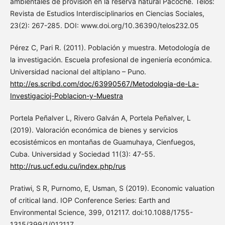
ambientales de provisión en la reserva natural Pacoche. Telos:
Revista de Estudios Interdisciplinarios en Ciencias Sociales,
23(2): 267-285. DOI: www.doi.org/10.36390/telos232.05
Pérez C, Pari R. (2011). Población y muestra. Metodología de
la investigación. Escuela profesional de ingeniería económica.
Universidad nacional del altiplano – Puno.
http://es.scribd.com/doc/63990567/Metodologia-de-La-
Investigacioj-Poblacion-y-Muestra
Portela Peñalver L, Rivero Galván A, Portela Peñalver, L
(2019). Valoración económica de bienes y servicios
ecosistémicos en montañas de Guamuhaya, Cienfuegos,
Cuba. Universidad y Sociedad 11(3): 47-55.
http://rus.ucf.edu.cu/index.php/rus
Pratiwi, S R, Purnomo, E, Usman, S (2019). Economic valuation
of critical land. IOP Conference Series: Earth and
Environmental Science, 399, 012117. doi:10.1088/1755-
1315/399/1/012117