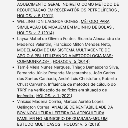
AQUECIMENTO GERAL INDIRETO COMO MÉTODO DE
RECUPERAÇÃO EM RESERVATÓRIOS PETROLÍFEROS
,
HOLOS: v. 5 (2011)
WELLINGTON LACERDA GOMES,
MÉTODO PARA
SIMULAÇÃO DE MOAGEM EM MOINHO DE BOLAS
,
HOLOS: v. 3 (2014)
Laysa Mabel de Oliveira Fontes, Ricardo Alexsandro de
Medeiros Valentim, Francisco Milton Mendes Neto,
MODELAGEM DE UM SISTEMA MULTIAGENTE DE
APOIO À PBL UTILIZANDO A METODOLOGIA MAS-
COMMONKADS+
,
HOLOS: v. 5 (2014)
Tarniê Vilela Nunes Narques, Thiago Damasceno Silva,
Fernando Júnior Resende Mascarenhas, João Carlos
dos Santos Canhada, André Luis Christoforo, Roberto
Chust Carvalho,
Influência de métodos de cálculo do
TRRF na verificação de edifícios em situação de
incêndio
,
HOLOS: v. 1 (2021)
Vinícius Madeira Corrêa, Marcos Aurélio Lopes,
Uellington Corrêa,
ANÁLISE DE RENTABILIDADE DA
BOVINOCULTURA LEITEIRA DA AGRICULTURA
FAMILIAR NO MUNICIPIO DE GUARARA-MG: UM
ESTUDO MULTICASOS
,
HOLOS: v. 5 (2018)